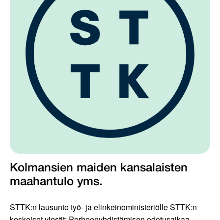
Kolmansien maiden kansalaisten
maahantulo yms.
STTK:n lausunto työ- ja elinkeinoministeriölle STTK:n
keskeiset viestit: Perheenyhdistämisen odotusaikaa