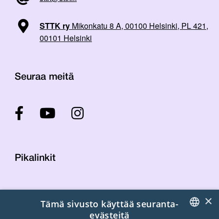
STTK ry
Mikonkatu 8 A, 00100 Helsinki, PL 421,
00101 Helsinki
Seuraa meitä
Pikalinkit
Yhteystiedot
×
Tämä sivusto käyttää seuranta-
Laskutustiedot
evästeitä
STTK:n kuvapankki