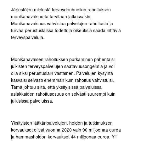
Järjestöjen mielestä terveydenhuollon rahoituksen
monikanavaisuutta tarvitaan jatkossakin.
Monikanavaisuus vahvistaa palvelujen rahoitusta ja
turvaa perustuslaissa todettuja oikeuksia saada riittäviä
terveyspalveluja.
Monikanavaisen rahoituksen purkaminen pahentaisi
julkisten terveyspalvelujen saatavuusongelmia ja voi
olla siksi perustuslain vastainen. Palvelujen kysyntä
kasvaisi selvästi enemmän kuin rahoitus vahvistuisi.
Tämä johtuu siitä, että yksityisissä palveluissa
asiakkaiden rahoitusosuus on selvästi suurempi kuin
julkisissa palveluissa.
Yksityisten lääkäripalvelujen, hoidon ja tutkimuksen
korvaukset olivat vuonna 2020 vain 90 miljoonaa euroa
ja hammashoidon korvaukset 44 miljoonaa euroa. Yli