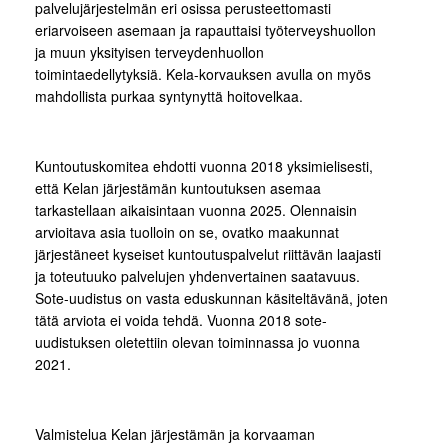
palvelujärjestelmän eri osissa perusteettomasti
eriarvoiseen asemaan ja rapauttaisi työterveyshuollon
ja muun yksityisen terveydenhuollon
toimintaedellytyksiä. Kela-korvauksen avulla on myös
mahdollista purkaa syntynyttä hoitovelkaa.
Kuntoutuskomitea ehdotti vuonna 2018 yksimielisesti,
että Kelan järjestämän kuntoutuksen asemaa
tarkastellaan aikaisintaan vuonna 2025. Olennaisin
arvioitava asia tuolloin on se, ovatko maakunnat
järjestäneet kyseiset kuntoutuspalvelut riittävän laajasti
ja toteutuuko palvelujen yhdenvertainen saatavuus.
Sote-uudistus on vasta eduskunnan käsiteltävänä, joten
tätä arviota ei voida tehdä. Vuonna 2018 sote-
uudistuksen oletettiin olevan toiminnassa jo vuonna
2021.
Valmistelua Kelan järjestämän ja korvaaman