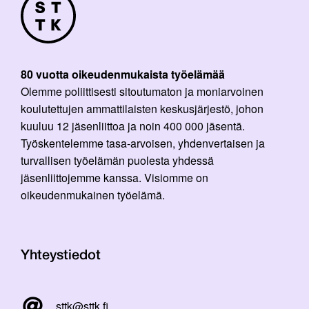
80 vuotta oikeudenmukaista työelämää
Olemme poliittisesti sitoutumaton ja moniarvoinen
koulutettujen ammattilaisten keskusjärjestö, johon
kuuluu 12 jäsenliittoa ja noin 400 000 jäsentä.
Työskentelemme tasa-arvoisen, yhdenvertaisen ja
turvallisen työelämän puolesta yhdessä
jäsenliittojemme kanssa. Visiomme on
oikeudenmukainen työelämä.
Yhteystiedot
sttk@sttk.fi