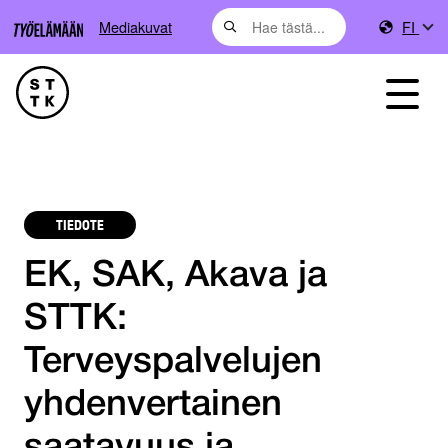
Mediakuvat
FI
TIEDOTE
EK, SAK, Akava ja
STTK:
Terveyspalvelujen
yhdenvertainen