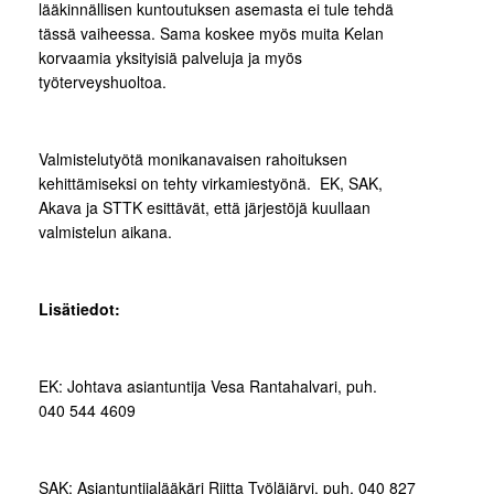
lääkinnällisen kuntoutuksen asemasta ei tule tehdä
tässä vaiheessa. Sama koskee myös muita Kelan
korvaamia yksityisiä palveluja ja myös
työterveyshuoltoa.
Valmistelutyötä monikanavaisen rahoituksen
kehittämiseksi on tehty virkamiestyönä. EK, SAK,
Akava ja STTK esittävät, että järjestöjä kuullaan
valmistelun aikana.
Lisätiedot:
EK: Johtava asiantuntija Vesa Rantahalvari, puh.
040 544 4609
SAK: Asiantuntijalääkäri Riitta Työläjärvi, puh. 040 827