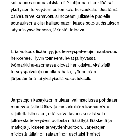
kolmannes suomalaisista eli 2 miljoonaa henkilöä sai
yksityisen terveydenhuollon kela-korvauksia. Jos tämä
palvelutarve kanavoituisi nopeasti julkiselle puolelle,
seurauksena olisi hallitsematon kaaos sote-uudistuksen
käynnistysvaiheessa, järjestöt toteavat.
Eriarvoisuus lisääntyy, jos terveyspalvelujen saatavuus
heikkenee. Hyvin toimeentulevat ja hyvässä
työmarkkina-asemassa olevat hankkisivat yksityisiä
terveyspalveluja omalla rahalla, työnantajan
järjestämänä tai yksityisellä vakuutuksella.
Järjestöjen käsityksen mukaan valmistelussa pohditaan
muutosta, jolla lääke- ja matkakulujen korvaamista
rajoitettaisiin siten, että korvattavuus koskisi vain
julkisesta terveydenhuollosta määrättyjä lääkkeitä ja
matkoja julkiseen terveydenhuoltoon. Järjestöjen
mielestä tällainen rajaaminen asettaisi ihmiset