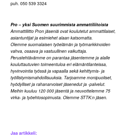
puh. 050 539 3324
Pro
– yksi Suomen suurimmista ammattiliitoista
Ammattiliitto Pron jäseniä ovat koulutetut ammattilaiset,
asiantuntijat ja esimiehet alaan katsomatta.
Olemme suomalaisen työelämän ja työmarkkinoiden
vahva, osaava ja vastuullinen vaikuttaja.
Perustehtävämme on parantaa jäsentemme ja alalle
kouluttautuvien toimeentuloa eri elämäntilanteissa,
hyvinvointia työssä ja vapaalla sekä kehittymis- ja
työllistymismahdollisuuksia. Tarjoamme monipuoliset,
hyödylliset ja rahanarvoiset jäsenedut ja -palvelut.
Meihin kuuluu 120 000 jäsentä ja neuvottelemme 75
virka- ja työehtosopimusta. Olemme STTK:n jäsen.
Jaa artikkeli: