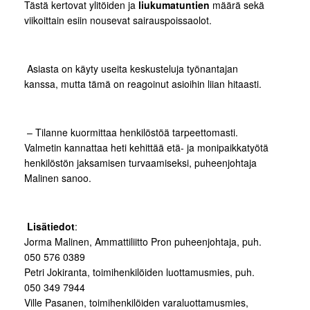
Tästä kertovat ylitöiden ja
liukumatuntien
määrä sekä
viikoittain esiin nousevat sairauspoissaolot.
Asiasta on käyty useita keskusteluja työnantajan
kanssa, mutta tämä on reagoinut asioihin liian hitaasti.
– Tilanne kuormittaa henkilöstöä tarpeettomasti.
Valmetin kannattaa heti kehittää etä- ja monipaikkatyötä
henkilöstön jaksamisen turvaamiseksi, puheenjohtaja
Malinen sanoo.
Lisätiedot
:
Jorma Malinen, Ammattiliitto Pron puheenjohtaja, puh.
050 576 0389
Petri Jokiranta, toimihenkilöiden luottamusmies, puh.
050 349 7944
Ville Pasanen, toimihenkilöiden varaluottamusmies,