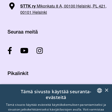
STTK ry
Mikonkatu 8 A, 00100 Helsinki, PL 421,
00101 Helsinki
Seuraa meitä
Pikalinkit
×
Tämä sivusto käyttää seuranta-
Yhteystiedot
evästeitä
Laskutustiedot
STTK:n kuvapankki
FINNISH
Tämä sivusto käyttää evästeitä käyttökokemuksen parantamiseksi ja
sivuston jatkokehittämiseksi kävijätilastojen avulla. Voit varmistaa
Tietosuojaseloste