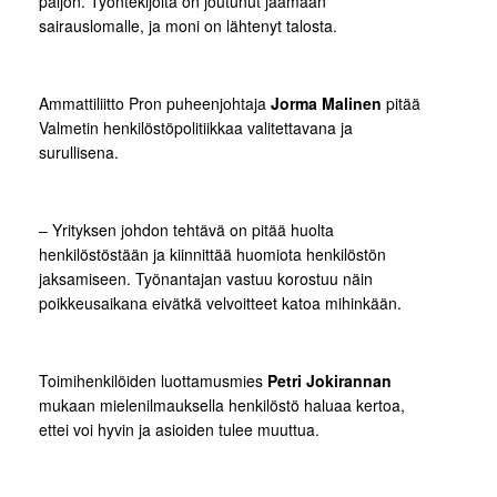
paljon. Työntekijöitä on joutunut jäämään
sairauslomalle, ja moni on lähtenyt talosta.
Ammattiliitto Pron puheenjohtaja
Jorma Malinen
pitää
Valmetin henkilöstöpolitiikkaa valitettavana ja
surullisena.
– Yrityksen johdon tehtävä on pitää huolta
henkilöstöstään ja kiinnittää huomiota henkilöstön
jaksamiseen. Työnantajan vastuu korostuu näin
poikkeusaikana eivätkä velvoitteet katoa mihinkään.
Toimihenkilöiden luottamusmies
Petri Jokirannan
mukaan mielenilmauksella henkilöstö haluaa kertoa,
ettei voi hyvin ja asioiden tulee muuttua.