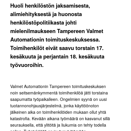
Huoli henkilöstön jaksamisesta,
alimiehityksestä ja huonosta
henkilöstöpolitiikasta johti
mielenilmaukseen Tampereen Valmet
Automationin toimituskeskuksessa.
Toimihenkilöt eivät saavu torstain 17.
kesäkuuta ja perjantain 18. kesäkuuta
työvuoroihin.
Valmet Automationin Tampereen toimituskeskuksen
noin seitsemänkymmentä toimihenkilöä jätti torstaina
saapumatta työpaikalleen. Ongelmien syynä on uusi
tuotannonohjausjärjestelmä, jonka käyttöönoton
jälkeinen aika on toimihenkilöiden mukaan ollut yhtä
katastrofia. Kevään aikana työmäärä on kasvanut sillä
seurauksella, että ylitöitä ja liukumia on tehty todella