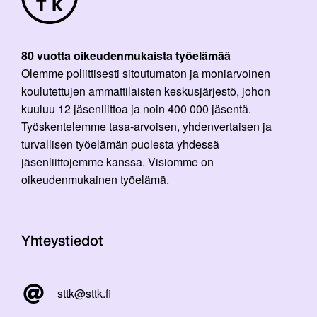
80 vuotta oikeudenmukaista työelämää
Olemme poliittisesti sitoutumaton ja moniarvoinen
koulutettujen ammattilaisten keskusjärjestö, johon
kuuluu 12 jäsenliittoa ja noin 400 000 jäsentä.
Työskentelemme tasa-arvoisen, yhdenvertaisen ja
turvallisen työelämän puolesta yhdessä
jäsenliittojemme kanssa. Visiomme on
oikeudenmukainen työelämä.
Yhteystiedot
sttk@sttk.fi