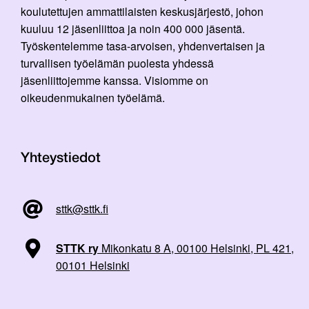
koulutettujen ammattilaisten keskusjärjestö, johon
kuuluu 12 jäsenliittoa ja noin 400 000 jäsentä.
Työskentelemme tasa-arvoisen, yhdenvertaisen ja
turvallisen työelämän puolesta yhdessä
jäsenliittojemme kanssa. Visiomme on
oikeudenmukainen työelämä.
Yhteystiedot
sttk@sttk.fi
STTK ry
Mikonkatu 8 A, 00100 Helsinki, PL 421,
00101 Helsinki