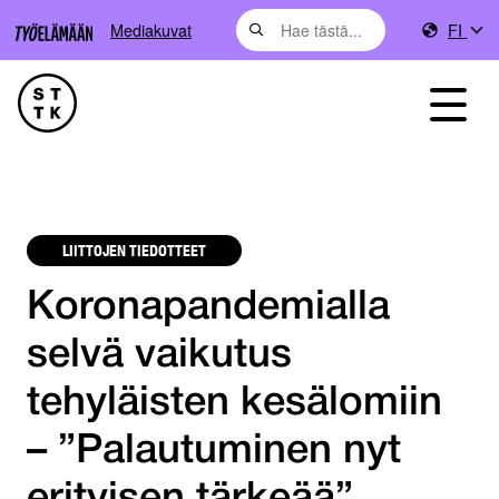
Mediakuvat
FI
LIITTOJEN TIEDOTTEET
Koronapandemialla
selvä vaikutus
tehyläisten kesälomiin
– ”Palautuminen nyt