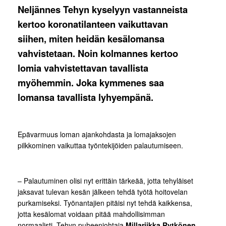
Neljännes Tehyn kyselyyn vastanneista
kertoo koronatilanteen vaikuttavan
siihen, miten heidän kesälomansa
vahvistetaan. Noin kolmannes kertoo
lomia vahvistettavan tavallista
myöhemmin. Joka kymmenes saa
lomansa tavallista lyhyempänä.
Epävarmuus loman ajankohdasta ja lomajaksojen
pilkkominen vaikuttaa työntekijöiden palautumiseen.
– Palautuminen olisi nyt erittäin tärkeää, jotta tehyläiset
jaksavat tulevan kesän jälkeen tehdä työtä hoitovelan
purkamiseksi. Työnantajien pitäisi nyt tehdä kaikkensa,
jotta kesälomat voidaan pitää mahdollisimman
normaalisti, Tehyn puheenjohtaja
Millariikka Rytkönen