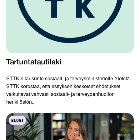
Tartuntatautilaki
STTK:n lausunto sosiaali- ja terveysministeriölle Yleistä
STTK korostaa, että esityksen keskeiset ehdotukset
vaikuttavat vahvasti sosiaali- ja terveydenhuollon
henkilöstön...
BLOGI