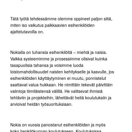
Tätä työtä tehdessämme olemme oppineet paljon siitä,
miten iso vaikutus palkkaavien esihenkilöiden
ajattelutavoilla on.
Nokialla on tuhansia esihenkilöitä – miehiä ja naisia.
Vaikka systeemimme ja prosessimme olisivat kuinka
tasapuolisia tahansa ja voisimme luoda
loistomahdollisuudet naisten kehitykselle ja kasvulle, jos
esihenkilöiden käyttäytyminen ei muutu, ponnistelut
saattavat valua hukkaan. He nimittäin tekevät päivittäin
valintoja tiimiläistensä välillä. He valitsevat ihmisiä
tehtäviin ja projekteihin, lähettävät heitä koulutuksiin ja
arvioivat heidän työsuorituksiaan.
Nokia on vuosia panostanut esihenkilöiden ja myös
koko henkilökunnan koulutukseen. Koulutuksissa