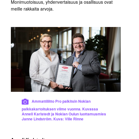
Monimuotoisuus, yhdenvertaisuus ja osallisuus ovat
meille rakkaita arvoja.
Ammattiliitto Pro palkitsin Nokian
palkkakartoituksen viime vuonna. Kuvassa
Anneli Karlstedt ja Nokian Oulun luottamusmies
Janne Lindström. Kuva: Ville Rinne