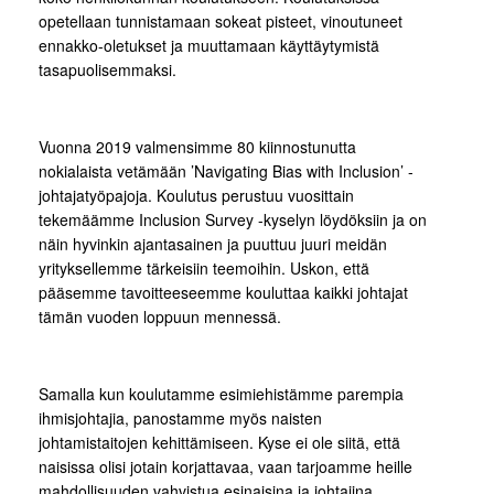
opetellaan tunnistamaan sokeat pisteet, vinoutuneet
ennakko-oletukset ja muuttamaan käyttäytymistä
tasapuolisemmaksi.
Vuonna 2019 valmensimme 80 kiinnostunutta
nokialaista vetämään ’Navigating Bias with Inclusion’ -
johtajatyöpajoja. Koulutus perustuu vuosittain
tekemäämme Inclusion Survey -kyselyn löydöksiin ja on
näin hyvinkin ajantasainen ja puuttuu juuri meidän
yrityksellemme tärkeisiin teemoihin. Uskon, että
pääsemme tavoitteeseemme kouluttaa kaikki johtajat
tämän vuoden loppuun mennessä.
Samalla kun koulutamme esimiehistämme parempia
ihmisjohtajia, panostamme myös naisten
johtamistaitojen kehittämiseen. Kyse ei ole siitä, että
naisissa olisi jotain korjattavaa, vaan tarjoamme heille
mahdollisuuden vahvistua esinaisina ja johtajina.