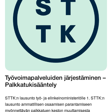
Työvoimapalveluiden järjestäminen –
Palkkatukisääntely
STTK:n lausunto työ- ja elinkeinoministeriölle 1. STTK:n
lausunto ammatillisen osaamisen parantamiseen
myönnettävän palkkatuen keston muuttamisesta