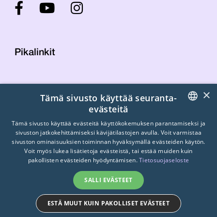
Pikalinkit
Yhteystiedot
×
Tämä sivusto käyttää seuranta-
Laskutustiedot
evästeitä
STTK:n kuvapankki
FINNISH
Tietosuojaseloste
Tämä sivusto käyttää evästeitä käyttökokemuksen parantamiseksi ja
sivuston jatkokehittämiseksi kävijätilastojen avulla. Voit varmistaa
Turvallisemman tilan periaatteet
ENGLISH
sivuston ominaisuuksien toiminnan hyväksymällä evästeiden käytön.
Voit myös lukea lisätietoja evästeistä, tai estää muiden kuin
SWEDISH
pakollisten evästeiden hyödyntämisen.
Tietosuojaseloste
SALLI EVÄSTEET
ESTÄ MUUT KUIN PAKOLLISET EVÄSTEET
© 2026
STTK.
Made with ❤ by
Avoin.Systems