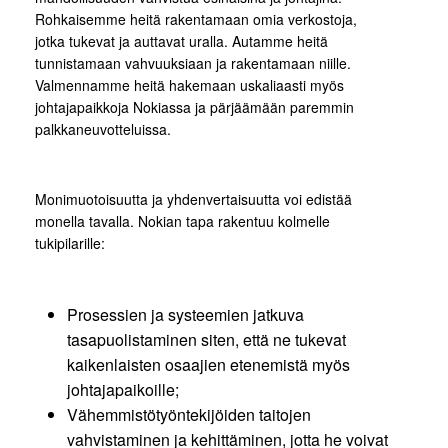
Rohkaisemme heitä rakentamaan omia verkostoja,
jotka tukevat ja auttavat uralla. Autamme heitä
tunnistamaan vahvuuksiaan ja rakentamaan niille.
Valmennamme heitä hakemaan uskaliaasti myös
johtajapaikkoja Nokiassa ja pärjäämään paremmin
palkkaneuvotteluissa.
Monimuotoisuutta ja yhdenvertaisuutta voi edistää
monella tavalla. Nokian tapa rakentuu kolmelle
tukipilarille:
Prosessien ja systeemien jatkuva
tasapuolistaminen siten, että ne tukevat
kaikenlaisten osaajien etenemistä myös
johtajapaikoille;
Vähemmistötyöntekijöiden taitojen
vahvistaminen ja kehittäminen, jotta he voivat