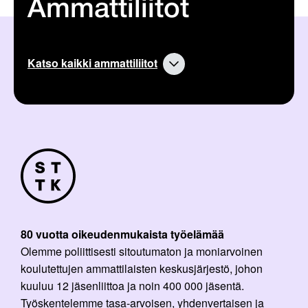
Ammattiliitot
Katso kaikki ammattiliitot
80 vuotta oikeudenmukaista työelämää
Olemme poliittisesti sitoutumaton ja moniarvoinen
koulutettujen ammattilaisten keskusjärjestö, johon
kuuluu 12 jäsenliittoa ja noin 400 000 jäsentä.
Työskentelemme tasa-arvoisen, yhdenvertaisen ja