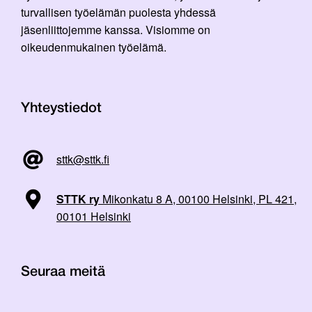
turvallisen työelämän puolesta yhdessä
jäsenliittojemme kanssa. Visiomme on
oikeudenmukainen työelämä.
Yhteystiedot
sttk@sttk.fi
STTK ry
Mikonkatu 8 A, 00100 Helsinki, PL 421,
00101 Helsinki
Seuraa meitä