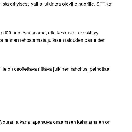
a erityisesti vailla tutkintoa oleville nuorille. STTK:n
tää huolestuttavana, että keskustelu keskittyy
 toiminnan tehostamista julkisen talouden paineiden
 on osoitettava riittävä julkinen rahoitus, painottaa
. Työuran aikana tapahtuva osaamisen kehittäminen on