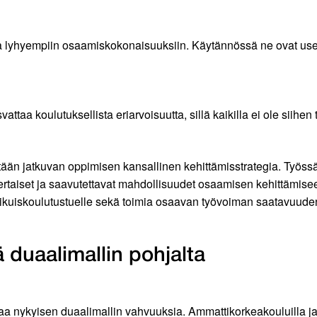
toa lyhyempiin osaamiskokonaisuuksiin. Käytännössä ne ovat usei
ttaa koulutuksellista eriarvoisuutta, sillä kaikilla ei ole siihen
tään jatkuvan oppimisen kansallinen kehittämisstrategia. Työss
nvertaiset ja saavutettavat mahdollisuudet osaamisen kehittämis
 aikuiskoulutustuelle sekä toimia osaavan työvoiman saatavuude
 duaalimallin pohjalta
nykyisen duaalimallin vahvuuksia. Ammattikorkeakouluilla ja yl