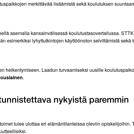
oituspaikkojen merkittävää lisäämistä sekä koulutuksen suuntaamist
lä asemalla kansainvälisessä koulutustasovertailussa. STTK pi
än esimerkiksi lyhyttutkintojen käyttöönoton selvittämistä sekä
 heikentymiseen. Laadun turvaamiseksi uusille koulutuspaikoille
Nousiainen
.
tunnistettava nykyistä paremmin
met tulee ulottaa eri elämäntilanteissa oleviin opiskelijoihin
utteellisiksi.