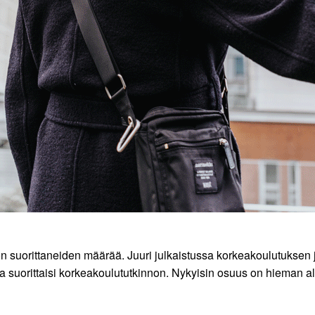
on suorittaneiden määrää. Juuri julkaistussa korkeakoulutuksen 
 suorittaisi korkeakoulututkinnon. Nykyisin osuus on hieman all