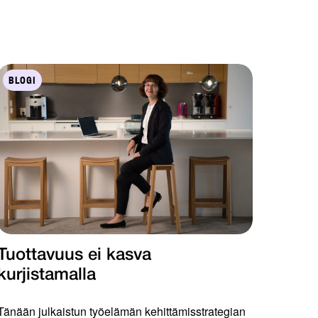
BLOGI
Tuottavuus ei kasva
kurjistamalla
Tänään julkaistun työelämän kehittämisstrategian