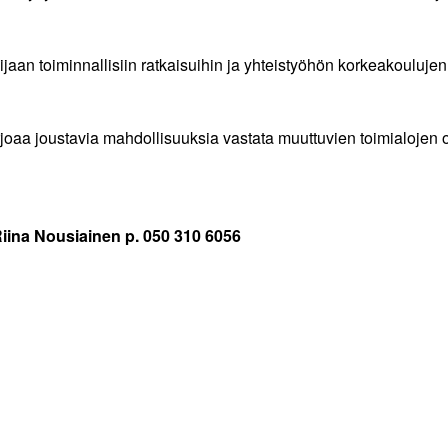
an toiminnallisiin ratkaisuihin ja yhteistyöhön korkeakoulujen v
oaa joustavia mahdollisuuksia vastata muuttuvien toimialojen os
Riina Nousiainen p. 050 310 6056