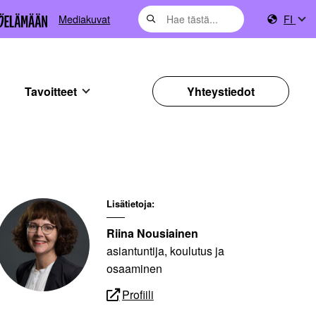
Mediakuvat
FI
Tavoitteet
Yhteystiedot
Lisätietoja:
Riina Nousiainen
asiantuntija, koulutus ja
osaaminen
Profiili