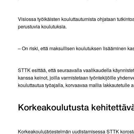
Visiossa työikäisten kouluttautumista ohjataan tutkin
perustuvia koulutuksia.
– On riski, että maksullisen koulutuksen lisääminen kasva
STTK esittää, että seuraavalla vaalikaudella käynniste
kanssa keinot, joilla varmistetaan työntekijöille yhde
kouluttautua työajalla, korvaavaa mallia lakkautetulle
Korkeakoulutusta kehitettävä
Korkeakoulujärjestelmän uudistamisessa STTK korostaa 