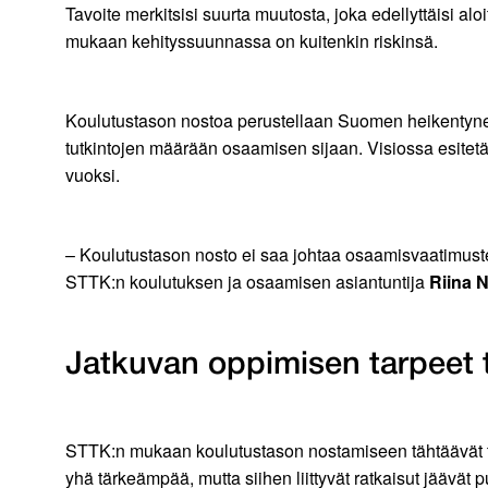
Tavoite merkitsisi suurta muutosta, joka edellyttäisi al
mukaan kehityssuunnassa on kuitenkin riskinsä.
Koulutustason nostoa perustellaan Suomen heikentyneel
tutkintojen määrään osaamisen sijaan. Visiossa esitetä
vuoksi.
– Koulutustason nosto ei saa johtaa osaamisvaatimusten
STTK:n koulutuksen ja osaamisen asiantuntija
Riina 
Jatkuvan oppimisen tarpeet 
STTK:n mukaan koulutustason nostamiseen tähtäävät toi
yhä tärkeämpää, mutta siihen liittyvät ratkaisut jäävät pu