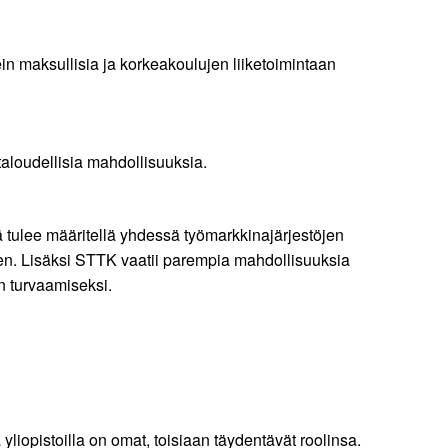
n maksullisia ja korkeakoulujen liiketoimintaan
 taloudellisia mahdollisuuksia.
ä tulee määritellä yhdessä työmarkkinajärjestöjen
een. Lisäksi STTK vaatii parempia mahdollisuuksia
n turvaamiseksi.
iopistoilla on omat, toisiaan täydentävät roolinsa.