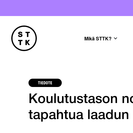
Mikä STTK?
TIEDOTE
Koulutustason no
tapahtua laadun