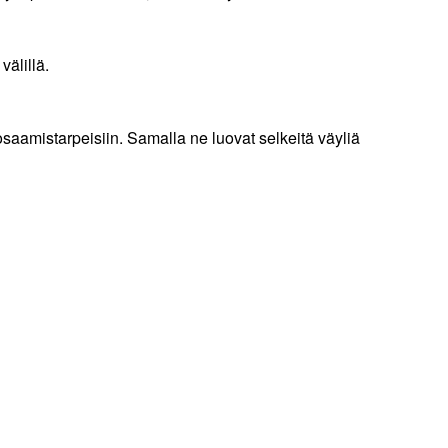
älillä.
aamistarpeisiin. Samalla ne luovat selkeitä väyliä