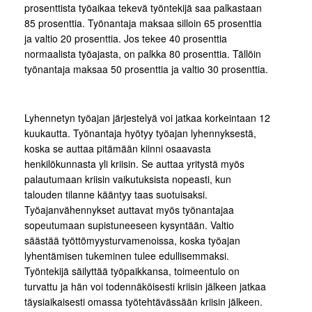
prosenttista työaikaa tekevä työntekijä saa palkastaan
85 prosenttia. Työnantaja maksaa silloin 65 prosenttia
ja valtio 20 prosenttia. Jos tekee 40 prosenttia
normaalista työajasta, on palkka 80 prosenttia. Tällöin
työnantaja maksaa 50 prosenttia ja valtio 30 prosenttia.
Lyhennetyn työajan järjestelyä voi jatkaa korkeintaan 12
kuukautta. Työnantaja hyötyy työajan lyhennyksestä,
koska se auttaa pitämään kiinni osaavasta
henkilökunnasta yli kriisin. Se auttaa yritystä myös
palautumaan kriisin vaikutuksista nopeasti, kun
talouden tilanne kääntyy taas suotuisaksi.
Työajanvähennykset auttavat myös työnantajaa
sopeutumaan supistuneeseen kysyntään. Valtio
säästää työttömyysturvamenoissa, koska työajan
lyhentämisen tukeminen tulee edullisemmaksi.
Työntekijä säilyttää työpaikkansa, toimeentulo on
turvattu ja hän voi todennäköisesti kriisin jälkeen jatkaa
täysiaikaisesti omassa työtehtävässään kriisin jälkeen.