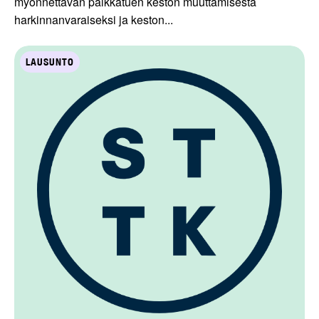
myönnettävän palkkatuen keston muuttamisesta
harkinnanvaraiseksi ja keston...
LAUSUNTO