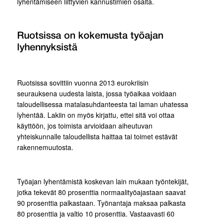
lyhentämiseen liittyvien kannustimien osalta.
Ruotsissa on kokemusta työajan
lyhennyksistä
Ruotsissa sovittiin vuonna 2013 eurokriisin
seurauksena uudesta laista, jossa työaikaa voidaan
taloudellisessa matalasuhdanteesta tai laman uhatessa
lyhentää. Lakiin on myös kirjattu, ettei sitä voi ottaa
käyttöön, jos toimista arvioidaan aiheutuvan
yhteiskunnalle taloudellista haittaa tai toimet estävät
rakennemuutosta.
Työajan lyhentämistä koskevan lain mukaan työntekijät,
jotka tekevät 80 prosenttia normaalityöajastaan saavat
90 prosenttia palkastaan. Työnantaja maksaa palkasta
80 prosenttia ja valtio 10 prosenttia. Vastaavasti 60