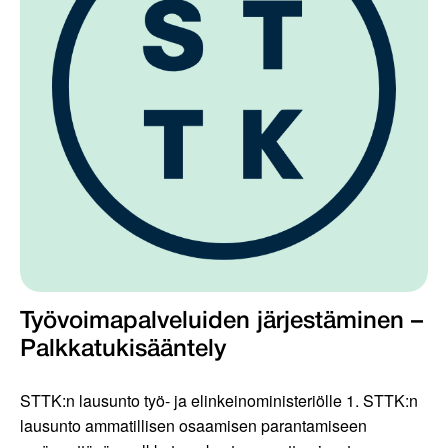
Työvoimapalveluiden järjestäminen –
Palkkatukisääntely
STTK:n lausunto työ- ja elinkeinoministeriölle 1. STTK:n
lausunto ammatillisen osaamisen parantamiseen