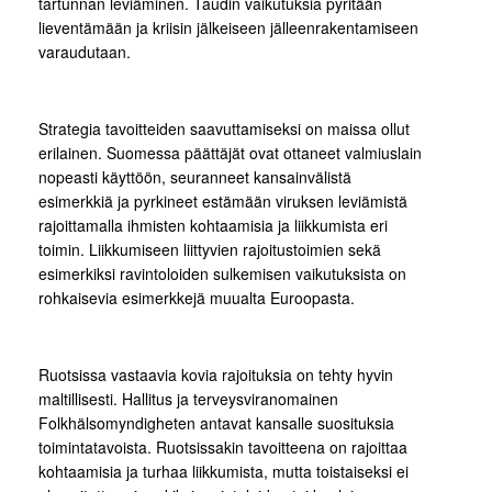
tartunnan leviäminen. Taudin vaikutuksia pyritään
lieventämään ja kriisin jälkeiseen jälleenrakentamiseen
varaudutaan.
Strategia tavoitteiden saavuttamiseksi on maissa ollut
erilainen. Suomessa päättäjät ovat ottaneet valmiuslain
nopeasti käyttöön, seuranneet kansainvälistä
esimerkkiä ja pyrkineet estämään viruksen leviämistä
rajoittamalla ihmisten kohtaamisia ja liikkumista eri
toimin. Liikkumiseen liittyvien rajoitustoimien sekä
esimerkiksi ravintoloiden sulkemisen vaikutuksista on
rohkaisevia esimerkkejä muualta Euroopasta.
Ruotsissa vastaavia kovia rajoituksia on tehty hyvin
maltillisesti. Hallitus ja terveysviranomainen
Folkhälsomyndigheten antavat kansalle suosituksia
toimintatavoista. Ruotsissakin tavoitteena on rajoittaa
kohtaamisia ja turhaa liikkumista, mutta toistaiseksi ei