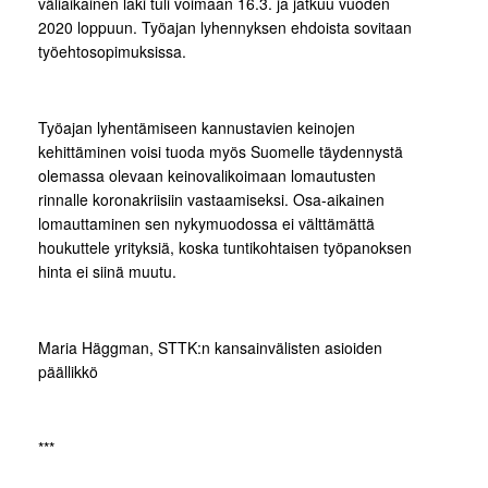
väliaikainen laki tuli voimaan 16.3. ja jatkuu vuoden
2020 loppuun. Työajan lyhennyksen ehdoista sovitaan
työehtosopimuksissa.
Työajan lyhentämiseen kannustavien keinojen
kehittäminen voisi tuoda myös Suomelle täydennystä
olemassa olevaan keinovalikoimaan lomautusten
rinnalle koronakriisiin vastaamiseksi. Osa-aikainen
lomauttaminen sen nykymuodossa ei välttämättä
houkuttele yrityksiä, koska tuntikohtaisen työpanoksen
hinta ei siinä muutu.
Maria Häggman, STTK:n kansainvälisten asioiden
päällikkö
***