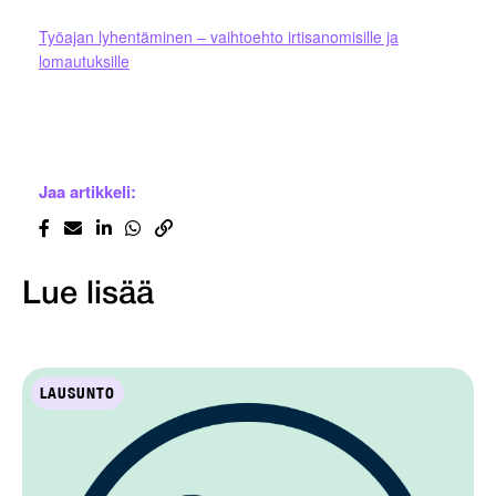
Työajan lyhentäminen – vaihtoehto irtisanomisille ja
lomautuksille
Jaa artikkeli:
Lue lisää
LAUSUNTO