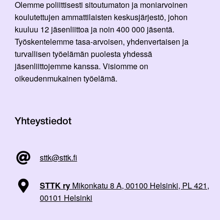
Olemme poliittisesti sitoutumaton ja moniarvoinen
koulutettujen ammattilaisten keskusjärjestö, johon
kuuluu 12 jäsenliittoa ja noin 400 000 jäsentä.
Työskentelemme tasa-arvoisen, yhdenvertaisen ja
turvallisen työelämän puolesta yhdessä
jäsenliittojemme kanssa. Visiomme on
oikeudenmukainen työelämä.
Yhteystiedot
sttk@sttk.fi
STTK ry
Mikonkatu 8 A, 00100 Helsinki, PL 421,
00101 Helsinki