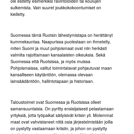
ole esitetty esimerkiksi ravintoloiden tai koulujen
sulkemista. Vain suuret joukkokokoontumiset on
kielletty.
Suomessa tämä Ruotsin lähestymistapa on herättänyt
kummeksuntaa. Naapurissa puolestaan on ihmetelty,
miten Suomi ja muut pohjoismaat ovat niin herkästi
valmiita rajoittamaan kansalaisten oikeuksia. Sekä
Suomessa että Ruotsissa, ja myös muissa
Pohjoismaissa, valitut toimintatavat pohjautuvat maan
kansalliseen käytäntöön, olemassa olevaan
lainsäädäntöön, hallintotapaan ja historiaan.
Taloustoimet ovat Suomessa ja Ruotsissa olleet
samansuuntaisia. On pyritty ensisijaisesti pelastamaan
yrityksiä, jotta työpaikat säilyisivät kriisin yli. Molemmat
maat ovat vahvistaneet niitä osia järjestelmistään joilla
on pystytty vastaamaan kriisiin, ja johon on pystytty