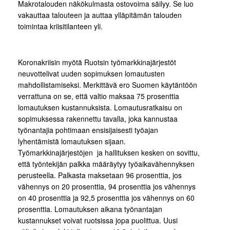
Makrotalouden näkökulmasta ostovoima säilyy. Se luo
vakauttaa talouteen ja auttaa ylläpitämän talouden
toimintaa kriisitilanteen yli.
Koronakriisin myötä Ruotsin työmarkkinajärjestöt
neuvottelivat uuden sopimuksen lomautusten
mahdollistamiseksi. Merkittävä ero Suomen käytäntöön
verrattuna on se, että valtio maksaa 75 prosenttia
lomautuksen kustannuksista. Lomautusratkaisu on
sopimuksessa rakennettu tavalla, joka kannustaa
työnantajia pohtimaan ensisijaisesti työajan
lyhentämistä lomautuksen sijaan.
Työmarkkinajärjestöjen ja hallituksen kesken on sovittu,
että työntekijän palkka määräytyy työaikavähennyksen
perusteella. Palkasta maksetaan 96 prosenttia, jos
vähennys on 20 prosenttia, 94 prosenttia jos vähennys
on 40 prosenttia ja 92,5 prosenttia jos vähennys on 60
prosenttia. Lomautuksen aikana työnantajan
kustannukset voivat ruotsissa jopa puolittua. Uusi