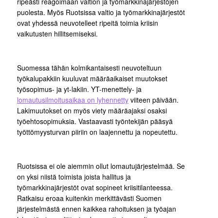
ripeästi reagoimaan valtion ja työmarkkinajärjestöjen
puolesta. Myös Ruotsissa valtio ja työmarkkinajärjestöt
ovat yhdessä neuvotelleet ripeitä toimia kriisin
vaikutusten hillitsemiseksi.
Suomessa tähän kolmikantaisesti neuvoteltuun
työkalupakkiin kuuluvat määräaikaiset muutokset
työsopimus- ja yt-lakiin. YT-menettely- ja
lomautusilmoitusaikaa on lyhennetty
viiteen päivään.
Lakimuutokset on myös viety määräajaksi osaksi
työehtosopimuksia. Vastaavasti työntekijän pääsyä
työttömyysturvan piiriin on laajennettu ja nopeutettu.
Ruotsissa ei ole aiemmin ollut lomautujärjestelmää. Se
on yksi niistä toimista joista hallitus ja
työmarkkinajärjestöt ovat sopineet kriisitilanteessa.
Ratkaisu eroaa kuitenkin merkittävästi Suomen
järjestelmästä ennen kaikkea rahoituksen ja työajan