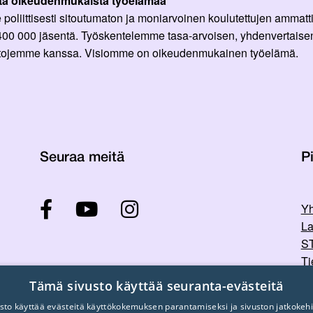
ta oikeudenmukaista työelämää
oliittisesti sitoutumaton ja moniarvoinen koulutettujen ammattil
 400 000 jäsentä. Työskentelemme tasa-arvoisen, yhdenvertaisen
ittojemme kanssa. Visiomme on oikeudenmukainen työelämä.
Seuraa meitä
Pi
Yh
La
ST
Ti
Tu
Tämä sivusto käyttää seuranta-evästeitä
sto käyttää evästeitä käyttökokemuksen parantamiseksi ja sivuston jatkokehi