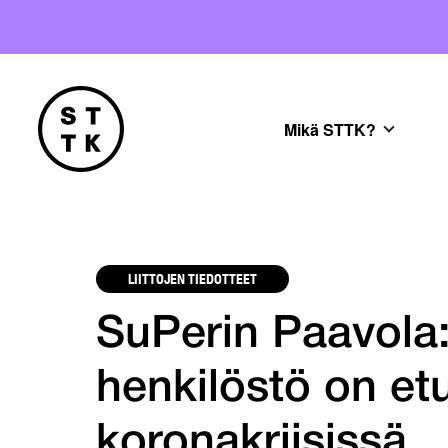
Mikä STTK?
LIITTOJEN TIEDOTTEET
SuPerin Paavola:
henkilöstö on et
koronakriisissä