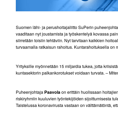
Suomen lähi- ja perushoitajaliitto SuPerin puheenjoht
vaaditaan nyt joustamista ja työskentelyä kovassa pai
siirretään toisiin tehtäviin. Nyt tarvitaan kaikkien hoito
turvaamalla ratkaisun rahoitus. Kuntarahoituksella on 
Yrityksille myönnetään 15 miljardia tukea, jotta kriisistä
kuntasektorin palkankorotukset voidaan turvata. – Miten
Puheenjohtaja
Paavola
on erittäin huolissaan hoitajien
riskiryhmiin kuuluvien työntekijöiden sijoittumisesta tu
Taistelussa koronavirusta vastaan on välttämätöntä, et