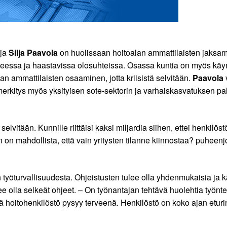
aja
Silja Paavola
on huolissaan hoitoalan ammattilaisten jaksa
neessa ja haastavissa olosuhteissa. Osassa kuntia on myös käyn
alan ammattilaisten osaaminen, jotta kriisistä selvitään.
Paavola
v
merkitys myös yksityisen sote-sektorin ja varhaiskasvatuksen pal
 selvitään. Kunnille riittäisi kaksi miljardia siihen, ettei henkil
 on mahdollista, että vain yritysten tilanne kiinnostaa? puheen
 työturvallisuudesta. Ohjeistusten tulee olla yhdenmukaisia ja kat
lee olla selkeät ohjeet. – On työnantajan tehtävä huolehtia työnt
tä hoitohenkilöstö pysyy terveenä. Henkilöstö on koko ajan etur