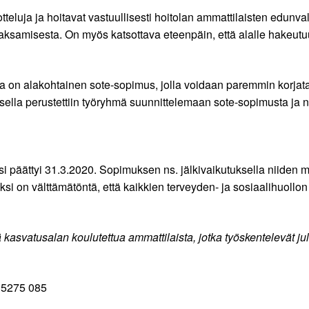
tteluja ja hoitavat vastuullisesti hoitolan ammattilaisten edunv
jaksamisesta. On myös katsottava eteenpäin, että alalle hakeutu
 on alakohtainen sote-sopimus, jolla voidaan paremmin korjata 
oksella perustettiin työryhmä suunnittelemaan sote-sopimusta ja 
i päättyi 31.3.2020. Sopimuksen ns. jälkivaikutuksella niiden 
ksi on välttämätöntä, että kaikkien terveyden- ja sosiaalihuoll
kasvatusalan koulutettua ammattilaista, jotka työskentelevät julki
 5275 085