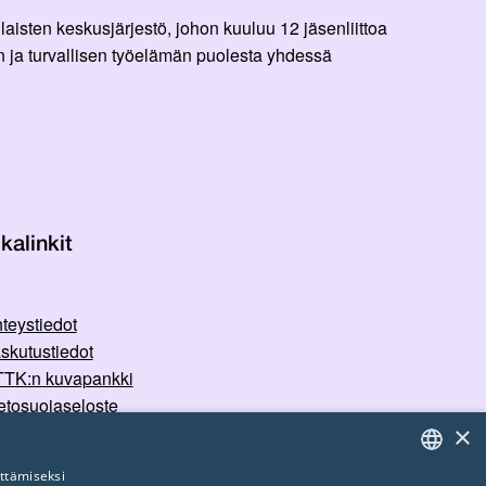
aisten keskusjärjestö, johon kuuluu 12 jäsenliittoa
 ja turvallisen työelämän puolesta yhdessä
kalinkit
teystiedot
skutustiedot
TK:n kuvapankki
etosuojaseloste
×
rvallisemman tilan periaatteet
ttämiseksi