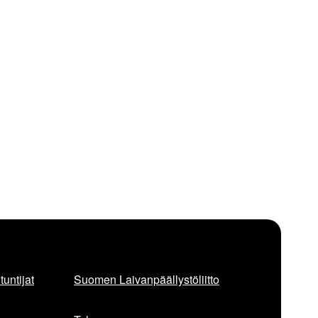
untijat
Suomen Laivanpäällystöliitto