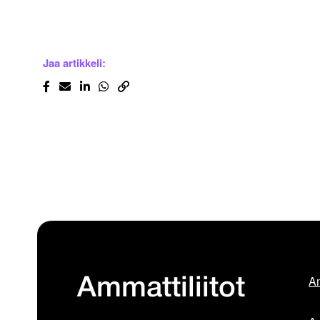
Jaa artikkeli:
Am
Ammattiliitot