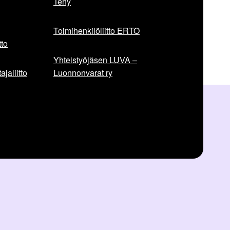
Tehy
Toimihenkilöliitto ERTO
to
Yhteistyöjäsen LUVA –
jaliitto
Luonnonvarat ry