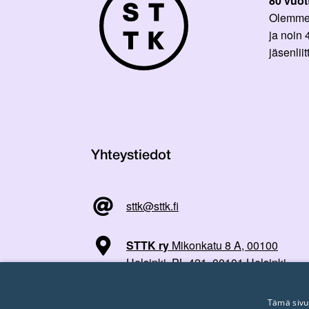
80 vuot
Olemme p
ja noin
jäsenli
Yhteystiedot
sttk@sttk.fi
STTK ry
Mikonkatu 8 A, 00100
Helsinki, PL 421, 00101 Helsinki
Tämä sivu