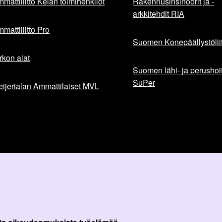
mattiliitto Kelan toimihenkilöt
Rakennusinsinöörit ja -
arkkitehdit RIA
mattiliitto Pro
Suomen Konepäällystöliit
rkon alat
Suomen lähi- ja perushoita
SuPer
ijerialan Ammattilaiset MVL