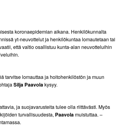
misesta koronaepidemian aikana. Henkilökunnalta
nissä yt-neuvottelut ja henkilökuntaa lomautetaan tai
aatii, että valtio osallistuu kunta-alan neuvotteluihin
veluihin.
östöä tarvitse lomauttaa ja hoitohenkilöstön ja muun
johtaja
Silja Paavola
kysyy.
tavia, ja suojavarusteita tulee olla riittävästi. Myös
ekijöiden turvallisuudesta,
Paavola
muistuttaa. –
intamassa.