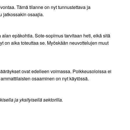
alvontaa. Tämä tilanne on nyt tunnustettava ja
u jatkossakin osaajia.
alan epäkohtia. Sote-sopimus tarvitaan heti, eikä sitä
nyt on aika toteuttaa se. Myöskään neuvottelujen muut
määräykset ovat edelleen voimassa. Poikkeusoloissa ei
on ammattilaisten osaaminen on nyt käytössä.
sella ja yksityisellä sektorilla.