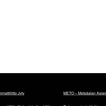
mattiliitto Jyty
METO – Metsäalan Asiant