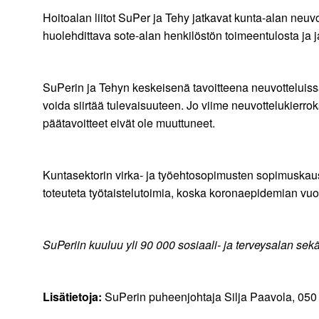
Hoitoalan liitot SuPer ja Tehy jatkavat kunta-alan neuvo
huolehdittava sote-alan henkilöstön toimeentulosta ja 
SuPerin ja Tehyn keskeisenä tavoitteena neuvotteluissa
voida siirtää tulevaisuuteen. Jo viime neuvottelukierr
päätavoitteet eivät ole muuttuneet.
Kuntasektorin virka- ja työehtosopimusten sopimuskaus
toteuteta työtaistelutoimia, koska koronaepidemian vuo
SuPeriin kuuluu yli 90 000 sosiaali- ja terveysalan sekä 
Lisätietoja:
SuPerin puheenjohtaja Silja Paavola, 050