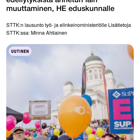
edellytyksistä annetun lain
muuttaminen, HE eduskunnalle
STTK:n lausunto työ- ja elinkeinoministeriölle Lisätietoja
STTK:ssa: Minna Ahtiainen
UUTINEN