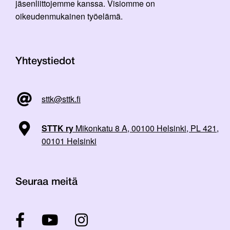
jäsenliittojemme kanssa. Visiomme on
oikeudenmukainen työelämä.
Yhteystiedot
sttk@sttk.fi
STTK ry
Mikonkatu 8 A, 00100 Helsinki, PL 421,
00101 Helsinki
Seuraa meitä