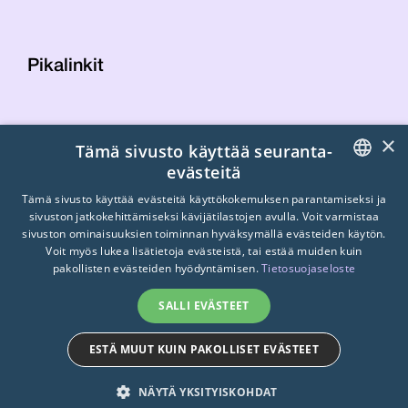
Pikalinkit
Yhteystiedot
×
Tämä sivusto käyttää seuranta-
Laskutustiedot
evästeitä
STTK:n kuvapankki
FINNISH
Tietosuojaseloste
Tämä sivusto käyttää evästeitä käyttökokemuksen parantamiseksi ja
sivuston jatkokehittämiseksi kävijätilastojen avulla. Voit varmistaa
Turvallisemman tilan periaatteet
ENGLISH
sivuston ominaisuuksien toiminnan hyväksymällä evästeiden käytön.
Voit myös lukea lisätietoja evästeistä, tai estää muiden kuin
SWEDISH
pakollisten evästeiden hyödyntämisen.
Tietosuojaseloste
SALLI EVÄSTEET
ESTÄ MUUT KUIN PAKOLLISET EVÄSTEET
© 2026
STTK.
Made with ❤ by
Avoin.Systems
NÄYTÄ YKSITYISKOHDAT