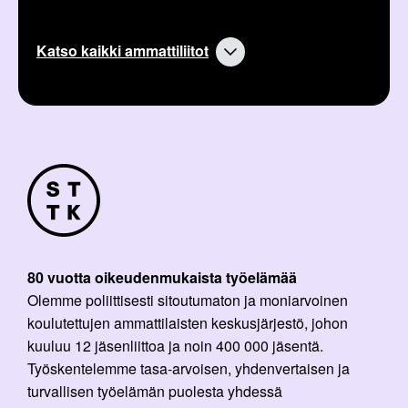
Katso kaikki ammattiliitot
80 vuotta oikeudenmukaista työelämää
Olemme poliittisesti sitoutumaton ja moniarvoinen
koulutettujen ammattilaisten keskusjärjestö, johon
kuuluu 12 jäsenliittoa ja noin 400 000 jäsentä.
Työskentelemme tasa-arvoisen, yhdenvertaisen ja
turvallisen työelämän puolesta yhdessä