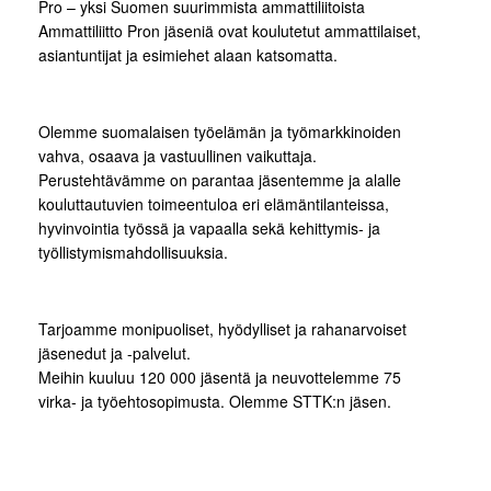
Pro – yksi Suomen suurimmista ammattiliitoista
Ammattiliitto Pron jäseniä ovat koulutetut ammattilaiset,
asiantuntijat ja esimiehet alaan katsomatta.
Olemme suomalaisen työelämän ja työmarkkinoiden
vahva, osaava ja vastuullinen vaikuttaja.
Perustehtävämme on parantaa jäsentemme ja alalle
kouluttautuvien toimeentuloa eri elämäntilanteissa,
hyvinvointia työssä ja vapaalla sekä kehittymis- ja
työllistymismahdollisuuksia.
Tarjoamme monipuoliset, hyödylliset ja rahanarvoiset
jäsenedut ja -palvelut.
Meihin kuuluu 120 000 jäsentä ja neuvottelemme 75
virka- ja työehtosopimusta. Olemme STTK:n jäsen.