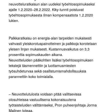
neuvotteluratkaisun alan uudeksi työehtosopimukseksi
ajalle 1.2.2020–28.2.2022. Kiky-tunnit poistuvat
työehtosopimuksesta ilman kompensaatiota 1.2.2020
lukien.
Palkkaratkaisu on energia-alan tarpeiden mukaisesti
vahvasti yleiskorotuspainotteinen ja palkkoja korotetaan
yleisen linjan mukaisesti. Kustannusvaikutus on 3,3
prosenttia sopimuskauden aikana.
Neuvotteluiden pääkohtien lisäksi työehtosopimuksen
tekstejä täsmennettiin ja luottamusmiesten
työsuhdeturvaa sekä osallistumismahdollisuuksia
parannettiin koko toimialalla.
– Neuvottelutulosta voidaan pitää vallitsevissa
olosuhteissa vastuullisena kokonaisuutena
työtaisteluiden välttämiseksi, Pron puheenjohtaja Jorma
Malinen toteaa.