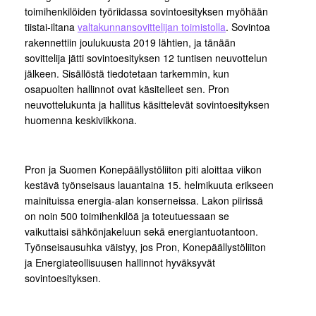
toimihenkilöiden työriidassa sovintoesityksen myöhään
tiistai-iltana
valtakunnansovittelijan toimistolla
. Sovintoa
rakennettiin joulukuusta 2019 lähtien, ja tänään
sovittelija jätti sovintoesityksen 12 tuntisen neuvottelun
jälkeen. Sisällöstä tiedotetaan tarkemmin, kun
osapuolten hallinnot ovat käsitelleet sen. Pron
neuvottelukunta ja hallitus käsittelevät sovintoesityksen
huomenna keskiviikkona.
Pron ja Suomen Konepäällystöliiton piti aloittaa viikon
kestävä työnseisaus lauantaina 15. helmikuuta erikseen
mainituissa energia-alan konserneissa. Lakon piirissä
on noin 500 toimihenkilöä ja toteutuessaan se
vaikuttaisi sähkönjakeluun sekä energiantuotantoon.
Työnseisausuhka väistyy, jos Pron, Konepäällystöliiton
ja Energiateollisuusen hallinnot hyväksyvät
sovintoesityksen.