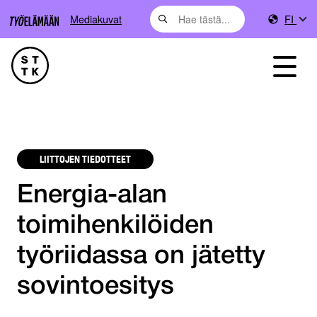
Mediakuvat
FI
LIITTOJEN TIEDOTTEET
Energia-alan
toimihenkilöiden
työriidassa on jätetty
sovintoesitys