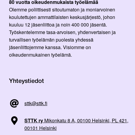
80 vuotta oikeudenmukaista työelämää
Olemme poliittisesti sitoutumaton ja moniarvoinen
koulutettujen ammattilaisten keskusjärjestö, johon
kuuluu 12 jäsenliittoa ja noin 400 000 jäsentä.
Työskentelemme tasa-arvoisen, yhdenvertaisen ja
turvallisen työelämän puolesta yhdessä
jäsenliittojemme kanssa. Visiomme on
oikeudenmukainen työelämä.
Yhteystiedot
sttk@sttk.fi
STTK ry
Mikonkatu 8 A, 00100 Helsinki, PL 421,
00101 Helsinki