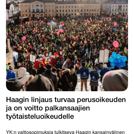
Haagin linjaus turvaa perusoikeuden
ja on voitto palkansaajien
työtaisteluoikeudelle
YK:n valtiosopimuksia tulkitseva Haagin kansainvälinen