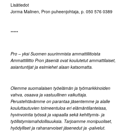
Lisätiedot
Jorma Malinen, Pron puheenjohtaja, p. 050 576 0389
*****
Pro – yksi Suomen suurimmista ammattiliitoista
Ammattiliitto Pron jäseniä ovat koulutetut ammattilaiset,
asiantuntijat ja esimiehet alaan katsomatta.
Olemme suomalaisen työelämän ja työmarkkinoiden
vahva, osaava ja vastuullinen vaikuttaja.
Perustehtävämme on parantaa jäsentemme ja alalle
kouluttautuvien toimeentuloa eri elämäntilanteissa,
hyvinvointia työssä ja vapaalla sekä kehittymis- ja
työllistymismahdollisuuksia. Tarjoamme monipuoliset,
hyödylliset ja rahanarvoiset jäsenedut ja -palvelut.