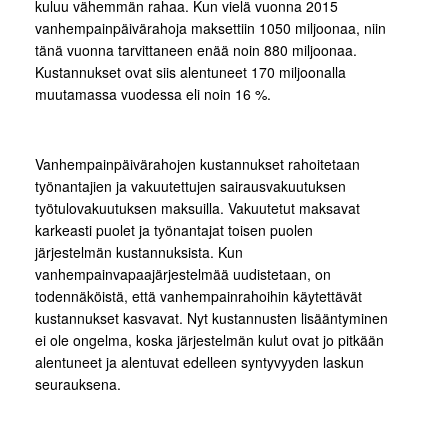
kuluu vähemmän rahaa. Kun vielä vuonna 2015
vanhempainpäivärahoja maksettiin 1050 miljoonaa, niin
tänä vuonna tarvittaneen enää noin 880 miljoonaa.
Kustannukset ovat siis alentuneet 170 miljoonalla
muutamassa vuodessa eli noin 16 %.
Vanhempainpäivärahojen kustannukset rahoitetaan
työnantajien ja vakuutettujen sairausvakuutuksen
työtulovakuutuksen maksuilla. Vakuutetut maksavat
karkeasti puolet ja työnantajat toisen puolen
järjestelmän kustannuksista. Kun
vanhempainvapaajärjestelmää uudistetaan, on
todennäköistä, että vanhempainrahoihin käytettävät
kustannukset kasvavat. Nyt kustannusten lisääntyminen
ei ole ongelma, koska järjestelmän kulut ovat jo pitkään
alentuneet ja alentuvat edelleen syntyvyyden laskun
seurauksena.