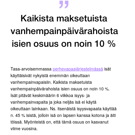
Kaikista maksetuista
vanhempainpäivärahoista
isien osuus on noin 10 %
Tasa-arvoisemmassa
perhevapaajärjestelmässä
isät
käyttäisivät nykyistä enemmän oikeuttaan
vanhempainvapaisiin. Kaikista maksetuista
vanhempainpäivärahoista isien osuus on noin 10 %.
Isät pitävät keskimäärin 6 viikkoa isyys- ja
vanhempainvapaita ja joka neljäs isä ei käytä
oikeuttaan lainkaan. Ns. itsenäistä isyysvapaata käyttää
n. 45 % isistä, jolloin isä on lapsen kanssa kotona ja äiti
töissä. Myönteistä on, että tämä osuus on kasvanut
viime vuosina.