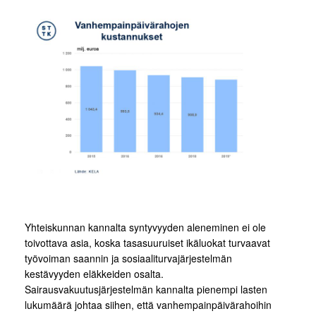
Yhteiskunnan kannalta syntyvyyden aleneminen ei ole
toivottava asia, koska tasasuuruiset ikäluokat turvaavat
työvoiman saannin ja sosiaaliturvajärjestelmän
kestävyyden eläkkeiden osalta.
Sairausvakuutusjärjestelmän kannalta pienempi lasten
lukumäärä johtaa siihen, että vanhempainpäivärahoihin