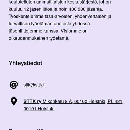
koulutettujen ammattilaisten keskusjärjestö, johon
kuuluu 12 jäsenliittoa ja noin 400 000 jäsentä.
Työskentelemme tasa-arvoisen, yhdenvertaisen ja
turvallisen työelämän puolesta yhdessä
jäsenliittojemme kanssa. Visiomme on
oikeudenmukainen työelämä.
Yhteystiedot
sttk@sttk.fi
STTK ry
Mikonkatu 8 A, 00100 Helsinki, PL 421,
00101 Helsinki