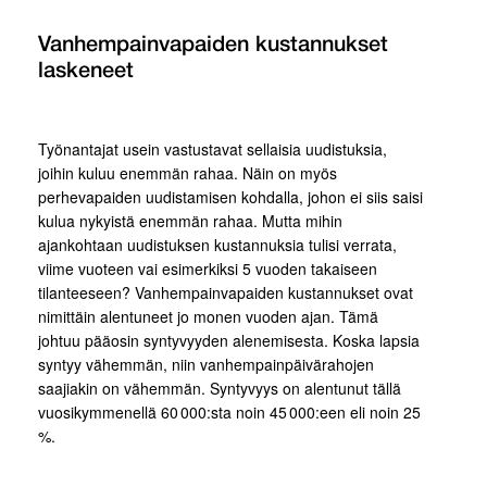
Vanhempainvapaiden kustannukset
laskeneet
Työnantajat usein vastustavat sellaisia uudistuksia,
joihin kuluu enemmän rahaa. Näin on myös
perhevapaiden uudistamisen kohdalla, johon ei siis saisi
kulua nykyistä enemmän rahaa. Mutta mihin
ajankohtaan uudistuksen kustannuksia tulisi verrata,
viime vuoteen vai esimerkiksi 5 vuoden takaiseen
tilanteeseen? Vanhempainvapaiden kustannukset ovat
nimittäin alentuneet jo monen vuoden ajan. Tämä
johtuu pääosin syntyvyyden alenemisesta. Koska lapsia
syntyy vähemmän, niin vanhempainpäivärahojen
saajiakin on vähemmän. Syntyvyys on alentunut tällä
vuosikymmenellä 60 000:sta noin 45 000:een eli noin 25
%.