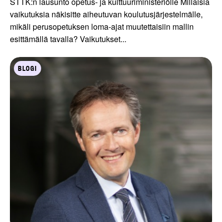
STTK:n lausunto opetus- ja kulttuuriministeriölle Millaisia
vaikutuksia näkisitte aiheutuvan koulutusjärjestelmälle,
mikäli perusopetuksen loma-ajat muutettaisiin mallin
esittämällä tavalla? Vaikutukset...
BLOGI