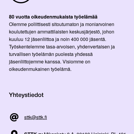
80 vuotta oikeudenmukaista työelämää
Olemme poliittisesti sitoutumaton ja moniarvoinen
koulutettujen ammattilaisten keskusjärjestö, johon
kuuluu 12 jäsenliittoa ja noin 400 000 jäsentä.
Työskentelemme tasa-arvoisen, yhdenvertaisen ja
turvallisen työelämän puolesta yhdessä
jäsenliittojemme kanssa. Visiomme on
oikeudenmukainen työelämä.
Yhteystiedot
sttk@sttk.fi