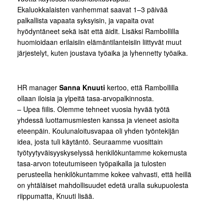
Ekaluokkalaisten vanhemmat saavat 1–3 päivää
palkallista vapaata syksyisin, ja vapaita ovat
hyödyntäneet sekä isät että äidit. Lisäksi Rambollilla
huomioidaan erilaisiin elämäntilanteisiin liittyvät muut
järjestelyt, kuten joustava työaika ja lyhennetty työaika.
HR manager
Sanna Knuuti
kertoo, että Rambollilla
ollaan iloisia ja ylpeitä tasa-arvopalkinnosta.
– Upea fiilis. Olemme tehneet vuosia hyvää työtä
yhdessä luottamusmiesten kanssa ja vieneet asioita
eteenpäin. Koulunaloitusvapaa oli yhden työntekijän
idea, josta tuli käytäntö. Seuraamme vuosittain
työtyytyväisyyskyselyssä henkilökuntamme kokemusta
tasa-arvon toteutumiseen työpaikalla ja tulosten
perusteella henkilökuntamme kokee vahvasti, että heillä
on yhtäläiset mahdollisuudet edetä uralla sukupuolesta
riippumatta, Knuuti lisää.