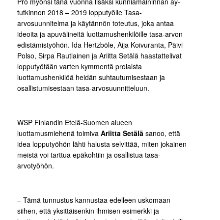
Pro myönsi tänä vuonna lisäksi kunniamaininnan ay-
tutkinnon 2018 – 2019 lopputyölle Tasa-
arvosuunnitelma ja käytännön toteutus, joka antaa
ideoita ja apuvälineitä luottamushenkilöille tasa-arvon
edistämistyöhön. Ida Hertzböle, Aija Koivuranta, Päivi
Polso, Sirpa Rautiainen ja Ariitta Setälä haastattelivat
lopputyötään varten kymmentä prolaista
luottamushenkilöä heidän suhtautumisestaan ja
osallistumisestaan tasa-arvosuunnitteluun.
WSP Finlandin Etelä-Suomen alueen
luottamusmiehenä toimiva
Ariitta Setälä
sanoo, että
idea lopputyöhön lähti halusta selvittää, miten jokainen
meistä voi tarttua epäkohtiin ja osallistua tasa-
arvotyöhön.
– Tämä tunnustus kannustaa edelleen uskomaan
siihen, että yksittäisenkin ihmisen esimerkki ja