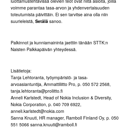
luottamustehtävissä olevien teot ovat niitä asioita, joilla
voimme parantaa tasa-arvon ja yhdenvertaisuuden
toteutumista päivittäin. Ei sen tarvitse aina olla niin
suurieleistä,
Setälä
sanoo.
Palkinnot ja kunniamaininta jaettiin tänään STTK:n
Naisten Palkkapäivän yhteydessä.
Lisätietoja:
Tanja Lehtoranta, työympäristö- ja tasa-
arvoasiantuntija, Ammattiliitto Pro, p. 050 572 2568,
tanja.lehtoranta@proliitto.fi
Anneli Karlstedt, Head of Nokia Inclusion & Diversity,
Nokia Corporation, p. 040 709 6922,
anneli.karlstedt@nokia.com
Sanna Knuuti, HR manager, Ramboll Finland Oy, p. 050
551 5066 sanna.knuuti@ramboll.fi