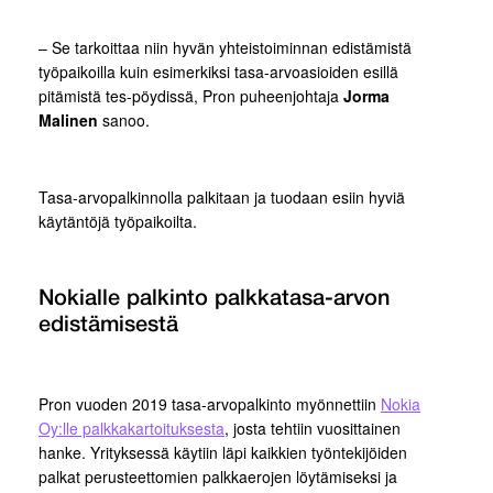
– Se tarkoittaa niin hyvän yhteistoiminnan edistämistä
työpaikoilla kuin esimerkiksi tasa-arvoasioiden esillä
pitämistä tes-pöydissä, Pron puheenjohtaja
Jorma
Malinen
sanoo.
Tasa-arvopalkinnolla palkitaan ja tuodaan esiin hyviä
käytäntöjä työpaikoilta.
Nokialle palkinto palkkatasa-arvon
edistämisestä
Pron vuoden 2019 tasa-arvopalkinto myönnettiin
Nokia
Oy:lle palkkakartoituksesta
, josta tehtiin vuosittainen
hanke. Yrityksessä käytiin läpi kaikkien työntekijöiden
palkat perusteettomien palkkaerojen löytämiseksi ja