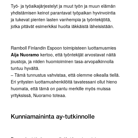
Työ- ja työaikajärjestelyt ja muut työn ja muun elämän
yhdistämisen keinot parantavat työpaikan hyvinvointia
ja tukevat pienten lasten vanhempia ja työntekijöitä,
jotka pitävät esimerkiksi huolta iäkkäistä läheisistään.
Ramboll Finlandin Espoon toimipisteen luottamusmies
Aija Nuoramo
kertoo, että työntekijät arvostavat näitä
joustoja, ja niiden huomioiminen tasa-arvopalkinnolla
tuntuu hyvältä.
– Tämä tunnustus vahvistaa, että olemme oikealla tiellä.
Eri yritysten luottamushenkilöitä tavatessani ollut hieno
huomata, että tämä on pantu merkille myös muissa
yrityksissä, Nuoramo toteaa.
Kunniamaininta ay-tutkinnolle