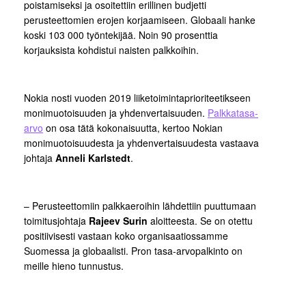
poistamiseksi ja osoitettiin erillinen budjetti
perusteettomien erojen korjaamiseen. Globaali hanke
koski 103 000 työntekijää. Noin 90 prosenttia
korjauksista kohdistui naisten palkkoihin.
Nokia nosti vuoden 2019 liiketoimintaprioriteetikseen
monimuotoisuuden ja yhdenvertaisuuden.
Palkkatasa-
arvo
on osa tätä kokonaisuutta, kertoo Nokian
monimuotoisuudesta ja yhdenvertaisuudesta vastaava
johtaja
Anneli Karlstedt
.
– Perusteettomiin palkkaeroihin lähdettiin puuttumaan
toimitusjohtaja
Rajeev Surin
aloitteesta. Se on otettu
positiivisesti vastaan koko organisaatiossamme
Suomessa ja globaalisti. Pron tasa-arvopalkinto on
meille hieno tunnustus.