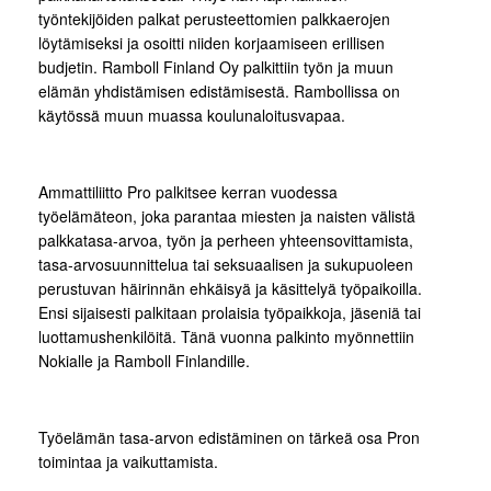
työntekijöiden palkat perusteettomien palkkaerojen
löytämiseksi ja osoitti niiden korjaamiseen erillisen
budjetin. Ramboll Finland Oy palkittiin työn ja muun
elämän yhdistämisen edistämisestä. Rambollissa on
käytössä muun muassa koulunaloitusvapaa.
Ammattiliitto Pro palkitsee kerran vuodessa
työelämäteon, joka parantaa miesten ja naisten välistä
palkkatasa-arvoa, työn ja perheen yhteensovittamista,
tasa-arvosuunnittelua tai seksuaalisen ja sukupuoleen
perustuvan häirinnän ehkäisyä ja käsittelyä työpaikoilla.
Ensi sijaisesti palkitaan prolaisia työpaikkoja, jäseniä tai
luottamushenkilöitä. Tänä vuonna palkinto myönnettiin
Nokialle ja Ramboll Finlandille.
Työelämän tasa-arvon edistäminen on tärkeä osa Pron
toimintaa ja vaikuttamista.