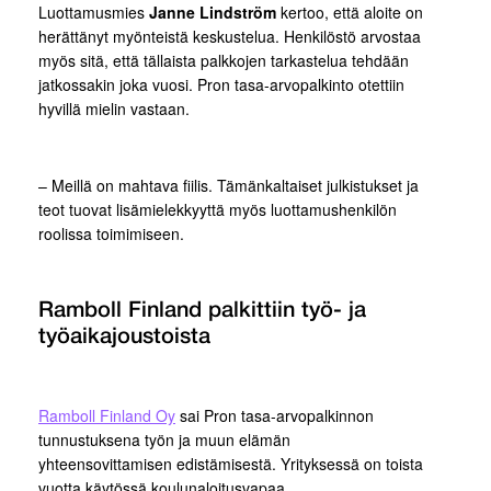
Luottamusmies
Janne Lindström
kertoo, että aloite on
herättänyt myönteistä keskustelua. Henkilöstö arvostaa
myös sitä, että tällaista palkkojen tarkastelua tehdään
jatkossakin joka vuosi. Pron tasa-arvopalkinto otettiin
hyvillä mielin vastaan.
– Meillä on mahtava fiilis. Tämänkaltaiset julkistukset ja
teot tuovat lisämielekkyyttä myös luottamushenkilön
roolissa toimimiseen.
Ramboll Finland palkittiin työ- ja
työaikajoustoista
Ramboll Finland Oy
sai Pron tasa-arvopalkinnon
tunnustuksena työn ja muun elämän
yhteensovittamisen edistämisestä. Yrityksessä on toista
vuotta käytössä koulunaloitusvapaa.