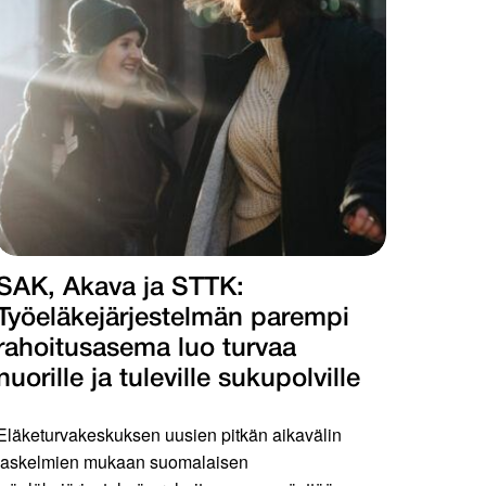
SAK, Akava ja STTK:
Työeläkejärjestelmän parempi
rahoitusasema luo turvaa
nuorille ja tuleville sukupolville
Eläketurvakeskuksen uusien pitkän aikavälin
laskelmien mukaan suomalaisen