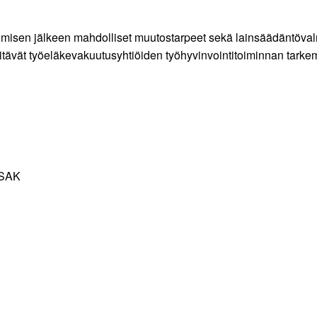
stumisen jälkeen mahdolliset muutostarpeet sekä lainsäädäntöva
t pitävät työeläkevakuutusyhtiöiden työhyvinvointitoiminnan tar
, SAK