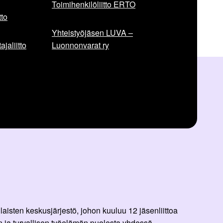
Toimihenkilöliitto ERTO
to
Yhteistyöjäsen LUVA –
jaliitto
Luonnonvarat ry
aisten keskusjärjestö, johon kuuluu 12 jäsenliittoa
 ja turvallisen työelämän puolesta yhdessä