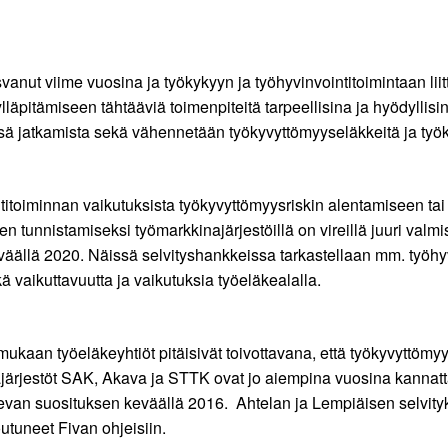
anut viime vuosina ja työkykyyn ja työhyvinvointitoimintaan lii
lläpitämiseen tähtääviä toimenpiteitä tarpeellisina ja hyödyllisi
össä jatkamista sekä vähennetään työkyvyttömyyseläkkeitä ja t
ntitoiminnan vaikutuksista työkyvyttömyysriskin alentamiseen ta
 tunnistamiseksi työmarkkinajärjestöillä on vireillä juuri valm
väällä 2020. Näissä selvityshankkeissa tarkastellaan mm. työhyv
ä vaikuttavuutta ja vaikutuksia työeläkealalla.
ukaan työeläkeyhtiöt pitäisivät toivottavana, että työkyvyttömyy
ajajärjestöt SAK, Akava ja STTK ovat jo aiempina vuosina kannat
kevan suosituksen keväällä 2016. Ahtelan ja Lempiäisen selvity
utuneet Fivan ohjeisiin.