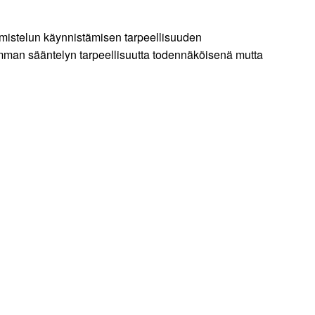
lmistelun käynnistämisen tarpeellisuuden
kemman sääntelyn tarpeellisuutta todennäköisenä mutta