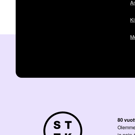
Am
Ki
Me
80 vuot
Olemme p
ja noin