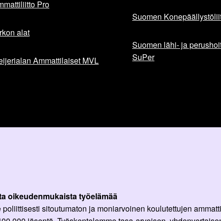
mattiliitto Pro
Suomen Konepäällystöliit
rkon alat
Suomen lähi- ja perushoita
SuPer
ijerialan Ammattilaiset MVL
ta oikeudenmukaista työelämää
oliittisesti sitoutumaton ja moniarvoinen koulutettujen ammattil
 400 000 jäsentä. Työskentelemme tasa-arvoisen, yhdenvertaisen