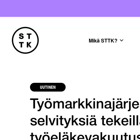
Mikä STTK?
UUTINEN
Työmarkkinajärjes
selvityksiä tekeil
työeläkevakuutu