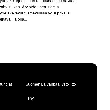
työeläkejärjestelmän rahoitusasema näyttää
vahvistuvan. Arvioiden perusteella
työeläkevakuutusmaksussa voisi pitkällä
aikavälillä olla...
untijat
Suomen Laivanpäällystöliitto
Tehy