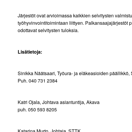
Järjestöt ovat arvioimassa kaikkien selvitysten valmi
työhyvinvointitoimintaan liittyen. Palkansaajajärjestö
odottavat selvitysten tuloksia.
Lisätietoja:
Sinikka Näätsaari, Työura- ja eläkeasioiden päällikkö
Puh. 040 731 2384
Katri Ojala, Johtava asiantuntija, Akava
puh. 050 593 8205
Katarina Murto, Johtaja, STTK