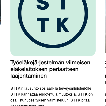
Työeläkejärjestelmän viimeisen
eläkelaitoksen periaatteen
laajentaminen
STTK:n lausunto sosiaali- ja terveysministeriölle
STTK kannattaa ehdotettuja muutoksia. STTK on
osallistunut esityksen valmisteluun. STTK pitää
kannatettavana, että...