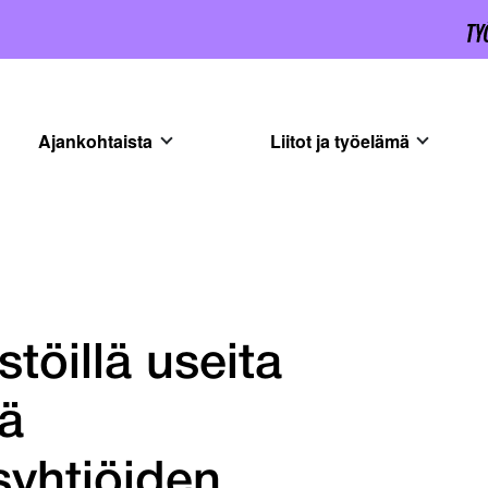
Ajankohtaista
Liitot ja työelämä
töillä useita
lä
syhtiöiden