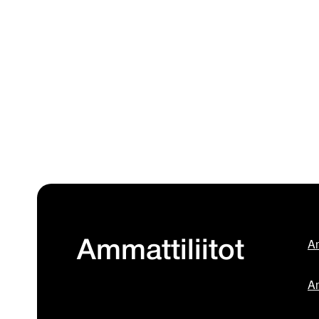
Am
Ammattiliitot
Am