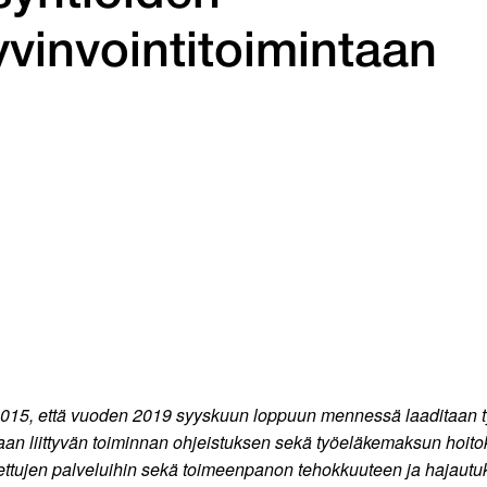
vinvointitoimintaan
2015, että vuoden 2019 syyskuun loppuun mennessä laaditaan ty
taan liittyvän toiminnan ohjeistuksen sekä työeläkemaksun hoit
tettujen palveluihin sekä toimeenpanon tehokkuuteen ja hajautu