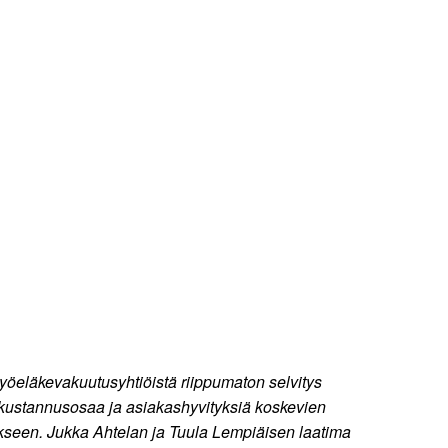
öeläkevakuutusyhtiöistä riippumaton selvitys
okustannusosaa ja asiakashyvityksiä koskevien
kseen. Jukka Ahtelan ja Tuula Lempiäisen laatima