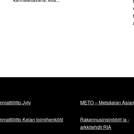
mattiliitto Jyty
METO – Metsäalan Asiant
mattiliitto Kelan toimihenkilöt
Rakennusinsinöörit ja -
arkkitehdit RIA