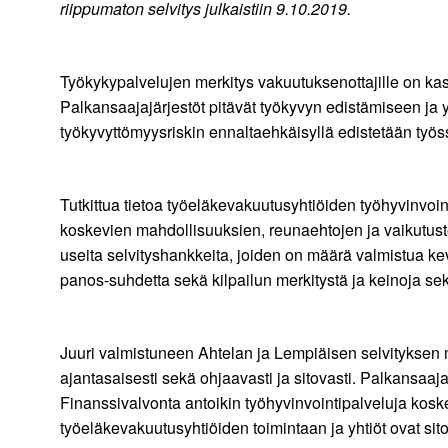
riippumaton selvitys julkaistiin 9.10.2019.
Työkykypalvelujen merkitys vakuutuksenottajille on kasv
Palkansaajajärjestöt pitävät työkyvyn edistämiseen ja y
työkyvyttömyysriskin ennaltaehkäisyllä edistetään ty
Tutkittua tietoa työeläkevakuutusyhtiöiden työhyvinvoi
koskevien mahdollisuuksien, reunaehtojen ja vaikutusten
useita selvityshankkeita, joiden on määrä valmistua ke
panos-suhdetta sekä kilpailun merkitystä ja keinoja sek
Juuri valmistuneen Ahtelan ja Lempiäisen selvityksen m
ajantasaisesti sekä ohjaavasti ja sitovasti. Palkansa
Finanssivalvonta antoikin työhyvinvointipalveluja kos
työeläkevakuutusyhtiöiden toimintaan ja yhtiöt ovat sito