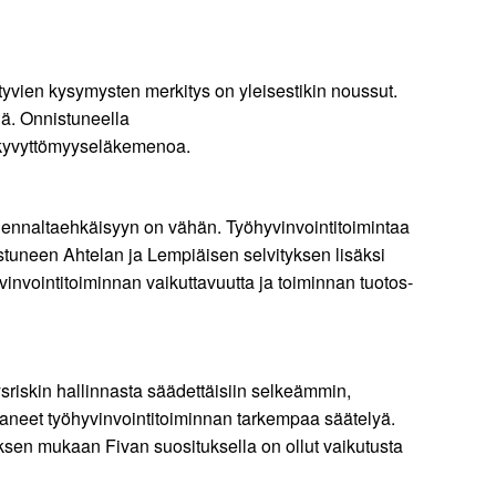
ttyvien kysymysten merkitys on yleisestikin noussut.
nä. Onnistuneella
yökyvyttömyyseläkemenoa.
i ennaltaehkäisyyn on vähän. Työhyvinvointitoimintaa
istuneen Ahtelan ja Lempiäisen selvityksen lisäksi
invointitoiminnan vaikuttavuutta ja toiminnan tuotos-
sriskin hallinnasta säädettäisiin selkeämmin,
taneet työhyvinvointitoiminnan tarkempaa säätelyä.
ksen mukaan Fivan suosituksella on ollut vaikutusta