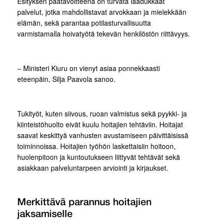
Esityksen päätavoitteena on turvata laadukkaat
palvelut, jotka mahdollistavat arvokkaan ja mielekkään
elämän, sekä parantaa potilasturvallisuutta
varmistamalla hoivatyötä tekevän henkilöstön riittävyys.
− Ministeri Kiuru on vienyt asiaa ponnekkaasti
eteenpäin, Silja Paavola sanoo.
Tukityöt, kuten siivous, ruoan valmistus sekä pyykki- ja
kiinteistöhuolto eivät kuulu hoitajien tehtäviin. Hoitajat
saavat keskittyä vanhusten avustamiseen päivittäisissä
toiminnoissa. Hoitajien työhön laskettaisiin hoitoon,
huolenpitoon ja kuntoutukseen liittyvät tehtävät sekä
asiakkaan palveluntarpeen arviointi ja kirjaukset.
Merkittävä parannus hoitajien
jaksamiselle