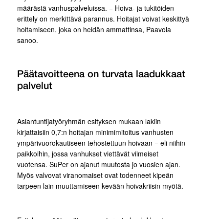
määrästä vanhuspalveluissa. − Hoiva- ja tukitöiden
erittely on merkittävä parannus. Hoitajat voivat keskittyä
hoitamiseen, joka on heidän ammattinsa, Paavola
sanoo.
Päätavoitteena on turvata laadukkaat
palvelut
Asiantuntijatyöryhmän esityksen mukaan lakiin
kirjattaisiin 0,7:n hoitajan minimimitoitus vanhusten
ympärivuorokautiseen tehostettuun hoivaan − eli niihin
paikkoihin, jossa vanhukset viettävät viimeiset
vuotensa. SuPer on ajanut muutosta jo vuosien ajan.
Myös valvovat viranomaiset ovat todenneet kipeän
tarpeen lain muuttamiseen kevään hoivakriisin myötä.