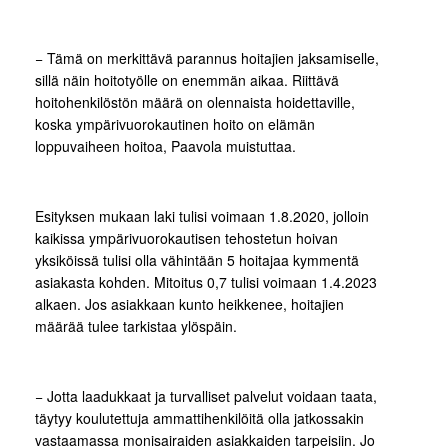
− Tämä on merkittävä parannus hoitajien jaksamiselle,
sillä näin hoitotyölle on enemmän aikaa. Riittävä
hoitohenkilöstön määrä on olennaista hoidettaville,
koska ympärivuorokautinen hoito on elämän
loppuvaiheen hoitoa, Paavola muistuttaa.
Esityksen mukaan laki tulisi voimaan 1.8.2020, jolloin
kaikissa ympärivuorokautisen tehostetun hoivan
yksiköissä tulisi olla vähintään 5 hoitajaa kymmentä
asiakasta kohden. Mitoitus 0,7 tulisi voimaan 1.4.2023
alkaen. Jos asiakkaan kunto heikkenee, hoitajien
määrää tulee tarkistaa ylöspäin.
− Jotta laadukkaat ja turvalliset palvelut voidaan taata,
täytyy koulutettuja ammattihenkilöitä olla jatkossakin
vastaamassa monisairaiden asiakkaiden tarpeisiin. Jo