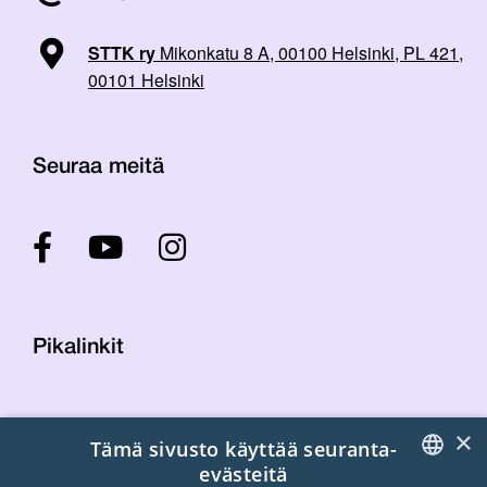
STTK ry
Mikonkatu 8 A, 00100 Helsinki, PL 421,
00101 Helsinki
Seuraa meitä
Pikalinkit
Yhteystiedot
×
Tämä sivusto käyttää seuranta-
Laskutustiedot
evästeitä
STTK:n kuvapankki