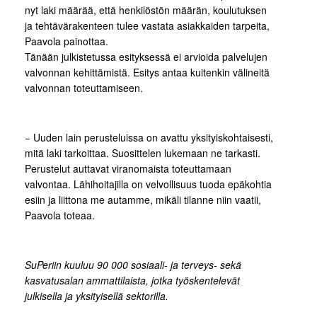
nyt laki määrää, että henkilöstön määrän, koulutuksen
ja tehtävärakenteen tulee vastata asiakkaiden tarpeita,
Paavola painottaa.
Tänään julkistetussa esityksessä ei arvioida palvelujen
valvonnan kehittämistä. Esitys antaa kuitenkin välineitä
valvonnan toteuttamiseen.
− Uuden lain perusteluissa on avattu yksityiskohtaisesti,
mitä laki tarkoittaa. Suosittelen lukemaan ne tarkasti.
Perustelut auttavat viranomaista toteuttamaan
valvontaa. Lähihoitajilla on velvollisuus tuoda epäkohtia
esiin ja liittona me autamme, mikäli tilanne niin vaatii,
Paavola toteaa.
SuPeriin kuuluu 90 000 sosiaali- ja terveys- sekä
kasvatusalan ammattilaista, jotka työskentelevät
julkisella ja yksityisellä sektorilla.