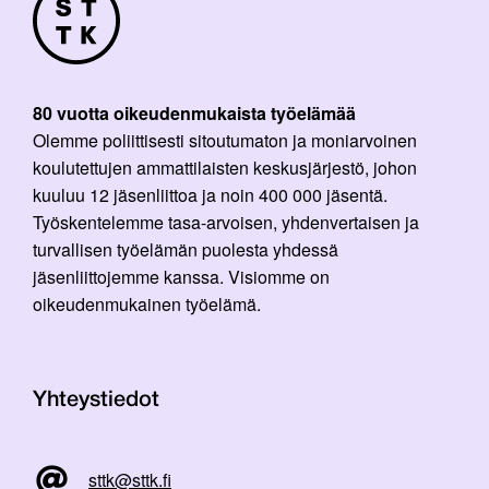
80 vuotta oikeudenmukaista työelämää
Olemme poliittisesti sitoutumaton ja moniarvoinen
koulutettujen ammattilaisten keskusjärjestö, johon
kuuluu 12 jäsenliittoa ja noin 400 000 jäsentä.
Työskentelemme tasa-arvoisen, yhdenvertaisen ja
turvallisen työelämän puolesta yhdessä
jäsenliittojemme kanssa. Visiomme on
oikeudenmukainen työelämä.
Yhteystiedot
sttk@sttk.fi