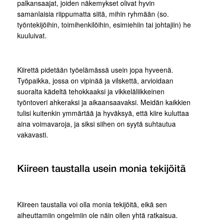
palkansaajat, joiden näkemykset olivat hyvin
samanlaisia riippumatta siitä, mihin ryhmään (so.
työntekijöihin, toimihenkilöihin, esimiehiin tai johtajiin) he
kuuluivat.
Kiirettä pidetään työelämässä usein jopa hyveenä.
Työpaikka, jossa on vipinää ja vilskettä, arvioidaan
suoralta kädeltä tehokkaaksi ja vikkeläliikkeinen
työntoveri ahkeraksi ja aikaansaavaksi. Meidän kaikkien
tulisi kuitenkin ymmärtää ja hyväksyä, että kiire kuluttaa
aina voimavaroja, ja siksi siihen on syytä suhtautua
vakavasti.
Kiireen taustalla usein monia tekijöitä
Kiireen taustalla voi olla monia tekijöitä, eikä sen
aiheuttamiin ongelmiin ole näin ollen yhtä ratkaisua.