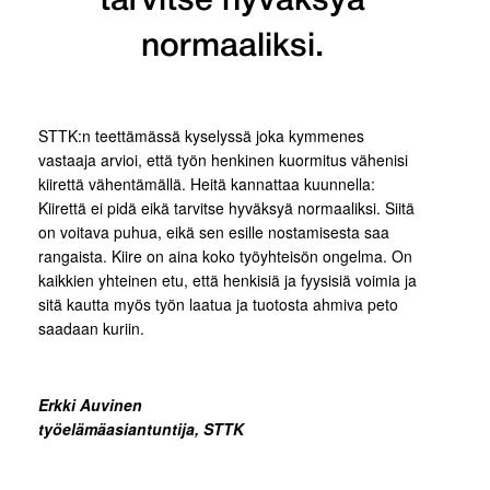
tarvitse hyväksyä
normaaliksi.
STTK:n teettämässä kyselyssä joka kymmenes
vastaaja arvioi, että työn henkinen kuormitus vähenisi
kiirettä vähentämällä. Heitä kannattaa kuunnella:
Kiirettä ei pidä eikä tarvitse hyväksyä normaaliksi. Siitä
on voitava puhua, eikä sen esille nostamisesta saa
rangaista. Kiire on aina koko työyhteisön ongelma. On
kaikkien yhteinen etu, että henkisiä ja fyysisiä voimia ja
sitä kautta myös työn laatua ja tuotosta ahmiva peto
saadaan kuriin.
Erkki Auvinen
työelämäasiantuntija, STTK