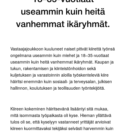
useammin kuin heitä
vanhemmat ikäryhmät.
Vastaajajoukkoon kuuluneet naiset pitivät kiirettä työnsä
ongelmana useammin kuin miehet ja 18–35-vuotiaat
useammin kuin heitä vanhemmat ikäryhmät. Kaupan ja
tukun, rakentamisen ja kiinteistönhoidon sekä
kuljetuksen ja varastoinnin aloilla työskenteleviä kiire
häiritsi enemmän kuin sosiaali- ja terveysalan, julkisen
hallinnon, koulutuksen ja teollisuuden työntekijöitä.
Kiireen kokeminen häiritsevänä lisääntyi sitä mukaa,
mitä isommasta työpaikasta oli kyse. Hieman yllättävä
tulos oli se, että kyselyyn vastanneet yrittäjät arvioivat
kiireen kuormittavaksi tekijäksi selvästi harvemmin kuin