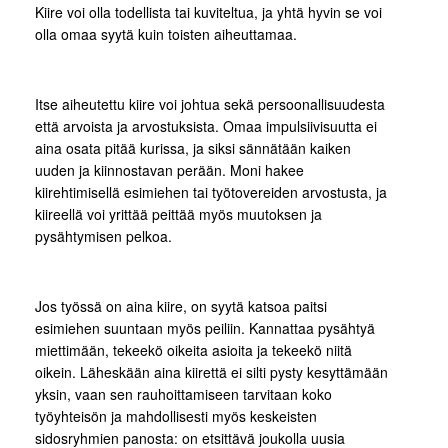
Kiire voi olla todellista tai kuviteltua, ja yhtä hyvin se voi
olla omaa syytä kuin toisten aiheuttamaa.
Itse aiheutettu kiire voi johtua sekä persoonallisuudesta
että arvoista ja arvostuksista. Omaa impulsiivisuutta ei
aina osata pitää kurissa, ja siksi sännätään kaiken
uuden ja kiinnostavan perään. Moni hakee
kiirehtimisellä esimiehen tai työtovereiden arvostusta, ja
kiireellä voi yrittää peittää myös muutoksen ja
pysähtymisen pelkoa.
Jos työssä on aina kiire, on syytä katsoa paitsi
esimiehen suuntaan myös peiliin. Kannattaa pysähtyä
miettimään, tekeekö oikeita asioita ja tekeekö niitä
oikein. Läheskään aina kiirettä ei silti pysty kesyttämään
yksin, vaan sen rauhoittamiseen tarvitaan koko
työyhteisön ja mahdollisesti myös keskeisten
sidosryhmien panosta: on etsittävä joukolla uusia