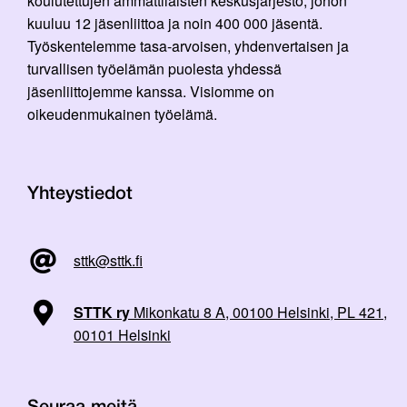
koulutettujen ammattilaisten keskusjärjestö, johon
kuuluu 12 jäsenliittoa ja noin 400 000 jäsentä.
Työskentelemme tasa-arvoisen, yhdenvertaisen ja
turvallisen työelämän puolesta yhdessä
jäsenliittojemme kanssa. Visiomme on
oikeudenmukainen työelämä.
Yhteystiedot
sttk@sttk.fi
STTK ry
Mikonkatu 8 A, 00100 Helsinki, PL 421,
00101 Helsinki