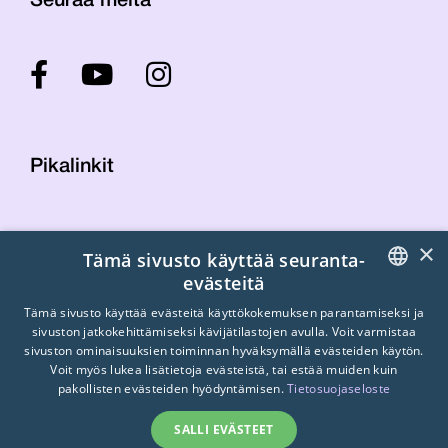
Seuraa meitä
Pikalinkit
Yhteystiedot
×
Tämä sivusto käyttää seuranta-
Laskutustiedot
evästeitä
STTK:n kuvapankki
FINNISH
Tietosuojaseloste
Tämä sivusto käyttää evästeitä käyttökokemuksen parantamiseksi ja
sivuston jatkokehittämiseksi kävijätilastojen avulla. Voit varmistaa
Turvallisemman tilan periaatteet
ENGLISH
sivuston ominaisuuksien toiminnan hyväksymällä evästeiden käytön.
Voit myös lukea lisätietoja evästeistä, tai estää muiden kuin
SWEDISH
pakollisten evästeiden hyödyntämisen.
Tietosuojaseloste
SALLI EVÄSTEET