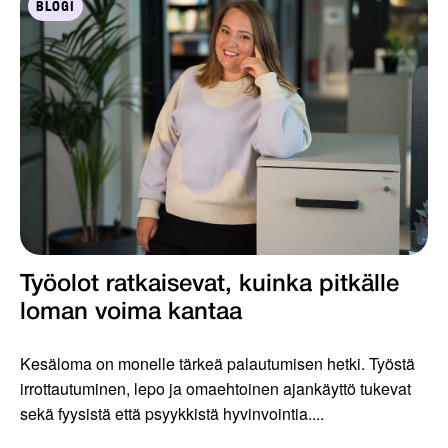
BLOGI
Työolot ratkaisevat, kuinka pitkälle
loman voima kantaa
Kesäloma on monelle tärkeä palautumisen hetki. Työstä
irrottautuminen, lepo ja omaehtoinen ajankäyttö tukevat
sekä fyysistä että psyykkistä hyvinvointia....