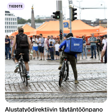
TIEDOTE
Alustatyödirektiivin täytäntöönpano