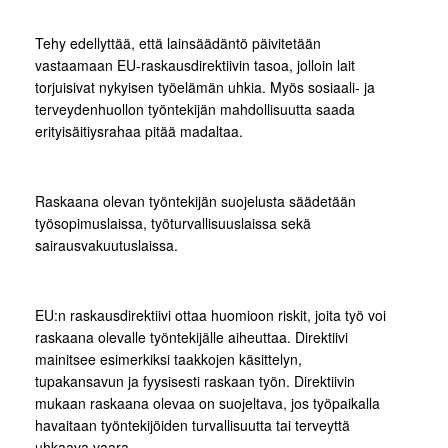
Tehy edellyttää, että lainsäädäntö päivitetään
vastaamaan EU-raskausdirektiivin tasoa, jolloin lait
torjuisivat nykyisen työelämän uhkia. Myös sosiaali- ja
terveydenhuollon työntekijän mahdollisuutta saada
erityisäitiysrahaa pitää madaltaa.
Raskaana olevan työntekijän suojelusta säädetään
työsopimuslaissa, työturvallisuuslaissa sekä
sairausvakuutuslaissa.
EU:n raskausdirektiivi ottaa huomioon riskit, joita työ voi
raskaana olevalle työntekijälle aiheuttaa. Direktiivi
mainitsee esimerkiksi taakkojen käsittelyn,
tupakansavun ja fyysisesti raskaan työn. Direktiivin
mukaan raskaana olevaa on suojeltava, jos työpaikalla
havaitaan työntekijöiden turvallisuutta tai terveyttä
uhkaava vaara.