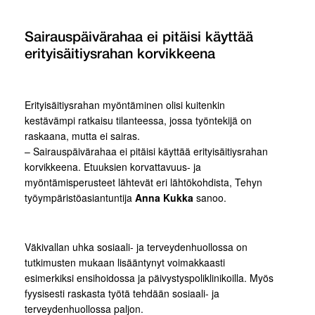
Sairauspäivärahaa ei pitäisi käyttää
erityisäitiysrahan korvikkeena
Erityisäitiysrahan myöntäminen olisi kuitenkin
kestävämpi ratkaisu tilanteessa, jossa työntekijä on
raskaana, mutta ei sairas.
– Sairauspäivärahaa ei pitäisi käyttää erityisäitiysrahan
korvikkeena. Etuuksien korvattavuus- ja
myöntämisperusteet lähtevät eri lähtökohdista, Tehyn
työympäristöasiantuntija
Anna Kukka
sanoo.
Väkivallan uhka sosiaali- ja terveydenhuollossa on
tutkimusten mukaan lisääntynyt voimakkaasti
esimerkiksi ensihoidossa ja päivystyspoliklinikoilla. Myös
fyysisesti raskasta työtä tehdään sosiaali- ja
terveydenhuollossa paljon.