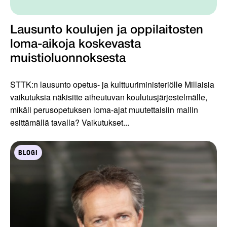
Lausunto koulujen ja oppilaitosten
loma-aikoja koskevasta
muistioluonnoksesta
STTK:n lausunto opetus- ja kulttuuriministeriölle Millaisia
vaikutuksia näkisitte aiheutuvan koulutusjärjestelmälle,
mikäli perusopetuksen loma-ajat muutettaisiin mallin
esittämällä tavalla? Vaikutukset...
BLOGI