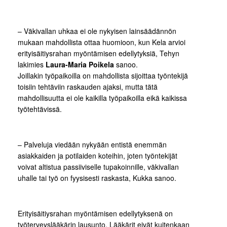
– Väkivallan uhkaa ei ole nykyisen lainsäädännön
mukaan mahdollista ottaa huomioon, kun Kela arvioi
erityisäitiysrahan myöntämisen edellytyksiä, Tehyn
lakimies
Laura-Maria Poikela
sanoo.
Joillakin työpaikoilla on mahdollista sijoittaa työntekijä
toisiin tehtäviin raskauden ajaksi, mutta tätä
mahdollisuutta ei ole kaikilla työpaikoilla eikä kaikissa
työtehtävissä.
– Palveluja viedään nykyään entistä enemmän
asiakkaiden ja potilaiden koteihin, joten työntekijät
voivat altistua passiiviselle tupakoinnille, väkivallan
uhalle tai työ on fyysisesti raskasta, Kukka sanoo.
Erityisäitiysrahan myöntämisen edellytyksenä on
työterveyslääkärin lausunto. Lääkärit eivät kuitenkaan