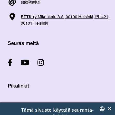
sttk@sttk.fi
STTK ry
Mikonkatu 8 A, 00100 Helsinki, PL 421,
00101 Helsinki
Seuraa meitä
Pikalinkit
Yhteystiedot
×
Tämä sivusto käyttää seuranta-
Laskutustiedot