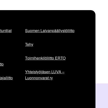
untijat
Suomen Laivanpäällystöliitto
Tehy
Toimihenkilöliitto ERTO
to
Yhteistyöjäsen LUVA –
jaliitto
Luonnonvarat ry