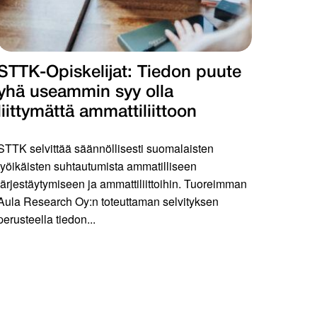
STTK-Opiskelijat: Tiedon puute
yhä useammin syy olla
liittymättä ammattiliittoon
STTK selvittää säännöllisesti suomalaisten
työikäisten suhtautumista ammatilliseen
järjestäytymiseen ja ammattiliittoihin. Tuoreimman
Aula Research Oy:n toteuttaman selvityksen
perusteella tiedon...