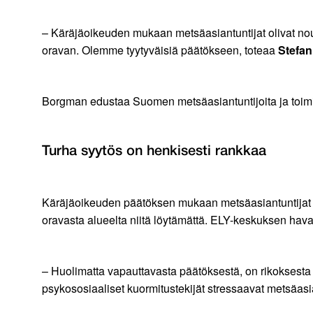
– Käräjäoikeuden mukaan metsäasiantuntijat olivat nou
oravan. Olemme tyytyväisiä päätökseen, toteaa
Stefa
Borgman edustaa Suomen metsäasiantuntijoita ja toim
Turha syytös on henkisesti rankkaa
Käräjäoikeuden päätöksen mukaan metsäasiantuntijat oliv
oravasta alueelta niitä löytämättä. ELY-keskuksen havain
– Huolimatta vapauttavasta päätöksestä, on rikoksesta s
psykososiaaliset kuormitustekijät stressaavat metsäasi