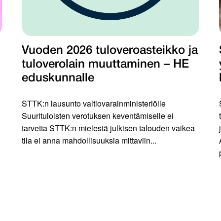
Vuoden 2026 tuloveroasteikko ja
tuloverolain muuttaminen – HE
eduskunnalle
STTK:n lausunto valtiovarainministeriölle
Suurituloisten verotuksen keventämiselle ei
tarvetta STTK:n mielestä julkisen talouden vaikea
tila ei anna mahdollisuuksia mittaviin...