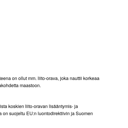
ena on ollut mm. liito-orava, joka nauttii korkeaa
avakohdetta maastoon.
ta koskien liito-oravan lisääntymis- ja
va on suojeltu EU:n luontodirektiivin ja Suomen