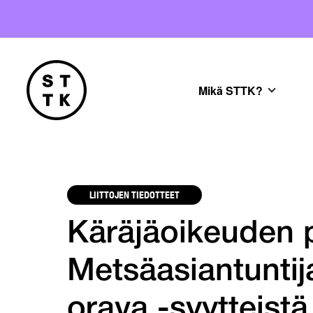
Mikä STTK?
LIITTOJEN TIEDOTTEET
Käräjäoikeuden 
Metsäasiantuntija
orava -syytteistä