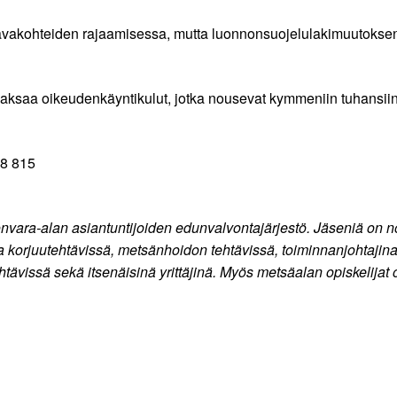
ravakohteiden rajaamisessa, mutta luonnonsuojelulakimuutokse
ksaa oikeudenkäyntikulut, jotka nousevat kymmeniin tuhansiin
88 815
nvara-alan asiantuntijoiden edunvalvontajärjestö. Jäseniä on no
 ja korjuutehtävissä, metsänhoidon tehtävissä, toiminnanjohtajin
ehtävissä sekä itsenäisinä yrittäjinä. Myös metsäalan opiskelijat