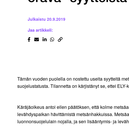
Julkaistu
20.9.2019
Jaa artikkeli:
Tämän vuoden puolella on nostettu useita syytteitä mets
suojelustatusta. Tilannetta on kärjistänyt se, ettei ELY
Käräjäoikeus antoi eilen päätöksen, että kolme metsäas
levähdyspaikan hävittämistä metsänhakkuissa. Metsäasian
luonnonsuojelulain nojalla, ja sen lisääntymis- ja levä