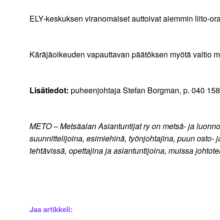
ELY-keskuksen viranomaiset auttoivat aiemmin liito-o
Käräjäoikeuden vapauttavan päätöksen myötä valtio ma
Lisätiedot:
puheenjohtaja Stefan Borgman, p. 040 15
METO – Metsäalan Asiantuntijat ry on metsä- ja luonno
suunnittelijoina, esimiehinä, työnjohtajina, puun osto-
tehtävissä, opettajina ja asiantuntijoina, muissa johtot
Jaa artikkeli: