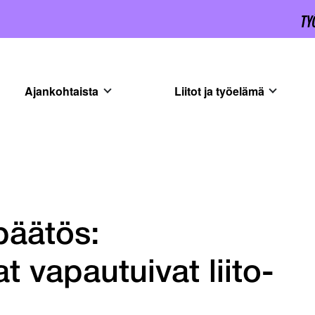
Ajankohtaista
Liitot ja työelämä
päätös:
t vapautuivat liito-