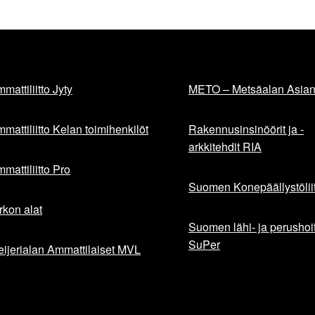
mattiliitto Jyty
METO – Metsäalan Asiant
mattiliitto Kelan toimihenkilöt
Rakennusinsinöörit ja -
arkkitehdit RIA
mattiliitto Pro
Suomen Konepäällystöliit
rkon alat
Suomen lähi- ja perushoita
SuPer
ijerialan Ammattilaiset MVL