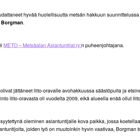
dattaneet hyvää huolellisuutta metsän hakkuun suunnittelussa 
n Borgman
.
ii
METO – Metsäalan Asiantuntijat ry:
n puheenjohtajana.
at jättäneet liito-oravalle avohakkuussa säästöpuita ja etsinee
to liito-oravasta oli vuodelta 2009, eikä alueella enää ollut liit
yytettynä oleminen asiantuntijalle kova paikka, jossa koetellaan
antuntijoita, joiden työ on muutoinkin hyvin vaativaa, Borgman t