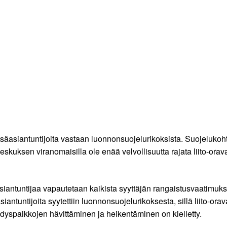
äasiantuntijoita vastaan luonnonsuojelurikoksista. Suojelukohte
-keskuksen viranomaisilla ole enää velvollisuutta rajata liito-or
iantuntijaa vapautetaan kaikista syyttäjän rangaistusvaatimuksis
tuntijoita syytettiin luonnonsuojelurikoksesta, sillä liito-ora
hdyspaikkojen hävittäminen ja heikentäminen on kielletty.