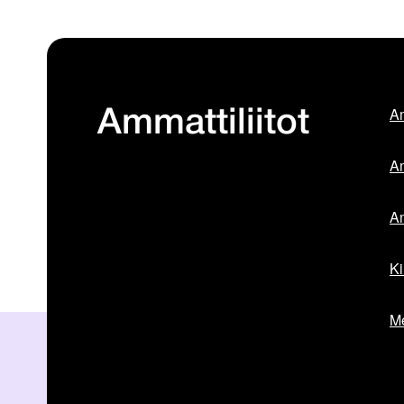
Am
Ammattiliitot
Am
Am
Ki
Me