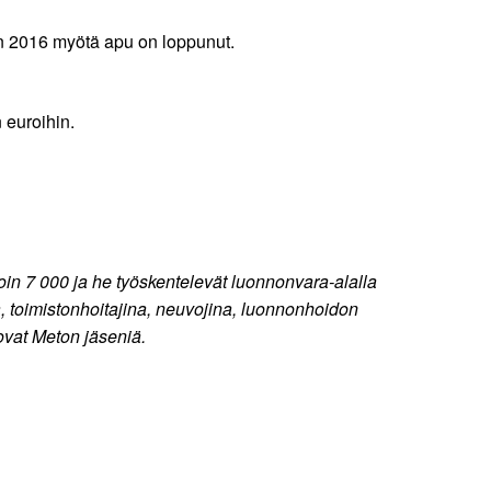
n 2016 myötä apu on loppunut.
 euroihin.
in 7 000 ja he työskentelevät luonnonvara-alalla
a, toimistonhoitajina, neuvojina, luonnonhoidon
 ovat Meton jäseniä.