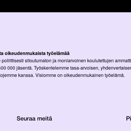
ta oikeudenmukaista työelämää
oliittisesti sitoutumaton ja moniarvoinen koulutettujen ammattil
 400 000 jäsentä. Työskentelemme tasa-arvoisen, yhdenvertaisen
ittojemme kanssa. Visiomme on oikeudenmukainen työelämä.
Seuraa meitä
Pi