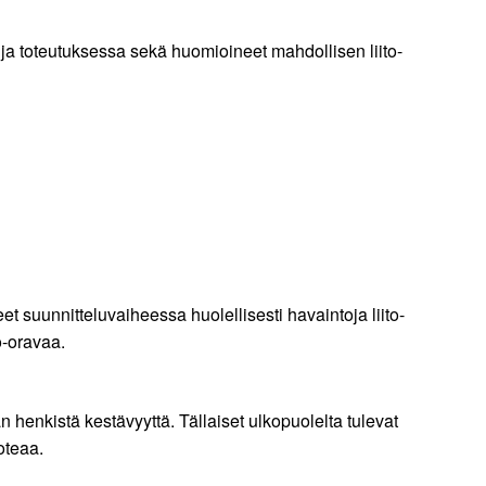
ja toteutuksessa sekä huomioineet mahdollisen liito-
t suunnitteluvaiheessa huolellisesti havaintoja liito-
o-oravaa.
 henkistä kestävyyttä. Tällaiset ulkopuolelta tulevat
oteaa.