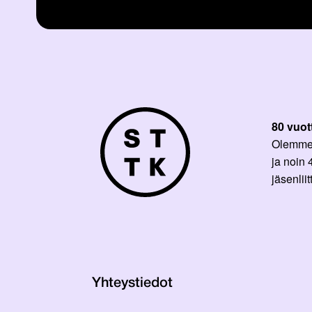
80 vuot
Olemme p
ja noin
jäsenli
Yhteystiedot