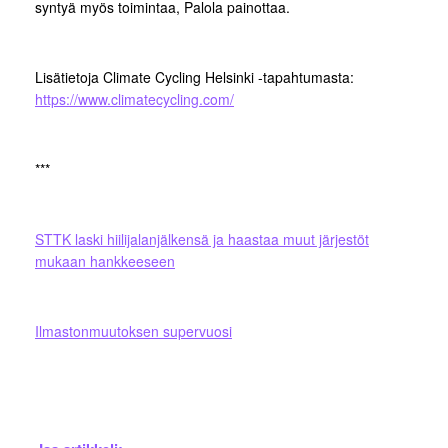
syntyä myös toimintaa, Palola painottaa.
Lisätietoja Climate Cycling Helsinki -tapahtumasta:
https://www.climatecycling.com/
***
STTK laski hiilijalanjälkensä ja haastaa muut järjestöt
mukaan hankkeeseen
Ilmastonmuutoksen supervuosi