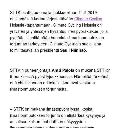
STTK osallistuu omalla joukkueellaan 11.9.2019
ensimmäistä kertaa järjestettävään
Climate Cycling
Helsinki -tapahtumaan. Climate Cycling Helsinki on
yritysten ja yhteisöjen hyväntuulinen pyöräkulkue, jolla
pyritään kiinnittämään huomiota ilmastonmuutoksen
torjunnan tärkeyteen. Climate Cyclingin suojelijana
toimii tasavallan presidentti
Sauli Niinistö
.
STTK:n puheenjohtaja
Antti Palola
on mukana STTK:n
5-henkisessä pyöräilyjoukkueessa. Hän pitää tärkeänä,
että yhteiskunnan eri toimijat kantavat vastuuta
ilmastonmuutoksen torjunnasta.
– STTK on mukana ilmastopyöräilyssä, koska
ilmastonmuutoksen torjunta on elintärkeä kysymys ja
ansaitsee kaiken mahdollisen näkyvyyden.
Ilmastonmuutosta voidaan torjua nopeasti vain