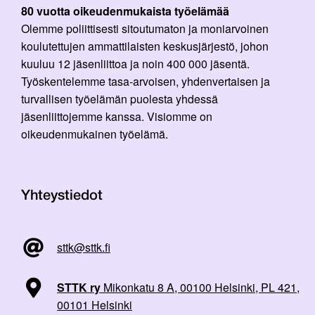
80 vuotta oikeudenmukaista työelämää
Olemme poliittisesti sitoutumaton ja moniarvoinen
koulutettujen ammattilaisten keskusjärjestö, johon
kuuluu 12 jäsenliittoa ja noin 400 000 jäsentä.
Työskentelemme tasa-arvoisen, yhdenvertaisen ja
turvallisen työelämän puolesta yhdessä
jäsenliittojemme kanssa. Visiomme on
oikeudenmukainen työelämä.
Yhteystiedot
sttk@sttk.fi
STTK ry
Mikonkatu 8 A, 00100 Helsinki, PL 421,
00101 Helsinki