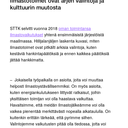
Ilmastotoimet ovat arjen valintoja ja
kulttuurin muutosta
STTK selvitti vuonna 2018
oman toimintansa
ilmastovaikutukset
yhtenä ensimmäisistä järjestöistä
maailmassa. Hiilijalanjäljen laskenta kuvasi, miten
ilmastotoimet ovat pitkälti arkisia valintoja, kuten
kestäviä hankintapäätöksiä ja ennen kaikkea päätöksiä
jättää hankkimatta.
– Jokaisella työpaikalla on asioita, joita voi muuttaa
helposti ilmastoystävällisemmiksi. On myös asioita,
kuten energiankulutukseen liittyvät ratkaisut, joihin
yksittäisen toimijan voi olla haastava vaikuttaa.
Havaitsimme, että meidän ilmastojälkeämme voi olla
vaikea pienentää merkittävästi nopealla aikataululla. On
kuitenkin erittäin tärkeää, että pyrimme siihen.
Valintojemme vaikutusten pitää olla tiedossa, jotta voi