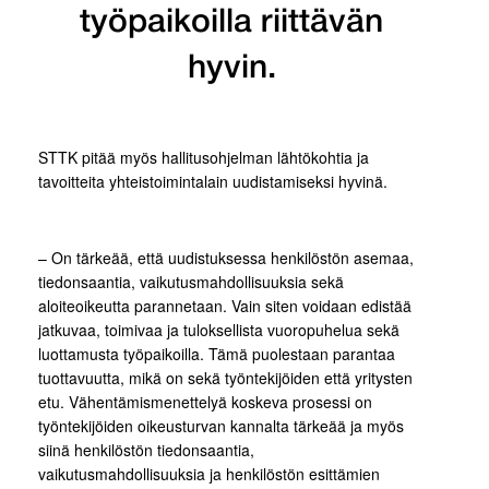
työpaikoilla riittävän
hyvin.
STTK pitää myös hallitusohjelman lähtökohtia ja
tavoitteita yhteistoimintalain uudistamiseksi hyvinä.
– On tärkeää, että uudistuksessa henkilöstön asemaa,
tiedonsaantia, vaikutusmahdollisuuksia sekä
aloiteoikeutta parannetaan. Vain siten voidaan edistää
jatkuvaa, toimivaa ja tuloksellista vuoropuhelua sekä
luottamusta työpaikoilla. Tämä puolestaan parantaa
tuottavuutta, mikä on sekä työntekijöiden että yritysten
etu. Vähentämismenettelyä koskeva prosessi on
työntekijöiden oikeusturvan kannalta tärkeää ja myös
siinä henkilöstön tiedonsaantia,
vaikutusmahdollisuuksia ja henkilöstön esittämien