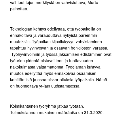
vaihtoehtojen merkitystä on vahvistettava, Murto
painottaa.
Teknologian kehitys edellyttää, että työpaikoilla on
ennakoitava ja varauduttava nykyistä paremmin
muutoksiin. Työpaikan kilpailukyvyn vahvistaminen
tapahtuu hyvinvoivan ja osaavan henkilöstön varassa.
-Työhyvinvoinnin ja työssä jaksamisen edistäminen ovat
työurien pidentämistavoitteen ja tuottavuuden
näkökulmasta välttämättömiä. Työelämän kiihtyvä
muutos edellyttää myös ennakoivaa osaamisen
kehittämistä ja osaamiskartoituksia työpaikalla. Nämä
on huomioitava yt-lain uudistamisessa.
Kolmikantainen työryhmä jatkaa työtään.
Toimeksiannon mukainen määräaika on 31.3.2020.