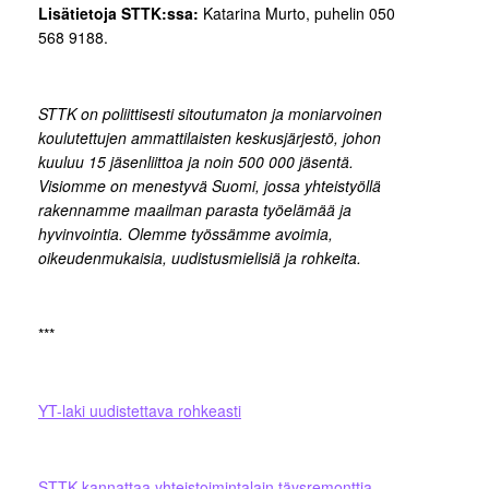
Lisätietoja STTK:ssa:
Katarina Murto, puhelin 050
568 9188.
STTK on poliittisesti sitoutumaton ja moniarvoinen
koulutettujen ammattilaisten keskusjärjestö, johon
kuuluu 15 jäsenliittoa ja noin 500 000 jäsentä.
Visiomme on menestyvä Suomi, jossa yhteistyöllä
rakennamme maailman parasta työelämää ja
hyvinvointia. Olemme työssämme avoimia,
oikeudenmukaisia, uudistusmielisiä ja rohkeita.
***
YT-laki uudistettava rohkeasti
STTK kannattaa yhteistoimintalain täysremonttia