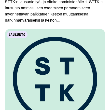
STTK:n lausunto työ- ja elinkeinoministeriölle 1. STTK:n
lausunto ammatillisen osaamisen parantamiseen
myönnettävän palkkatuen keston muuttamisesta
harkinnanvaraiseksi ja keston...
LAUSUNTO