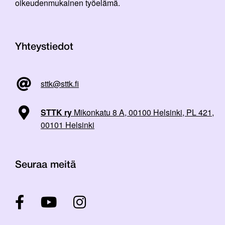
oikeudenmukainen työelämä.
Yhteystiedot
sttk@sttk.fi
STTK ry
Mikonkatu 8 A, 00100 Helsinki, PL 421,
00101 Helsinki
Seuraa meitä