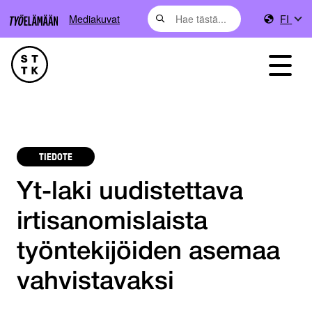
Mediakuvat
FI
TIEDOTE
Yt-laki uudistettava
irtisanomislaista
työntekijöiden asemaa
vahvistavaksi