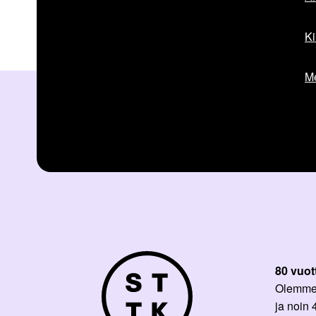
Ki
Me
80 vuot
Olemme p
ja noin