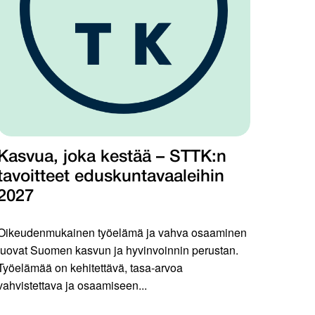
Kasvua, joka kestää – STTK:n
tavoitteet eduskuntavaaleihin
2027
Oikeudenmukainen työelämä ja vahva osaaminen
luovat Suomen kasvun ja hyvinvoinnin perustan.
Työelämää on kehitettävä, tasa-arvoa
vahvistettava ja osaamiseen...