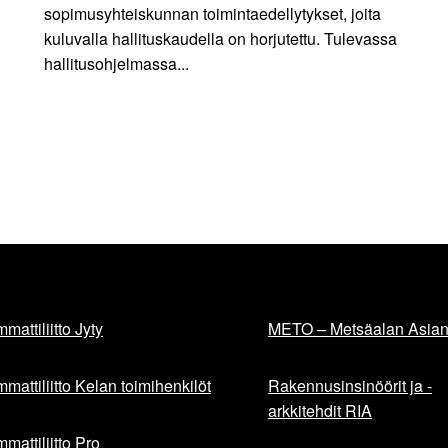
sopimusyhteiskunnan toimintaedellytykset, joita
kuluvalla hallituskaudella on horjutettu. Tulevassa
hallitusohjelmassa...
mattiliitto Jyty
METO – Metsäalan Asiant
mattiliitto Kelan toimihenkilöt
Rakennusinsinöörit ja -
arkkitehdit RIA
mattiliitto Pro