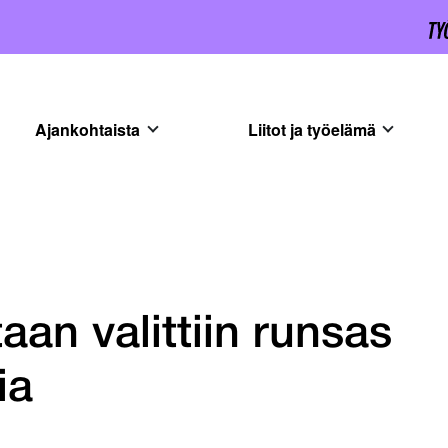
Ajankohtaista
Liitot ja työelämä
an valittiin runsas
ia