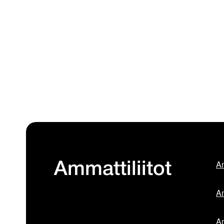
Am
Ammattiliitot
Am
Am