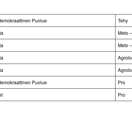
demokraattinen Puolue
Tehy
ta
Meto –
ta
Meto –
ta
Agrolog
ta
Agrolog
demokraattinen Puolue
Pro
et
Pro