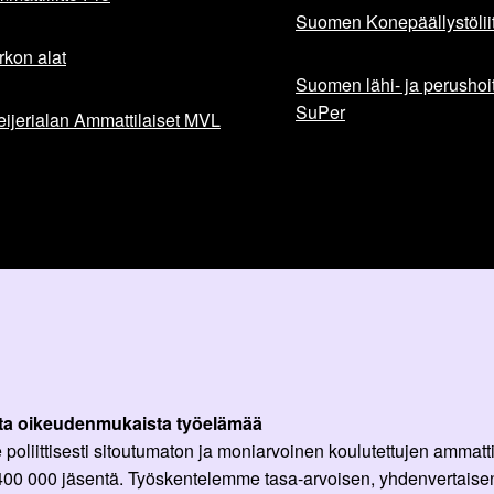
Suomen Konepäällystöliit
rkon alat
Suomen lähi- ja perushoita
SuPer
ijerialan Ammattilaiset MVL
ta oikeudenmukaista työelämää
oliittisesti sitoutumaton ja moniarvoinen koulutettujen ammattil
 400 000 jäsentä. Työskentelemme tasa-arvoisen, yhdenvertaisen