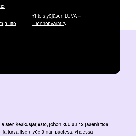
to
Yhteistyöjäsen LUVA –
jaliitto
Luonnonvarat ry
aisten keskusjärjestö, johon kuuluu 12 jäsenliittoa
 ja turvallisen työelämän puolesta yhdessä