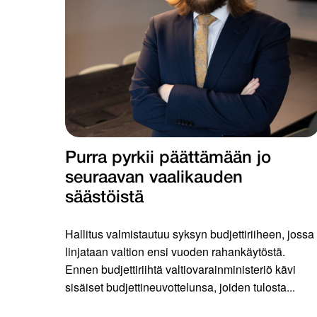
Purra pyrkii päättämään jo
seuraavan vaalikauden
säästöistä
Hallitus valmistautuu syksyn budjettiriiheen, jossa
linjataan valtion ensi vuoden rahankäytöstä.
Ennen budjettiriihtä valtiovarainministeriö kävi
sisäiset budjettineuvottelunsa, joiden tulosta...