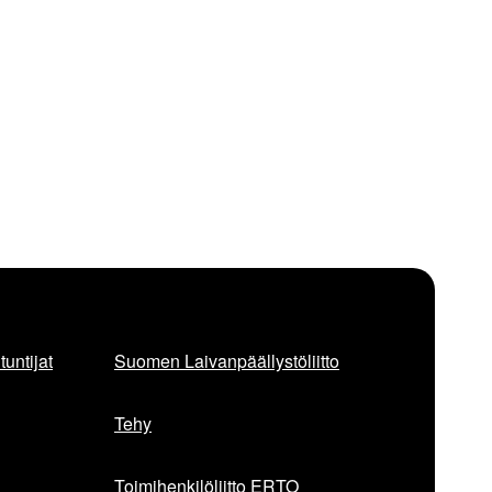
untijat
Suomen Laivanpäällystöliitto
Tehy
Toimihenkilöliitto ERTO