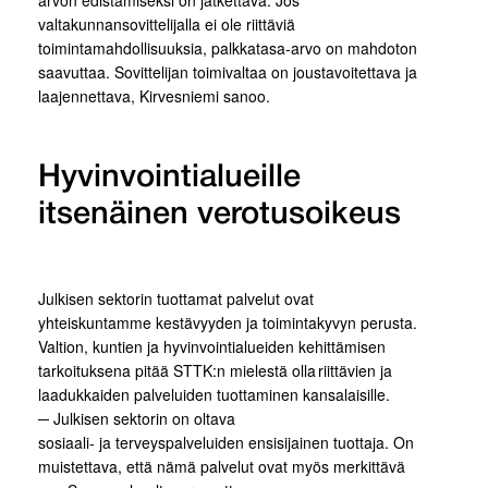
valtakunnansovittelijalla ei ole riittäviä
toimintamahdollisuuksia, palkkatasa-arvo on mahdoton
saavuttaa. Sovittelijan toimivaltaa on joustavoitettava ja
laajennettava, Kirvesniemi sanoo.
Hyvinvointialueille
itsenäinen verotusoikeus
Julkisen sektorin tuottamat palvelut ovat
yhteiskuntamme kestävyyden ja toimintakyvyn perusta.
Valtion, kuntien ja hyvinvointialueiden kehittämisen
tarkoituksena pitää STTK:n mielestä olla riittävien ja
laadukkaiden palveluiden tuottaminen kansalaisille.
─ Julkisen sektorin on oltava
sosiaali- ja terveyspalveluiden ensisijainen tuottaja. On
muistettava, että nämä palvelut ovat myös merkittävä