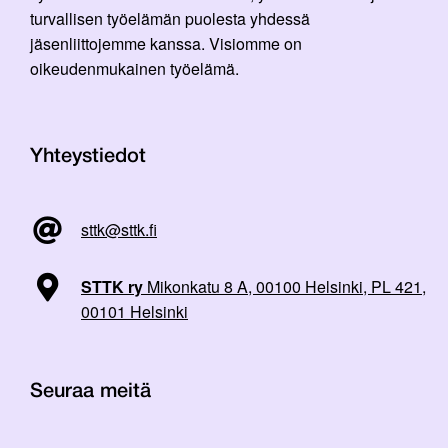
turvallisen työelämän puolesta yhdessä
jäsenliittojemme kanssa. Visiomme on
oikeudenmukainen työelämä.
Yhteystiedot
sttk@sttk.fi
STTK ry
Mikonkatu 8 A, 00100 Helsinki, PL 421,
00101 Helsinki
Seuraa meitä