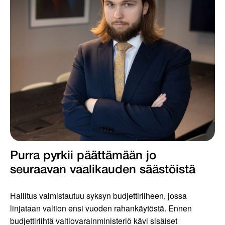
Purra pyrkii päättämään jo
seuraavan vaalikauden säästöistä
Hallitus valmistautuu syksyn budjettiriiheen, jossa
linjataan valtion ensi vuoden rahankäytöstä. Ennen
budjettiriihtä valtiovarainministeriö kävi sisäiset