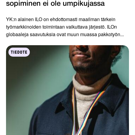
sopiminen ei ole umpikujassa
YK:n alainen ILO on ehdottomasti maailman tärkein
työmarkkinoiden toimintaan vaikuttava järjestö. ILOn
globaaleja saavutuksia ovat muun muassa pakkotyön...
TIEDOTE