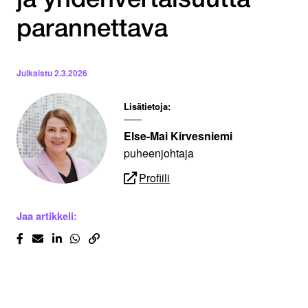
ja yhdenvertaisuutta
parannettava
Julkaistu
2.3.2026
Lisätietoja:
Else-Mai Kirvesniemi
puheenjohtaja
Profiili
Jaa artikkeli: