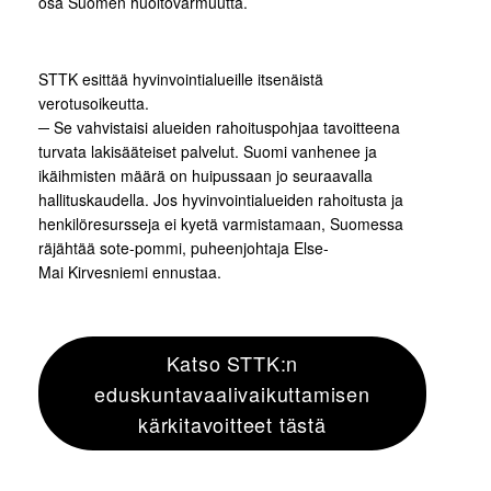
osa Suomen huoltovarmuutta.
STTK esittää hyvinvointialueille itsenäistä
verotusoikeutta.
─ Se vahvistaisi alueiden rahoituspohjaa tavoitteena
turvata lakisääteiset palvelut. Suomi vanhenee ja
ikäihmisten määrä on huipussaan jo seuraavalla
hallituskaudella. Jos hyvinvointialueiden rahoitusta ja
henkilöresursseja ei kyetä varmistamaan, Suomessa
räjähtää sote-pommi, puheenjohtaja Else-
Mai Kirvesniemi ennustaa.
Katso STTK:n
eduskuntavaalivaikuttamisen
kärkitavoitteet tästä