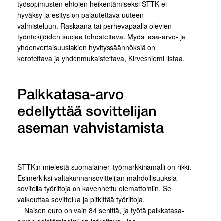
työsopimusten ehtojen heikentämiseksi STTK ei
hyväksy ja esitys on palautettava uuteen
valmisteluun. Raskaana tai perhevapaalla olevien
työntekijöiden suojaa tehostettava. Myös tasa-arvo- ja
yhdenvertaisuuslakien hyvityssäännöksiä on
korotettava ja yhdenmukaistettava, Kirvesniemi listaa.
Palkkatasa-arvo
edellyttää sovittelijan
aseman vahvistamista
STTK:n mielestä suomalainen työmarkkinamalli on rikki.
Esimerkiksi valtakunnansovittelijan mahdollisuuksia
sovitella työriitoja on kavennettu olemattomiin. Se
vaikeuttaa sovittelua ja pitkittää työriitoja.
─ Naisen euro on vain 84 senttiä, ja työtä palkkatasa-
arvon edistämiseksi on jatkettava. Jos