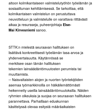
aitoon kolmikantaiseen valmistelutyöhön työelämän ja
sosiaaliturvan kehittämisessä. Se tarkoittaa, että
kolmikantaisen valmistelun on perustuttava
neuvotteluun ja valmistelulle on varattava riittävästi
aikaa ja resursseja, puheenjohtaja
Else-
Mai Kirvesniemi
sanoo.
STTK:n mielestä seuraavan hallituksen on
lisättävä konkreettisesti työelämän tasa-arvoa ja
yhdenvertaisuutta. Käytännössä se
merkitsee osan tämän hallituksen
tekemien lainsäädäntömuutosten perumista tai
muuttamista.
─ Naisvaltaisten alojen ja nuorten työntekijöiden
asemaa työmarkkinoilla on häikäilemättömästi
heikennetty useilla lainsäädäntömuutoksilla. Näiden
ryhmien oikeuksia ja suojaa on seuraavan hallituksen
parannettava. Parhaillaan eduskunnan
käsittelyssä olevaa esitystä määräaikaisten