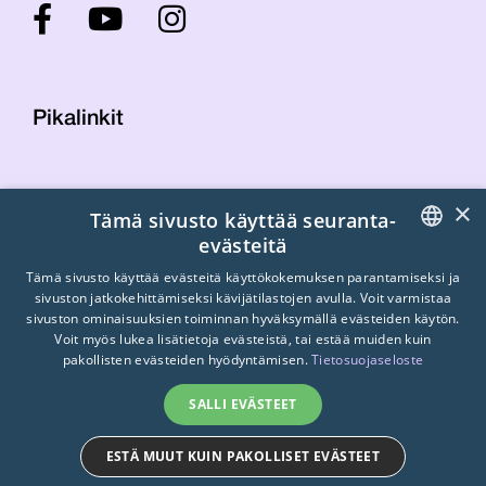
Pikalinkit
Yhteystiedot
×
Tämä sivusto käyttää seuranta-
Laskutustiedot
evästeitä
STTK:n kuvapankki
FINNISH
Tietosuojaseloste
Tämä sivusto käyttää evästeitä käyttökokemuksen parantamiseksi ja
sivuston jatkokehittämiseksi kävijätilastojen avulla. Voit varmistaa
Turvallisemman tilan periaatteet
ENGLISH
sivuston ominaisuuksien toiminnan hyväksymällä evästeiden käytön.
Voit myös lukea lisätietoja evästeistä, tai estää muiden kuin
SWEDISH
pakollisten evästeiden hyödyntämisen.
Tietosuojaseloste
SALLI EVÄSTEET
ESTÄ MUUT KUIN PAKOLLISET EVÄSTEET
© 2026
STTK.
Made with ❤ by
Avoin.Systems