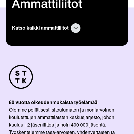
Ammattiliitot
Katso kaikki ammattiliitot
80 vuotta oikeudenmukaista työelämää
Olemme poliittisesti sitoutumaton ja moniarvoinen
koulutettujen ammattilaisten keskusjärjestö, johon
kuuluu 12 jäsenliittoa ja noin 400 000 jäsentä.
Työskentelemme tasa-arvoisen, yhdenvertaisen ja