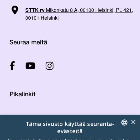
STTK ry
Mikonkatu 8 A, 00100 Helsinki, PL 421,
00101 Helsinki
Seuraa meitä
Pikalinkit
Yhteystiedot
×
Tämä sivusto käyttää seuranta-
Laskutustiedot
evästeitä
STTK:n kuvapankki
FINNISH