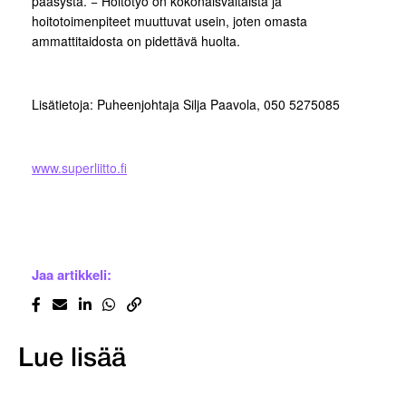
pääsystä. − Hoitotyö on kokonaisvaltaista ja
hoitotoimenpiteet muuttuvat usein, joten omasta
ammattitaidosta on pidettävä huolta.
Lisätietoja: Puheenjohtaja Silja Paavola, 050 5275085
www.superliitto.fi
Jaa artikkeli:
Lue lisää