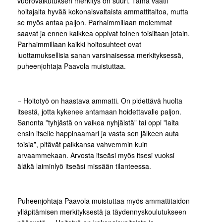
vuorovaikutuksen merkitys on suuri. Tämä vaatii
hoitajalta hyvää kokonaisvaltaista ammattitaitoa, mutta
se myös antaa paljon. Parhaimmillaan molemmat
saavat ja ennen kaikkea oppivat toinen toisiltaan jotain.
Parhaimmillaan kaikki hoitosuhteet ovat
luottamuksellisia sanan varsinaisessa merkityksessä,
puheenjohtaja Paavola muistuttaa.
− Hoitotyö on haastava ammatti. On pidettävä huolta
itsestä, jotta kykenee antamaan hoidettavalle paljon.
Sanonta ”tyhjästä on vaikea nyhjäistä” tai oppi ”laita
ensin itselle happinaamari ja vasta sen jälkeen auta
toisia”, pitävät paikkansa vahvemmin kuin
arvaammekaan. Arvosta itseäsi myös itsesi vuoksi
äläkä laiminlyö itseäsi missään tilanteessa.
Puheenjohtaja Paavola muistuttaa myös ammattitaidon
ylläpitämisen merkityksestä ja täydennyskoulutukseen