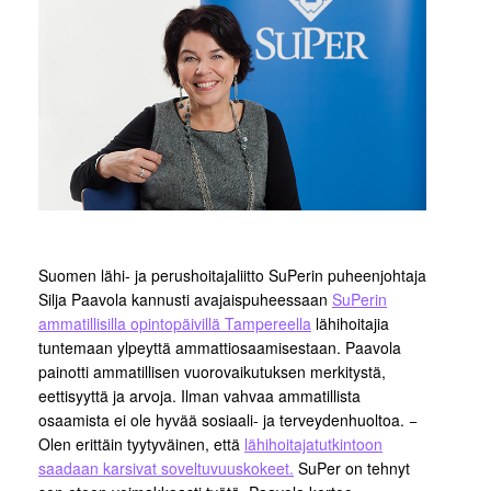
Suomen lähi- ja perushoitajaliitto SuPerin puheenjohtaja
Silja Paavola kannusti avajaispuheessaan
SuPerin
ammatillisilla opintopäivillä Tampereella
lähihoitajia
tuntemaan ylpeyttä ammattiosaamisestaan. Paavola
painotti ammatillisen vuorovaikutuksen merkitystä,
eettisyyttä ja arvoja. Ilman vahvaa ammatillista
osaamista ei ole hyvää sosiaali- ja terveydenhuoltoa. −
Olen erittäin tyytyväinen, että
lähihoitajatutkintoon
saadaan karsivat soveltuvuuskokeet.
SuPer on tehnyt