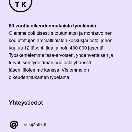
80 vuotta oikeudenmukaista työelämää
Olemme poliittisesti sitoutumaton ja moniarvoinen
koulutettujen ammattilaisten keskusjärjestö, johon
kuuluu 12 jäsenliittoa ja noin 400 000 jäsentä.
Työskentelemme tasa-arvoisen, yhdenvertaisen ja
turvallisen työelämän puolesta yhdessä
jäsenliittojemme kanssa. Visiomme on
oikeudenmukainen työelämä.
Yhteystiedot
sttk@sttk.fi