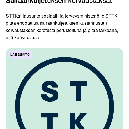
Sairaankuljetuksen korvaustaksat
STTK:n lausunto sosiaali- ja terveysministeriölle STTK
pitää ehdotettua sairaankuljetuksen kustannusten
korvaustaksan korotusta perusteltuna ja pitää tärkeänä,
että korvaustaso...
LAUSUNTO