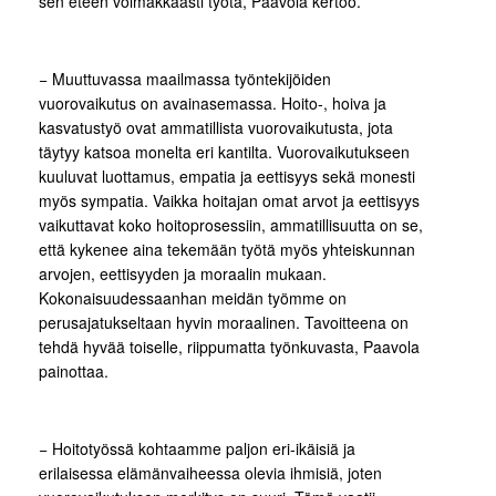
sen eteen voimakkaasti työtä, Paavola kertoo.
− Muuttuvassa maailmassa työntekijöiden
vuorovaikutus on avainasemassa. Hoito-, hoiva ja
kasvatustyö ovat ammatillista vuorovaikutusta, jota
täytyy katsoa monelta eri kantilta. Vuorovaikutukseen
kuuluvat luottamus, empatia ja eettisyys sekä monesti
myös sympatia. Vaikka hoitajan omat arvot ja eettisyys
vaikuttavat koko hoitoprosessiin, ammatillisuutta on se,
että kykenee aina tekemään työtä myös yhteiskunnan
arvojen, eettisyyden ja moraalin mukaan.
Kokonaisuudessaanhan meidän työmme on
perusajatukseltaan hyvin moraalinen. Tavoitteena on
tehdä hyvää toiselle, riippumatta työnkuvasta, Paavola
painottaa.
− Hoitotyössä kohtaamme paljon eri-ikäisiä ja
erilaisessa elämänvaiheessa olevia ihmisiä, joten