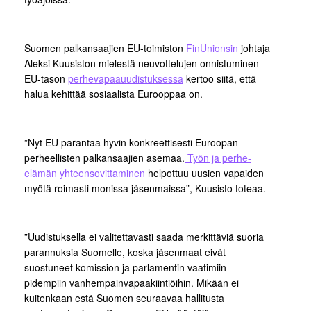
Suomen palkansaajien EU-toimiston
FinUnionsin
johtaja
Aleksi Kuusiston mielestä neuvottelujen onnistuminen
EU-tason
perhevapaauudistuksessa
kertoo siitä, että
halua kehittää sosiaalista Eurooppaa on.
”Nyt EU parantaa hyvin konkreettisesti Euroopan
perheellisten palkansaajien asemaa.
Työn ja perhe-
elämän yhteensovittaminen
helpottuu uusien vapaiden
myötä roimasti monissa jäsenmaissa”, Kuusisto toteaa.
”Uudistuksella ei valitettavasti saada merkittäviä suoria
parannuksia Suomelle, koska jäsenmaat eivät
suostuneet komission ja parlamentin vaatimiin
pidempiin vanhempainvapaakiintiöihin. Mikään ei
kuitenkaan estä Suomen seuraavaa hallitusta