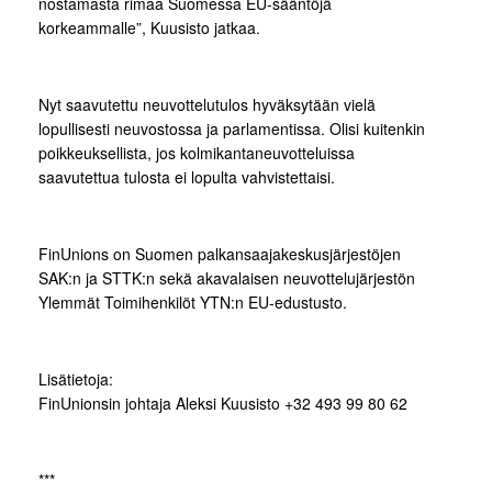
nostamasta rimaa Suomessa EU-sääntöjä
korkeammalle”, Kuusisto jatkaa.
Nyt saavutettu neuvottelutulos hyväksytään vielä
lopullisesti neuvostossa ja parlamentissa. Olisi kuitenkin
poikkeuksellista, jos kolmikantaneuvotteluissa
saavutettua tulosta ei lopulta vahvistettaisi.
FinUnions on Suomen palkansaajakeskusjärjestöjen
SAK:n ja STTK:n sekä akavalaisen neuvottelujärjestön
Ylemmät Toimihenkilöt YTN:n EU-edustusto.
Lisätietoja:
FinUnionsin johtaja Aleksi Kuusisto +32 493 99 80 62
***