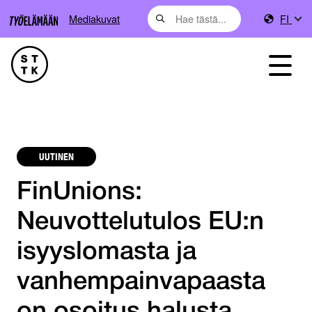
Mediakuvat
FI
UUTINEN
FinUnions:
Neuvottelutulos EU:n
isyyslomasta ja
vanhempainvapaasta