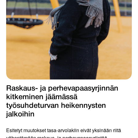
Raskaus- ja perhevapaasyrjinnän
kitkeminen jäämässä
työsuhdeturvan heikennysten
jalkoihin
Esitetyt muutokset tasa-arvolakiin eivät yksinään riitä
vähentämään raskaus- ja perhevapaasyrjintää.