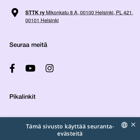
STTK ry
Mikonkatu 8 A, 00100 Helsinki, PL 421,
00101 Helsinki
Seuraa meitä
Pikalinkit
Yhteystiedot
×
Tämä sivusto käyttää seuranta-
Laskutustiedot
evästeitä
STTK:n kuvapankki