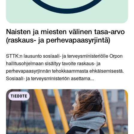
Naisten ja miesten välinen tasa-arvo
(raskaus- ja perhevapaasyrjintä)
STTK:n lausunto sosiaali- ja terveysministeriölle Orpon
hallitusohjelmaan sisältyy tavoite raskaus- ja
perhevapaasyrjinnän tehokkaammasta ehkäisemisestä.
Sosiaali- ja terveysministeriön asettama...
TIEDOTE