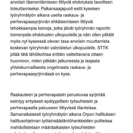
arvolain täsmentämiseen liittyviä ehdotuksia tavoitteen
toteuttamiseksi. Palkansaajapuoli esitti kyseisen
työryhmätyön aikana useita raskaus- ja
perhevapaasyrjinnän ehkäisemiseen liittyviä
tehokkaampia keinoja, jotka jäivät työryhmän raportin
toimenpide-ehdotusten ulkopuolelle ja näin ollen pitkälti
myös nyt kyseessä olevan tasa-arvolain muuttamista
koskevan työryhmän valmistelun ulkopuolelle. STTK
pitää tätä lähtökohtaa erittäin valitettavana ottaen
huomioon, miten pitkään jatkuneesta ja laajasta
yhteiskunnallisesta ongelmasta raskaus- ja
perhevapaasyrjinnässä on kyse.
Raskauteen ja perhevapaisiin perustuvaa syrjintää
esiintyy erityisesti epätyypillisiin työsuhteisiin ja
perhevapaalta paluuseen liittyvissä tilanteissa.
Samanaikaisesti työryhmätyön aikana Orpon hallituksen
hallitusohjelman työlainsäädäntöhankkeiden puitteissa
mahdollistetaan määräaikaisten työsuhteiden