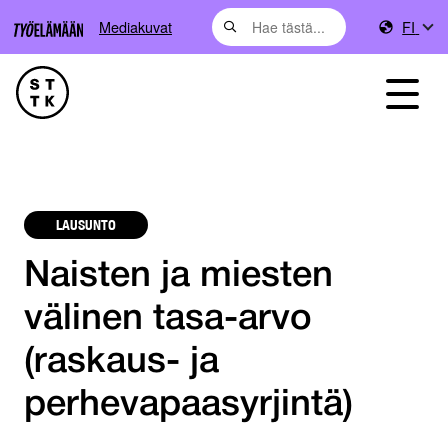
Mediakuvat
FI
LAUSUNTO
Naisten ja miesten
välinen tasa-arvo
(raskaus- ja
perhevapaasyrjintä)