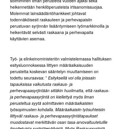
solmiminen ilman perustetta vuoden ajaksi sekä
heikennetään henkilöperusteista irtisanomissuojaa.
Molemmat lainsäädäntöhankkeet johtavat
todennäköisesti raskauteen ja perhevapaisiin
perustuvan syrjinnän lisääntymiseen työmarkkinoilla ja
heikentävät selvästi raskaana ja perhevapaita
käyttävien asemaa.
Työ- ja elinkeinoministeriön valmistelemassa hallituksen
esitysluonnoksessa liittyen määräaikaisuuden
perustetta koskevan sääntelyn muuttamiseen on
todettu seuraavaa: ”
Esityksellä voi olla joissain
tapauksissa vaikutusta raskaus- ja
perhevapaasyrjintään siitäkin huolimatta, että raskaus-
ja perhevapaasyrjintä on kiellettyä myös ilman
perusteltua syytä solmittavien määräaikaisten
työsopimusten kohdalla. Määräaikaisiin työsuhteisiin
liittyvät raskaus- ja perhevapaasyrjintätapaukset
muodostavat merkittävän osan tasa-arvovaltuutetuille
ilmoitetuista syrjintäepäilyistä. Myös Raskaussyrjintä