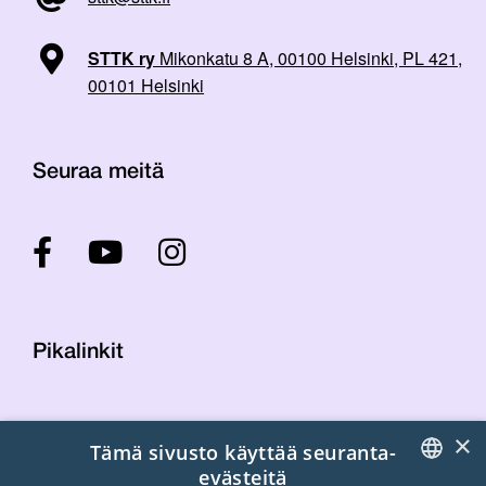
STTK ry
Mikonkatu 8 A, 00100 Helsinki, PL 421,
00101 Helsinki
Seuraa meitä
Pikalinkit
Yhteystiedot
×
Tämä sivusto käyttää seuranta-
Laskutustiedot
evästeitä
STTK:n kuvapankki