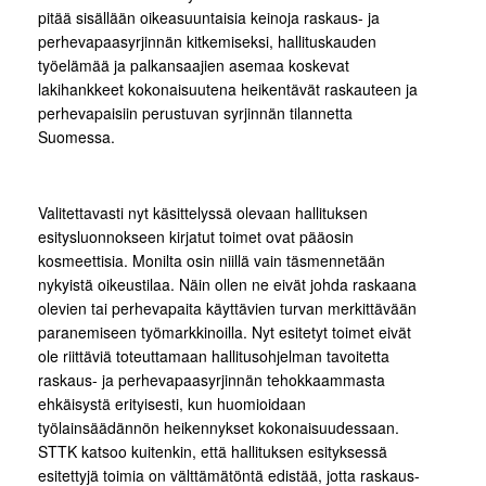
pitää sisällään oikeasuuntaisia keinoja raskaus- ja
perhevapaasyrjinnän kitkemiseksi, hallituskauden
työelämää ja palkansaajien asemaa koskevat
lakihankkeet kokonaisuutena heikentävät raskauteen ja
perhevapaisiin perustuvan syrjinnän tilannetta
Suomessa.
Valitettavasti nyt käsittelyssä olevaan hallituksen
esitysluonnokseen kirjatut toimet ovat pääosin
kosmeettisia. Monilta osin niillä vain täsmennetään
nykyistä oikeustilaa. Näin ollen ne eivät johda raskaana
olevien tai perhevapaita käyttävien turvan merkittävään
paranemiseen työmarkkinoilla. Nyt esitetyt toimet eivät
ole riittäviä toteuttamaan hallitusohjelman tavoitetta
raskaus- ja perhevapaasyrjinnän tehokkaammasta
ehkäisystä erityisesti, kun huomioidaan
työlainsäädännön heikennykset kokonaisuudessaan.
STTK katsoo kuitenkin, että hallituksen esityksessä
esitettyjä toimia on välttämätöntä edistää, jotta raskaus-