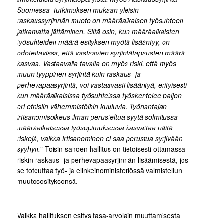
Suomessa -tutkimuksen mukaan yleisin
raskaussyrjinnän muoto on määräaikaisen työsuhteen
jatkamatta jättäminen. Siltä osin, kun määräaikaisten
työsuhteiden määrä esityksen myötä lisääntyy, on
odotettavissa, että vastaavien syrjintätapausten määrä
kasvaa. Vastaavalla tavalla on myös riski, että myös
muun tyyppinen syrjintä kuin raskaus- ja
perhevapaasyrjintä, voi vastaavasti lisääntyä, erityisesti
kun määräaikaisissa työsuhteissa työskentelee paljon
eri etnisiin vähemmistöihin kuuluvia. Työnantajan
irtisanomisoikeus ilman perusteltua syytä solmitussa
määräaikaisessa työsopimuksessa kasvattaa näitä
riskejä, vaikka irtisanominen ei saa perustua syrjivään
syyhyn.
” Toisin sanoen hallitus on tietoisesti ottamassa
riskin raskaus- ja perhevapaasyrjinnän lisäämisestä, jos
se toteuttaa työ- ja elinkeinoministeriössä valmistellun
muutosesityksensä.
Vaikka hallituksen esitys tasa-arvolain muuttamisesta