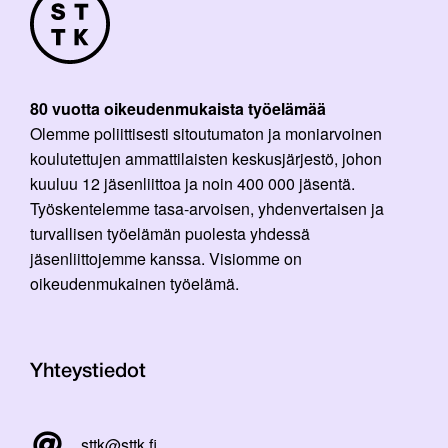
80 vuotta oikeudenmukaista työelämää
Olemme poliittisesti sitoutumaton ja moniarvoinen
koulutettujen ammattilaisten keskusjärjestö, johon
kuuluu 12 jäsenliittoa ja noin 400 000 jäsentä.
Työskentelemme tasa-arvoisen, yhdenvertaisen ja
turvallisen työelämän puolesta yhdessä
jäsenliittojemme kanssa. Visiomme on
oikeudenmukainen työelämä.
Yhteystiedot
sttk@sttk.fi