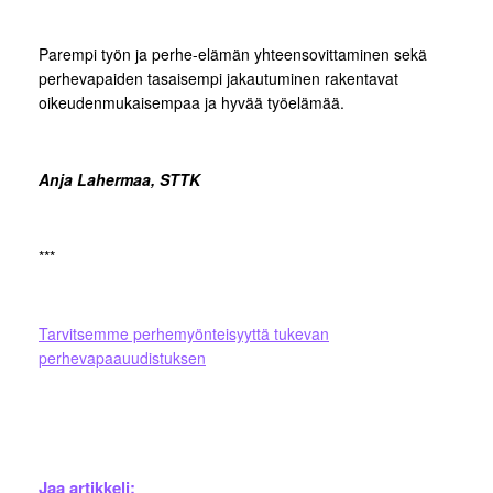
Parempi työn ja perhe-elämän yhteensovittaminen sekä
perhevapaiden tasaisempi jakautuminen rakentavat
oikeudenmukaisempaa ja hyvää työelämää.
Anja Lahermaa, STTK
***
Tarvitsemme perhemyönteisyyttä tukevan
perhevapaauudistuksen
Jaa artikkeli: