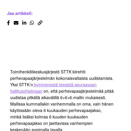
Jaa artikkeli:
Toimihenkilökeskusjärjestö STTK kiirehtii
perhevapaajärjestelmän kokonaisvaltaista uudistamista.
Yksi STTK:n
kymmenestä teesistä seuraavaan
hallitusohjelmaan
on, että perhevapaajärjestelmää pitää
uudistaa pitkällä aikavälillä 6+6+6-mallin mukaisesti.
Mallissa kummallakin vanhemmalla on oma, vain hänen
käytössään oleva 6 kuukauden perhevapaajakso,
minkä lisäksi kolmas 6 kuuden kuukauden
perhevapaajakso on jaettavissa vanhempien
keskenään sopimalla tavalla.