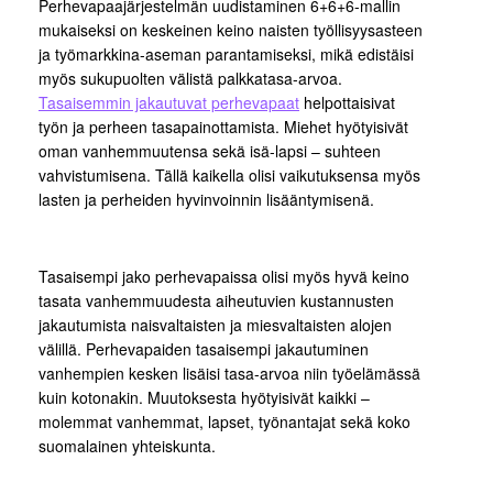
Perhevapaajärjestelmän uudistaminen 6+6+6-mallin
mukaiseksi on keskeinen keino naisten työllisyysasteen
ja työmarkkina-aseman parantamiseksi, mikä edistäisi
myös sukupuolten välistä palkkatasa-arvoa.
Tasaisemmin jakautuvat perhevapaat
helpottaisivat
työn ja perheen tasapainottamista. Miehet hyötyisivät
oman vanhemmuutensa sekä isä-lapsi – suhteen
vahvistumisena. Tällä kaikella olisi vaikutuksensa myös
lasten ja perheiden hyvinvoinnin lisääntymisenä.
Tasaisempi jako perhevapaissa olisi myös hyvä keino
tasata vanhemmuudesta aiheutuvien kustannusten
jakautumista naisvaltaisten ja miesvaltaisten alojen
välillä. Perhevapaiden tasaisempi jakautuminen
vanhempien kesken lisäisi tasa-arvoa niin työelämässä
kuin kotonakin. Muutoksesta hyötyisivät kaikki –
molemmat vanhemmat, lapset, työnantajat sekä koko
suomalainen yhteiskunta.