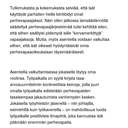
Tutkimuksista ja kokemuksista selviää, että isät
käyttävät parhaiten heille kiintiöidyt omat
perhevapaajaksot. Näin ollen jatkossa lainsäädännöllä
säädeltyä perhevapaajärjestelmää tulisi kehittää siten,
että siihen sisältyisi pidempiä isille ”korvamerkittyjä”
vapaajaksoja. Mutta, myös asenteilla voidaan vaikuttaa
siihen, että isät oikeasti hyödyntäisivät omia
perhevapaaoikeuksiaan täysimääräisesti.
Asenteilla vaikuttamisessa jokaiselle löytyy oma
roolinsa. Työpaikalla on syytä kirjata tasa-
arvosuunnitelmiin konkreettisia keinoja, joilla juuri
omalla työpaikalla edistetään perhevapaiden
tasaisempaa jakautumista vanhempien kesken.
Jokaisella työyhteisön jäsenellä – niin johtajilla,
esimiehillä kuin työkavereilla – on mahdollisuus luoda
työpaikalle positiivista ilmapiiriä, joka kannustaa isiä
pitämään enemmän perhevapaita.