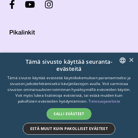
Pikalinkit
Yhteystiedot
×
Tämä sivusto käyttää seuranta-
Laskutustiedot
evästeitä
STTK:n kuvapankki
FINNISH
Tietosuojaseloste
Tämä sivusto käyttää evästeitä käyttökokemuksen parantamiseksi ja
sivuston jatkokehittämiseksi kävijätilastojen avulla. Voit varmistaa
Turvallisemman tilan periaatteet
ENGLISH
sivuston ominaisuuksien toiminnan hyväksymällä evästeiden käytön.
Voit myös lukea lisätietoja evästeistä, tai estää muiden kuin
SWEDISH
pakollisten evästeiden hyödyntämisen.
Tietosuojaseloste
SALLI EVÄSTEET
ESTÄ MUUT KUIN PAKOLLISET EVÄSTEET
© 2026
STTK.
Made with ❤ by
Avoin.Systems