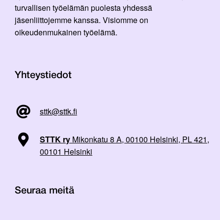
turvallisen työelämän puolesta yhdessä
jäsenliittojemme kanssa. Visiomme on
oikeudenmukainen työelämä.
Yhteystiedot
sttk@sttk.fi
STTK ry
Mikonkatu 8 A, 00100 Helsinki, PL 421,
00101 Helsinki
Seuraa meitä