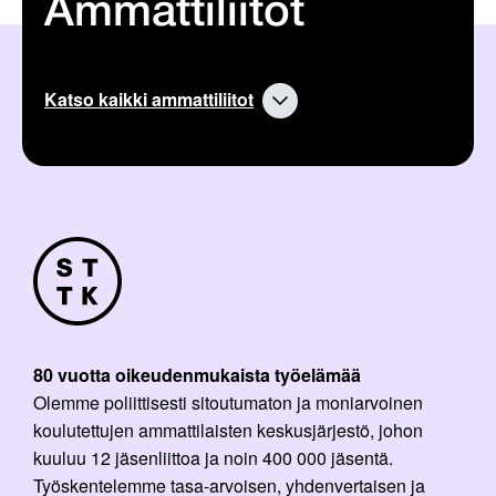
Ammattiliitot
Katso kaikki ammattiliitot
80 vuotta oikeudenmukaista työelämää
Olemme poliittisesti sitoutumaton ja moniarvoinen
koulutettujen ammattilaisten keskusjärjestö, johon
kuuluu 12 jäsenliittoa ja noin 400 000 jäsentä.
Työskentelemme tasa-arvoisen, yhdenvertaisen ja