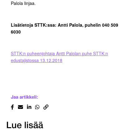
Palola linjaa.
Lisätietoja STTK:ssa: Antti Palola, puhelin 040 509
6030
STTK:n puheenjohtaja Antti Palolan puhe STTK:n
edustajistossa 13.12.2018
Jaa artikkeli:
Lue lisää