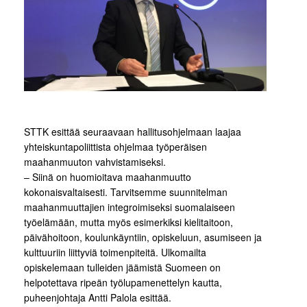
STTK esittää seuraavaan hallitusohjelmaan laajaa
yhteiskuntapoliittista ohjelmaa työperäisen
maahanmuuton vahvistamiseksi.
– Siinä on huomioitava maahanmuutto
kokonaisvaltaisesti. Tarvitsemme suunnitelman
maahanmuuttajien integroimiseksi suomalaiseen
työelämään, mutta myös esimerkiksi kielitaitoon,
päivähoitoon, koulunkäyntiin, opiskeluun, asumiseen ja
kulttuuriin liittyviä toimenpiteitä. Ulkomailta
opiskelemaan tulleiden jäämistä Suomeen on
helpotettava ripeän työlupamenettelyn kautta,
puheenjohtaja Antti Palola esittää.