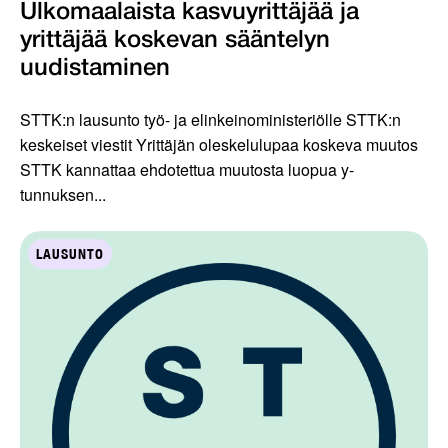
Ulkomaalaista kasvuyrittäjää ja
yrittäjää koskevan sääntelyn
uudistaminen
STTK:n lausunto työ- ja elinkeinoministeriölle STTK:n
keskeiset viestit Yrittäjän oleskelulupaa koskeva muutos
STTK kannattaa ehdotettua muutosta luopua y-
tunnuksen...
LAUSUNTO