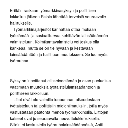
Erittäin raskaan työmarkkinasyksyn ja poliittisen
lakkoilun jälkeen Palola lähettää terveisiä seuraavalle
hallitukselle.
– Työmarkkinajärjestöt kannattaa ottaa mukaan
työelämää- ja sosiaaliturvaa kehittävän lainsäädännön
valmisteluun. Kolmikantavalmistelu voi joskus olla
kankeaa, mutta se on tie hyvään ja kestävään
lainsäädäntöön ja hallittuun muutokseen. Se luo myös
työrauhaa.
Syksy on innoittanut elinkeinoelämän ja osan puolueista
vaatimaan muutoksia työtaistelulainsäädäntöön ja
poliittiseen lakkoiluun.
– Liitot eivät ole valmiita luopumaan oikeudestaan
työtaisteluun tai poliittisiin mielenilmauksiin, joilla myös
vastustetaan päätöntä menoa työmarkkinoilla. Liittojen
katseet ovat jo seuraavalla neuvottelukierroksella.
Silloin ei keskustella työrauhalainsäädännöstä, Antti