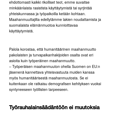
ehdottomasti kaikki rikolliset teot, emme suvaitse
minkäänlaista rasistista käyttäytymistä tai syrjintää
yhteiskunnassa ja työpaikoilla ketään kohtaan.
Maahanmuuttajilta edellytämme lakien noudattamista ja
suomalaista elämänmuotoa kunnioittavaa
käyttäytymistä.
Palola korostaa, että humanitäärinen maahanmuutto
pakolaisten ja turvapaikanhakijoiden osalta ovat eri
asioita kuin työperäinen maahanmuutto.
– Työperäisen maahanmuuton ohella Suomen on EU:n
jäsenenä kannettava yhteisvastuuta muiden kanssa
myös humanitäärisestä maahanmuutosta. Se ei
kuitenkaan ole ratkaisu demografisen kehityksen vuoksi
syntyneeseen työllisten tarpeeseen.
Työrauhalainsäädäntöön ei muutoksia