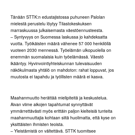
Tänään STTK:n edustajistossa puhuneen Palolan
mielestä perustelu löytyy Tilastokeskuksen
marraskuussa julkaisemasta väestöennusteesta.
– Syntyvyys on Suomessa laskussa jo kahdeksatta
vuotta. Työikäisten määrä vähenee 57 000 henkilöllä
vuoteen 2030 mennessä. Työelämän ulkopuolella on
enemmän suomalaisia kuin työelämässä. Väestö
ikääntyy. Hyvinvointiyhteiskunnan tulevaisuuden
näkökulmasta yhtälö on mahdoton: rahat loppuvat, jos
muutosta ei tapahdu ja työllisten määrä ei kasva.
Maahanmuutto herättää mielipiteitä ja keskustelua.
Aivan viime aikojen tapahtumat synnyttävät
ymmärrettävästi myös erittäin paljon kielteisiä tunteita
maahanmuuttajia kohtaan siitä huolimatta, että kyse on
yksittäisten ihmisten teoista.
– Yleistämistä on vältettävä. STTK tuomitsee