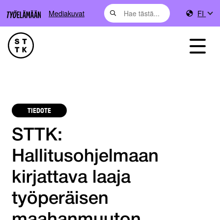
Mediakuvat
FI
TIEDOTE
STTK:
Hallitusohjelmaan
kirjattava laaja
työperäisen