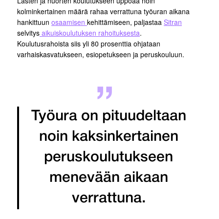
Lasten ja nuorten koulutukseen uppoaa noin
kolminkertainen määrä rahaa verrattuna työuran aikana
hankittuun
osaamisen
kehittämiseen, paljastaa
Sitran
selvitys
aikuiskoulutuksen rahoituksesta
.
Koulutusrahoista siis yli 80 prosenttia ohjataan
varhaiskasvatukseen, esiopetukseen ja peruskouluun.
Työura on pituudeltaan
noin kaksinkertainen
peruskoulutukseen
menevään aikaan
verrattuna.