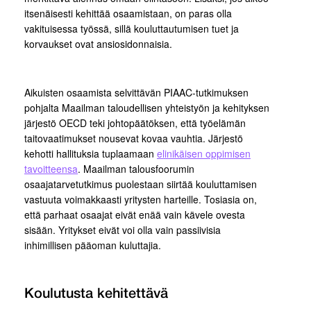
itsenäisesti kehittää osaamistaan, on paras olla
vakituisessa työssä, sillä kouluttautumisen tuet ja
korvaukset ovat ansiosidonnaisia.
Aikuisten osaamista selvittävän PIAAC-tutkimuksen
pohjalta Maailman taloudellisen yhteistyön ja kehityksen
järjestö OECD teki johtopäätöksen, että työelämän
taitovaatimukset nousevat kovaa vauhtia. Järjestö
kehotti hallituksia tuplaamaan
elinikäisen oppimisen
tavoitteensa
. Maailman talousfoorumin
osaajatarvetutkimus puolestaan siirtää kouluttamisen
vastuuta voimakkaasti yritysten harteille. Tosiasia on,
että parhaat osaajat eivät enää vain kävele ovesta
sisään. Yritykset eivät voi olla vain passiivisia
inhimillisen pääoman kuluttajia.
Koulutusta kehitettävä