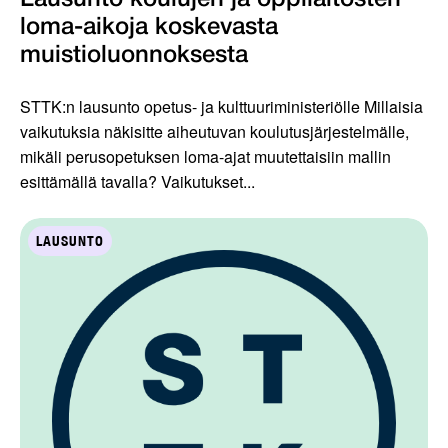
Lausunto koulujen ja oppilaitosten
loma-aikoja koskevasta
muistioluonnoksesta
STTK:n lausunto opetus- ja kulttuuriministeriölle Millaisia
vaikutuksia näkisitte aiheutuvan koulutusjärjestelmälle,
mikäli perusopetuksen loma-ajat muutettaisiin mallin
esittämällä tavalla? Vaikutukset...
LAUSUNTO