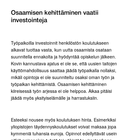
Osaamisen kehittäminen vaatii
investointeja
Työpaikoilla investoinnit henkilöstön koulutukseen
alkavat tuottaa vasta, kun uutta osaamista osataan
suunnitella ennakolta ja hyödyntää opiskelun jälkeen.
Kovin kannustava ajatus ei ole se, että uusien taitojen
käyttömahdollisuus saattaa jäädä työpaikalla nollaksi,
mikäli opintoja ei ole suunniteltu osaksi oman työn ja
työpaikan kehittämistä. Osaamisen kehittäminen
kiireisessä työn arjessa ei ole helppoa. Aikaa pitäisi
jäädä myös yksityiselämälle ja harrastuksiin.
Esteeksi nousee myös koulutuksen hinta. Esimerkiksi
yliopistojen täydennyskoulutukset voivat maksaa jopa
kymmeniä tuhansia euroja. Opinnot edellyttävät usein