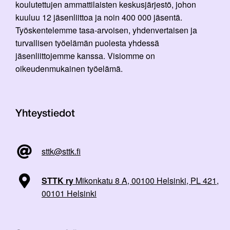
koulutettujen ammattilaisten keskusjärjestö, johon
kuuluu 12 jäsenliittoa ja noin 400 000 jäsentä.
Työskentelemme tasa-arvoisen, yhdenvertaisen ja
turvallisen työelämän puolesta yhdessä
jäsenliittojemme kanssa. Visiomme on
oikeudenmukainen työelämä.
Yhteystiedot
sttk@sttk.fi
STTK ry
Mikonkatu 8 A, 00100 Helsinki, PL 421,
00101 Helsinki