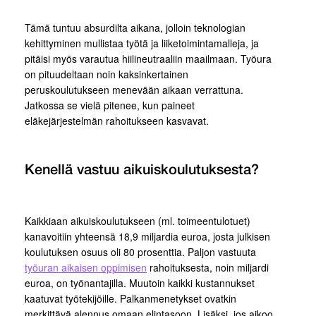
Tämä tuntuu absurdilta aikana, jolloin teknologian
kehittyminen mullistaa työtä ja liiketoimintamalleja, ja
pitäisi myös varautua hiilineutraaliin maailmaan. Työura
on pituudeltaan noin kaksinkertainen
peruskoulutukseen menevään aikaan verrattuna.
Jatkossa se vielä pitenee, kun paineet
eläkejärjestelmän rahoitukseen kasvavat.
Kenellä vastuu aikuiskoulutuksesta?
Kaikkiaan aikuiskoulutukseen (ml. toimeentulotuet)
kanavoitiin yhteensä 18,9 miljardia euroa, josta julkisen
koulutuksen osuus oli 80 prosenttia. Paljon vastuuta
työuran aikaisen oppimisen
rahoituksesta, noin miljardi
euroa, on työnantajilla. Muutoin kaikki kustannukset
kaatuvat työtekijöille. Palkanmenetykset ovatkin
merkittävä alennus omaan elintasoon. Lisäksi, jos aikoo