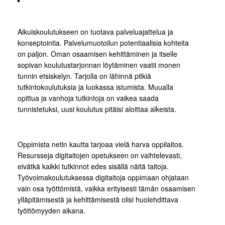
Aikuiskoulutukseen on tuotava palveluajattelua ja
konseptointia. Palvelumuotoilun potentiaalisia kohteita
on paljon. Oman osaamisen kehittäminen ja itselle
sopivan koulutustarjonnan löytäminen vaatii monen
tunnin etsiskelyn. Tarjolla on lähinnä pitkiä
tutkintokoulutuksia ja luokassa istumista. Muualla
opittua ja vanhoja tutkintoja on vaikea saada
tunnistetuksi, uusi koulutus pitäisi aloittaa alkeista.
Oppimista netin kautta tarjoaa vielä harva oppilaitos.
Resursseja digitaitojen opetukseen on vaihtelevasti,
eivätkä kaikki tutkinnot edes sisällä näitä taitoja.
Työvoimakoulutuksessa digitaitoja oppimaan ohjataan
vain osa työttömistä, vaikka erityisesti tämän osaamisen
ylläpitämisestä ja kehittämisestä olisi huolehdittava
työttömyyden aikana.