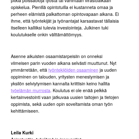
pitkiä poissaoloja työstä tai vähintään virastoaikaan
opiskelua. Pienillä opintotuilla ei kustanneta omaa ja
perheen elämistä palkattoman opintovapaan aikana. Ei
ihme, että työntekijät ja työnantajat karsastavat tällaisia
itselleen kalliiksi tulevia investointeja. Julkinen tuki
koulutukselle onkin välttämättömyys.
Asenne aikuisten osaamistarpeisiin on onneksi
viimeisen parin vuoden aikana selvästi muuttunut. Nyt
ymmärretään, että
työntekijöiden osaaminen
ja uuden
oppiminen on talouden, yritysten menestymisen ja
yksilön selviytymisen kannalta kriittisin keino hallita
työelämän murrosta
. Koulutus ei ole enää pelkkä
kertainvestointi vaan jatkuvaa uusien taitojen ja tietojen
oppimista, sekä uuden opin soveltamista oman työn
kehittämiseen.
Leila Kurki