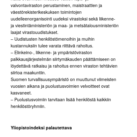
valvontaviraston perustaminen, maistraattien ja
väestörekisterikeskuksen toimintojen
uudelleenorganisointi uudeksi virastoksi sekä liikenne-
ja viestintäministeriön ja maa- ja metsätalousministeriön
laajat virastouudistukset.
– Uudistusten henkilöstömenoihin ja muihin
kustannuksiin tulee varata riittävä rahoitus.
– Elinkeino-, liikenne- ja ympäristöviraston
palkkausjärjestelmän siirtymäkauden päättämiseen on
löydettävä ratkaisu ja rahoitus ennen viraston tehtävien
siirtoa maakuntiin.
Suomen turvallisuusympäristö on muuttunut viimeisten
vuosien aikana ja puolustusvoimien velvoitteet ovat
kasvaneet.
– Puolustusvoimiin tarvitaan lisää henkilöstä kaikkiin
henkilöstöryhmiin.
Yliopistoindeksi palautettava