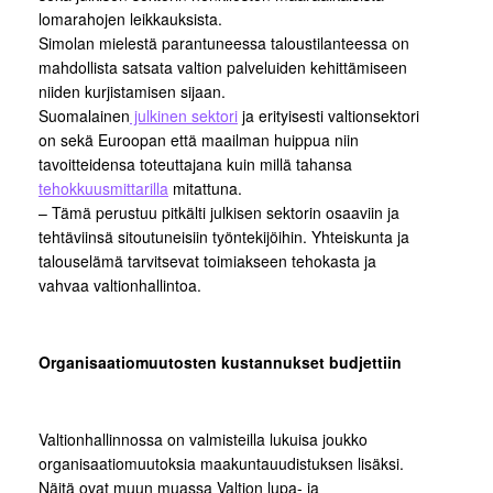
lomarahojen leikkauksista.
Simolan mielestä parantuneessa taloustilanteessa on
mahdollista satsata valtion palveluiden kehittämiseen
niiden kurjistamisen sijaan.
Suomalainen
julkinen sektori
ja erityisesti valtionsektori
on sekä Euroopan että maailman huippua niin
tavoitteidensa toteuttajana kuin millä tahansa
tehokkuusmittarilla
mitattuna.
– Tämä perustuu pitkälti julkisen sektorin osaaviin ja
tehtäviinsä sitoutuneisiin työntekijöihin. Yhteiskunta ja
talouselämä tarvitsevat toimiakseen tehokasta ja
vahvaa valtionhallintoa.
Organisaatiomuutosten kustannukset budjettiin
Valtionhallinnossa on valmisteilla lukuisa joukko
organisaatiomuutoksia maakuntauudistuksen lisäksi.
Näitä ovat muun muassa Valtion lupa- ja