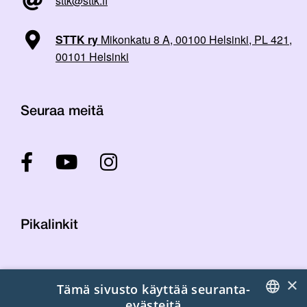
sttk@sttk.fi
STTK ry
Mikonkatu 8 A, 00100 Helsinki, PL 421,
00101 Helsinki
Seuraa meitä
Pikalinkit
Yhteystiedot
×
Tämä sivusto käyttää seuranta-
Laskutustiedot
evästeitä