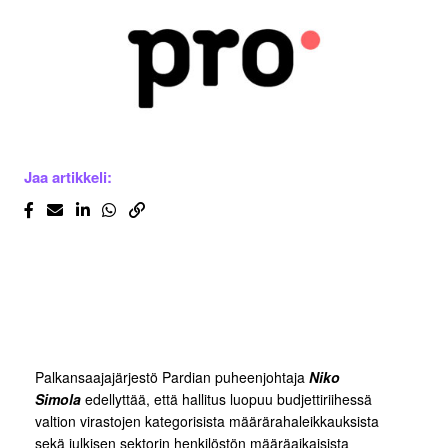
Jaa artikkeli:
Palkansaajajärjestö Pardian puheenjohtaja
Niko
Simola
edellyttää, että hallitus luopuu budjettiriihessä
valtion virastojen kategorisista määrärahaleikkauksista
sekä julkisen sektorin henkilöstön määräaikaisista