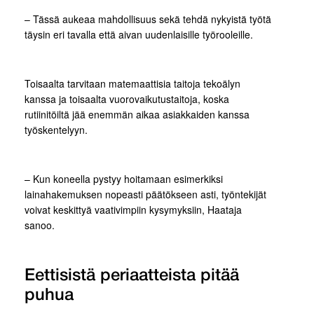
– Tässä aukeaa mahdollisuus sekä tehdä nykyistä työtä
täysin eri tavalla että aivan uudenlaisille työrooleille.
Toisaalta tarvitaan matemaattisia taitoja tekoälyn
kanssa ja toisaalta vuorovaikutustaitoja, koska
rutiinitöiltä jää enemmän aikaa asiakkaiden kanssa
työskentelyyn.
– Kun koneella pystyy hoitamaan esimerkiksi
lainahakemuksen nopeasti päätökseen asti, työntekijät
voivat keskittyä vaativimpiin kysymyksiin, Haataja
sanoo.
Eettisistä periaatteista pitää
puhua