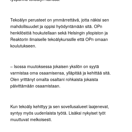
Tekoälyn perusteet on ymmärrettävä, jotta näkisi sen
mahdollisuudet ja oppisi hyödyntämään sitä. OPn
henkilöstöä houkutellaan sekä Helsingin yliopiston ja
Reaktorin ilmaiselle tekoälykurssille että OPn omaan
koulutukseen.
– Isossa muutoksessa jokaisen yksilön on syytä
varmistaa oma osaamisensa, ylläpitää ja kehittää sitä.
Olen yrittänyt omalta osaltani rohkaista jokaista
päivittämään osaamistaan.
Kun tekoäly kehittyy ja sen sovellusalueet laajenevat,
syntyy myös uudenlaista työtä. Lisäksi nykyiset työt
muuttuvat melkoisesti.