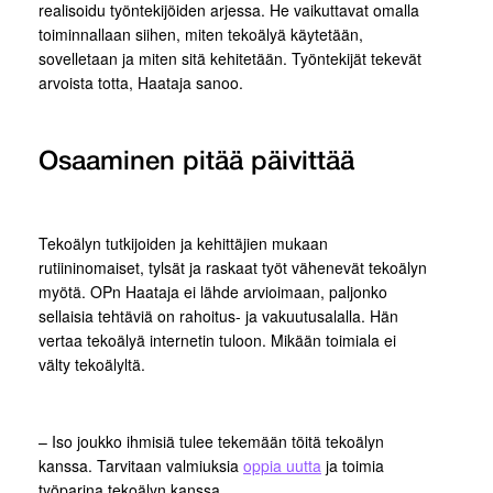
realisoidu työntekijöiden arjessa. He vaikuttavat omalla
toiminnallaan siihen, miten tekoälyä käytetään,
sovelletaan ja miten sitä kehitetään. Työntekijät tekevät
arvoista totta, Haataja sanoo.
Osaaminen pitää päivittää
Tekoälyn tutkijoiden ja kehittäjien mukaan
rutiininomaiset, tylsät ja raskaat työt vähenevät tekoälyn
myötä. OPn Haataja ei lähde arvioimaan, paljonko
sellaisia tehtäviä on rahoitus- ja vakuutusalalla. Hän
vertaa tekoälyä internetin tuloon. Mikään toimiala ei
välty tekoälyltä.
– Iso joukko ihmisiä tulee tekemään töitä tekoälyn
kanssa. Tarvitaan valmiuksia
oppia uutta
ja toimia
työparina tekoälyn kanssa.