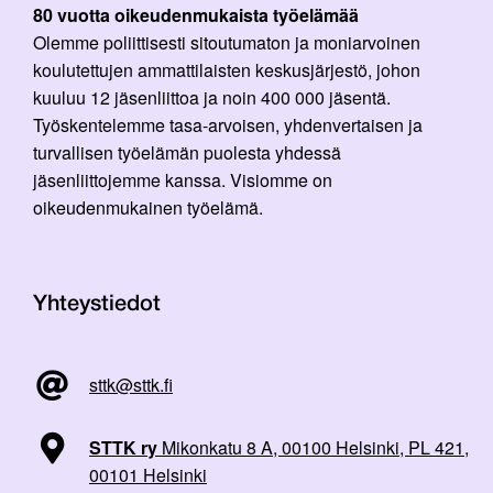
80 vuotta oikeudenmukaista työelämää
Olemme poliittisesti sitoutumaton ja moniarvoinen
koulutettujen ammattilaisten keskusjärjestö, johon
kuuluu 12 jäsenliittoa ja noin 400 000 jäsentä.
Työskentelemme tasa-arvoisen, yhdenvertaisen ja
turvallisen työelämän puolesta yhdessä
jäsenliittojemme kanssa. Visiomme on
oikeudenmukainen työelämä.
Yhteystiedot
sttk@sttk.fi
STTK ry
Mikonkatu 8 A, 00100 Helsinki, PL 421,
00101 Helsinki