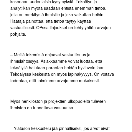
kokonaan uudenlaisia kysymyksiä. Tekoälyn ja
analytiikan myötä saadaan entistä enemmän tietoa,
jolla on merkitystä ihmisille ja joka vaikuttaa heihin.
Haataja painottaa, että tietoa täytyy käyttää
vastuullisesti. OPssa linjaukset on tehty yhtiön arvojen
pohjalta.
– Meillä tekemistä ohjaavat vastuullisuus ja
ihmislähtöisyys. Asiakkaamme voivat luottaa, että
tekoälyllä halutaan parantaa heidän hyvinvointiaan.
Tekoälyssä keskeistä on myös läpinäkyvyys. On voitava
todentaa, että toimimme arvojemme mukaisesti.
Myös henkilöstön ja projektien ulkopuolelta tulevien
ihmisten on tunnettava vastuunsa.
– Ylätason keskustelu jää pinnalliseksi, jos arvot eivät