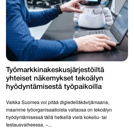
Työmarkkinakeskus­järjestöiltä
yhteiset näkemykset tekoälyn
hyödyntämisestä työpaikoilla
Vaikka Suomea voi pitää digiedelläkävijämaana,
maamme työorganisaatioista valtaosa on tekoälyn
hyödyntämisessä tällä hetkellä vielä kokeilu- tai
testausvaiheessa. –...