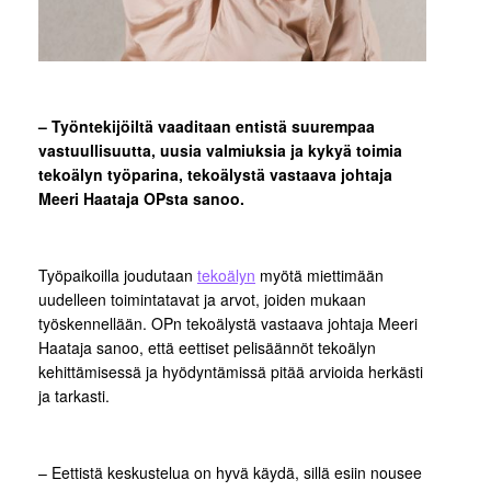
– Työntekijöiltä vaaditaan entistä suurempaa
vastuullisuutta, uusia valmiuksia ja kykyä toimia
tekoälyn työparina, tekoälystä vastaava johtaja
Meeri Haataja OPsta sanoo.
Työpaikoilla joudutaan
tekoälyn
myötä miettimään
uudelleen toimintatavat ja arvot, joiden mukaan
työskennellään. OPn tekoälystä vastaava johtaja Meeri
Haataja sanoo, että eettiset pelisäännöt tekoälyn
kehittämisessä ja hyödyntämissä pitää arvioida herkästi
ja tarkasti.
– Eettistä keskustelua on hyvä käydä, sillä esiin nousee