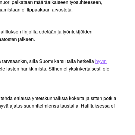
oin nuori palkataan määräaikaiseen työsuhteeseen,
saamistaan ei tippaakaan arvosteta.
llituksen linjoilla edetään ja työntekijöiden
äätösten jälkeen.
vitaankin, sillä Suomi kärsii tällä hetkellä
hyvin
le lasten hankkimista. Siihen ei yksinkertaisesti ole
tehdä erilaisia yhteiskunnallisia kokeita ja sitten potkia
t hyvä ajatus suunnitelmiensa taustalla. Hallituksessa ei