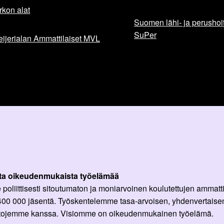
rkon alat
Suomen lähi- ja perushoita
SuPer
ijerialan Ammattilaiset MVL
ta oikeudenmukaista työelämää
oliittisesti sitoutumaton ja moniarvoinen koulutettujen ammattil
 400 000 jäsentä. Työskentelemme tasa-arvoisen, yhdenvertaisen
ittojemme kanssa. Visiomme on oikeudenmukainen työelämä.