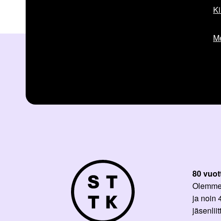
Ki
Me
80 vuot
Olemme p
ja noin
jäsenli