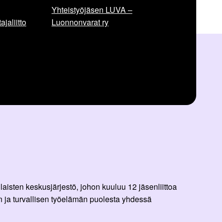
Yhteistyöjäsen LUVA –
jaliitto
Luonnonvarat ry
aisten keskusjärjestö, johon kuuluu 12 jäsenliittoa
 ja turvallisen työelämän puolesta yhdessä