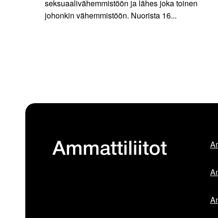
seksuaalivähemmistöön ja lähes joka toinen
johonkin vähemmistöön. Nuorista 16...
Am
Ammattiliitot
Am
Am