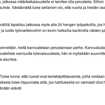
n, jatkossa määräaikaisuudelle ei tarvitse olla perusteita. Sill
yösuhde. Väistämättä tulee sellainen olo, että nuoria ja heidän o
lillä tapahtuu jatkossa myös alle 20 hengen työpaikoilla, jos ha
ja luotto työmarkkinoihin on kovin heikoilla kantimilla näiden p
netään, heitä kannustetaan perustamaan perhe. Kannustusta tar
aloudellista varmuutta tulevaisuudesta, hän ei myöskään suunnitte
sta asuntoa.
ulee tunne, että nuoret ovat kertakäyttötavaroita, joilla voidaan 
aikesta tulee riippumatta siitä, jos hallituksella on varmasti ollu
 tänään elävät.