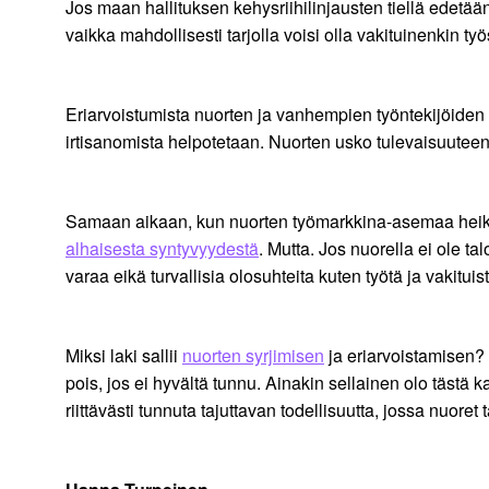
Jos maan hallituksen kehysriihilinjausten tiellä edetää
vaikka mahdollisesti tarjolla voisi olla vakituinenkin t
Eriarvoistumista nuorten ja vanhempien työntekijöiden vä
irtisanomista helpotetaan. Nuorten usko tulevaisuuteen 
Samaan aikaan, kun nuorten työmarkkina-asemaa heiken
alhaisesta syntyvyydestä
. Mutta. Jos nuorella ei ole t
varaa eikä turvallisia olosuhteita kuten työtä ja vakitui
Miksi laki sallii
nuorten syrjimisen
ja eriarvoistamisen? T
pois, jos ei hyvältä tunnu. Ainakin sellainen olo tästä k
riittävästi tunnuta tajuttavan todellisuutta, jossa nuoret