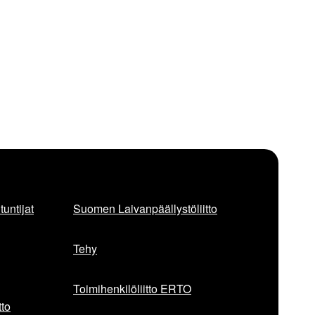
untijat
Suomen Laivanpäällystöliitto
Tehy
Toimihenkilöliitto ERTO
to