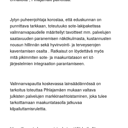
Jytyn puheenjohtaja korostaa, että eduskunnan on
punnittava tarkkaan, toteutuuko sote-lakipaketissa
valinnanvapaudelle määritellyt tavoitteet mm. palvelujen
saatavuuden paranemisen näkökulmasta, kustannusten
nousun hillinnän sekä hyvinvointi- ja terveyserojen
kaventamisen osalta . Ratkaisut on löydettävä myös
mitä pikimmiten sote- ja maakuntatason eri ict-
järjestelmien integraation parantamiseen.
Valinnanvapautta koskevassa lainsäädännössä on
tarkoitus toteuttaa Pihlajamäen mukaan valtava
julkisten palvelujen markkinaehtoistaminen, joka tulee
tarkoittamaan maakuntatasolla jatkuvaa
kilpailuttamisrulettia.