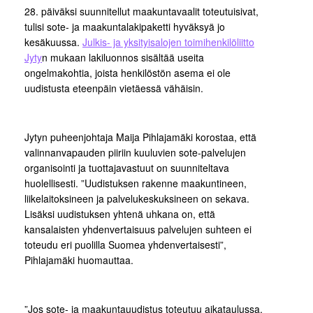
28. päiväksi suunnitellut maakuntavaalit toteutuisivat,
tulisi sote- ja maakuntalakipaketti hyväksyä jo
kesäkuussa.
Julkis- ja yksityisalojen toimihenkilöliitto
Jyty
n mukaan lakiluonnos sisältää useita
ongelmakohtia, joista henkilöstön asema ei ole
uudistusta eteenpäin vietäessä vähäisin.
Jytyn puheenjohtaja Maija Pihlajamäki korostaa, että
valinnanvapauden piiriin kuuluvien sote-palvelujen
organisointi ja tuottajavastuut on suunniteltava
huolellisesti. ”Uudistuksen rakenne maakuntineen,
liikelaitoksineen ja palvelukeskuksineen on sekava.
Lisäksi uudistuksen yhtenä uhkana on, että
kansalaisten yhdenvertaisuus palvelujen suhteen ei
toteudu eri puolilla Suomea yhdenvertaisesti”,
Pihlajamäki huomauttaa.
”Jos sote- ja maakuntauudistus toteutuu aikataulussa,