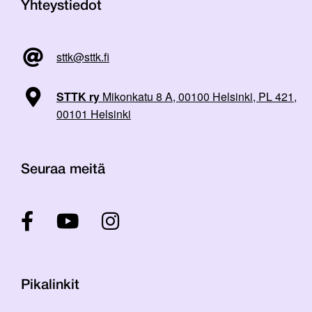
Yhteystiedot
sttk@sttk.fi
STTK ry
Mikonkatu 8 A, 00100 Helsinki, PL 421,
00101 Helsinki
Seuraa meitä
Pikalinkit