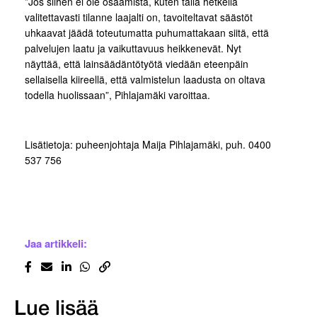
”Jos siihen ei ole osaamista, kuten tällä hetkellä
valitettavasti tilanne laajalti on, tavoiteltavat säästöt
uhkaavat jäädä toteutumatta puhumattakaan siitä, että
palvelujen laatu ja vaikuttavuus heikkenevät. Nyt
näyttää, että lainsäädäntötyötä viedään eteenpäin
sellaisella kiireellä, että valmistelun laadusta on oltava
todella huolissaan”, Pihlajamäki varoittaa.
Lisätietoja: puheenjohtaja Maija Pihlajamäki, puh. 0400
537 756
Jaa artikkeli:
Lue lisää