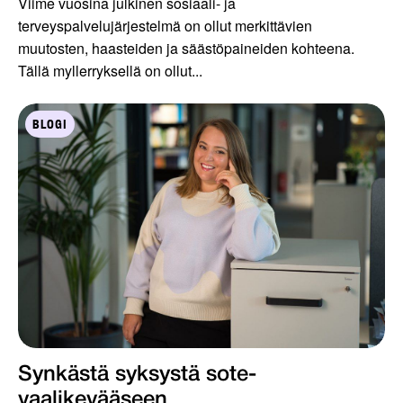
Viime vuosina julkinen sosiaali- ja
terveyspalvelujärjestelmä on ollut merkittävien
muutosten, haasteiden ja säästöpaineiden kohteena.
Tällä myllerryksellä on ollut...
BLOGI
Synkästä syksystä sote-
vaalikevääseen