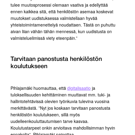
tulee muutosprosessi olemaan vaativa ja edellyttää
ennen kaikkea sitä, että henkilöstön asemaa koskevat
muutokset uudistuksessa valmistellaan hyvää
yhteistoimintamenettelyä noudattaen. Tästä on puhuttu
aivan liian vähän tähän mennessä, kun uudistusta on
valmisteluelimissä viety eteenpäin.”
Tarvitaan panostusta henkilöstön
koulutukseen
Pihlajamäki huomauttaa, että
digitalisaatio
ja
tuloksellisuuden kehittäminen muuttavat mm. tuki- ja
hallintotehtävissä olevien työnkuvia tulevina vuosina
merkittävästä. ”Nyt jos koskaan tarvitaan panostusta
henkilöstön koulutukseen, sillä myös
uudelleenkouluttautumisen tarve kasvaa.
Koulutustarpeet onkin arvioitava mahdollisimman hyvin
ennakolta”, Pihlajamäki painottaa.