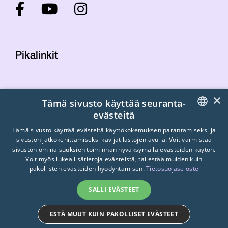
Pikalinkit
Yhteystiedot
×
Tämä sivusto käyttää seuranta-
Laskutustiedot
evästeitä
STTK:n kuvapankki
FINNISH
Tietosuojaseloste
Tämä sivusto käyttää evästeitä käyttökokemuksen parantamiseksi ja
sivuston jatkokehittämiseksi kävijätilastojen avulla. Voit varmistaa
Turvallisemman tilan periaatteet
ENGLISH
sivuston ominaisuuksien toiminnan hyväksymällä evästeiden käytön.
Voit myös lukea lisätietoja evästeistä, tai estää muiden kuin
SWEDISH
pakollisten evästeiden hyödyntämisen.
Tietosuojaseloste
SALLI EVÄSTEET
ESTÄ MUUT KUIN PAKOLLISET EVÄSTEET
© 2026
STTK.
Made with ❤ by
Avoin.Systems