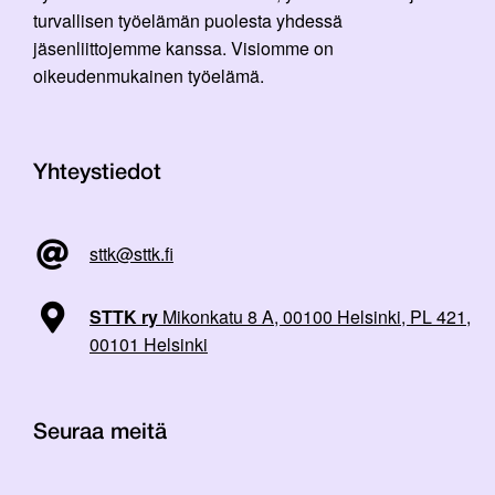
turvallisen työelämän puolesta yhdessä
jäsenliittojemme kanssa. Visiomme on
oikeudenmukainen työelämä.
Yhteystiedot
sttk@sttk.fi
STTK ry
Mikonkatu 8 A, 00100 Helsinki, PL 421,
00101 Helsinki
Seuraa meitä