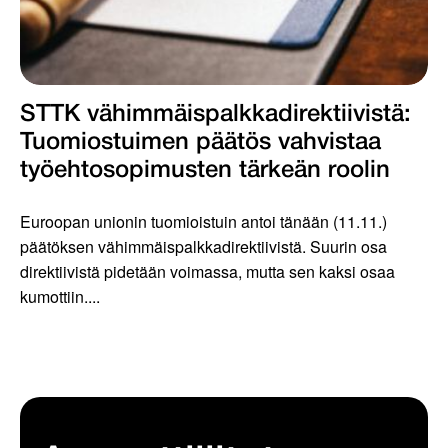
STTK vähimmäispalkka­­direktiivistä:
Tuomiostuimen päätös vahvistaa
työehtosopimusten tärkeän roolin
Euroopan unionin tuomioistuin antoi tänään (11.11.)
päätöksen vähimmäispalkkadirektiivistä. Suurin osa
direktiivistä pidetään voimassa, mutta sen kaksi osaa
kumottiin....