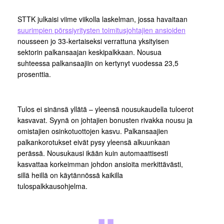
STTK julkaisi viime viikolla laskelman, jossa havaitaan
suurimpien pörssiyritysten toimitusjohtajien ansioiden
nousseen jo 33-kertaiseksi verrattuna yksityisen
sektorin palkansaajan keskipalkkaan. Nousua
suhteessa palkansaajiin on kertynyt vuodessa 23,5
prosenttia.
Tulos ei sinänsä yllätä – yleensä nousukaudella tuloerot
kasvavat. Syynä on johtajien bonusten rivakka nousu ja
omistajien osinkotuottojen kasvu. Palkansaajien
palkankorotukset eivät pysy yleensä alkuunkaan
perässä. Nousukausi ikään kuin automaattisesti
kasvattaa korkeimman johdon ansioita merkittävästi,
sillä heillä on käytännössä kaikilla
tulospalkkausohjelma.