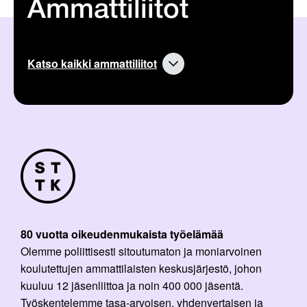
Ammattiliitot
Katso kaikki ammattiliitot
80 vuotta oikeudenmukaista työelämää
Olemme poliittisesti sitoutumaton ja moniarvoinen
koulutettujen ammattilaisten keskusjärjestö, johon
kuuluu 12 jäsenliittoa ja noin 400 000 jäsentä.
Työskentelemme tasa-arvoisen, yhdenvertaisen ja