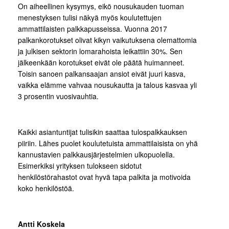
On aiheellinen kysymys, eikö nousukauden tuoman
menestyksen tulisi näkyä myös koulutettujen
ammattilaisten palkkapusseissa. Vuonna 2017
palkankorotukset olivat kikyn vaikutuksena olemattomia
ja julkisen sektorin lomarahoista leikattiin 30%. Sen
jälkeenkään korotukset eivät ole päätä huimanneet.
Toisin sanoen palkansaajan ansiot eivät juuri kasva,
vaikka elämme vahvaa nousukautta ja talous kasvaa yli
3 prosentin vuosivauhtia.
Kaikki asiantuntijat tulisikin saattaa tulospalkkauksen
piiriin. Lähes puolet koulutetuista ammattilaisista on yhä
kannustavien palkkausjärjestelmien ulkopuolella.
Esimerkiksi yrityksen tulokseen sidotut
henkilöstörahastot ovat hyvä tapa palkita ja motivoida
koko henkilöstöä.
Antti Koskela