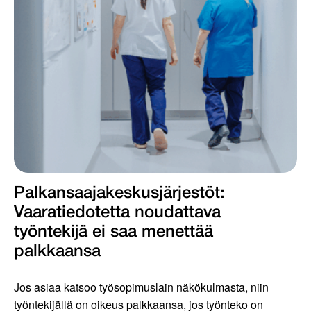
Palkansaajakeskus­järjestöt:
Vaaratiedotetta noudattava
työntekijä ei saa menettää
palkkaansa
Jos asiaa katsoo työsopimuslain näkökulmasta, niin
työntekijällä on oikeus palkkaansa, jos työnteko on