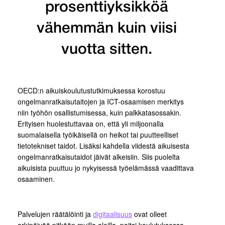
prosenttiyksikköä
vähemmän kuin viisi
vuotta sitten.
OECD:n aikuiskoulutustutkimuksessa korostuu
ongelmanratkaisutaitojen ja ICT-osaamisen merkitys
niin työhön osallistumisessa, kuin palkkatasossakin.
Erityisen huolestuttavaa on, että yli miljoonalla
suomalaisella työikäisellä on heikot tai puutteelliset
tietotekniset taidot. Lisäksi kahdella viidestä aikuisesta
ongelmanratkaisutaidot jäivät alkeisiin. Siis puolelta
aikuisista puuttuu jo nykyisessä työelämässä vaadittava
osaaminen.
Palvelujen räätälöinti ja
digitaalisuus
ovat olleet