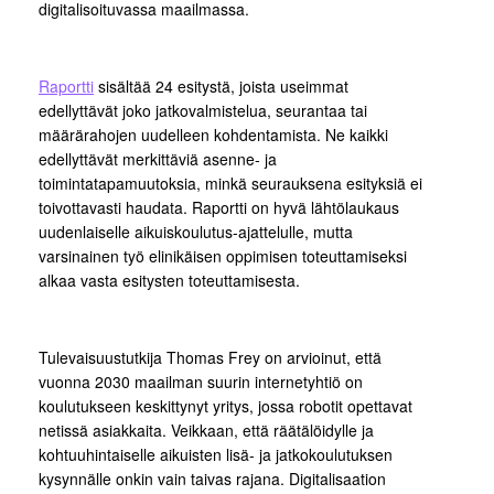
digitalisoituvassa maailmassa.
Raportti
sisältää 24 esitystä, joista useimmat
edellyttävät joko jatkovalmistelua, seurantaa tai
määrärahojen uudelleen kohdentamista. Ne kaikki
edellyttävät merkittäviä asenne- ja
toimintatapamuutoksia, minkä seurauksena esityksiä ei
toivottavasti haudata. Raportti on hyvä lähtölaukaus
uudenlaiselle aikuiskoulutus-ajattelulle, mutta
varsinainen työ elinikäisen oppimisen toteuttamiseksi
alkaa vasta esitysten toteuttamisesta.
Tulevaisuustutkija Thomas Frey on arvioinut, että
vuonna 2030 maailman suurin internetyhtiö on
koulutukseen keskittynyt yritys, jossa robotit opettavat
netissä asiakkaita. Veikkaan, että räätälöidylle ja
kohtuuhintaiselle aikuisten lisä- ja jatkokoulutuksen
kysynnälle onkin vain taivas rajana. Digitalisaation