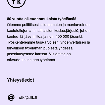
80 vuotta oikeudenmukaista työelämää
Olemme poliittisesti sitoutumaton ja moniarvoinen
koulutettujen ammattilaisten keskusjärjestö, johon
kuuluu 12 jäsenliittoa ja noin 400 000 jäsentä.
Työskentelemme tasa-arvoisen, yhdenvertaisen ja
turvallisen työelämän puolesta yhdessä
jäsenliittojemme kanssa. Visiomme on
oikeudenmukainen työelämä.
Yhteystiedot
sttk@sttk.fi