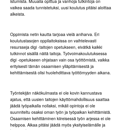
istumista. Muualla opittua ja vanhoja tutkintoja on
vaikea saada tunnistetuksi, uusi koulutus pitäisi aloittaa
alkeista.
Oppimista netin kautta tarjoaa vielä aniharva. Eri
koulutustasojen oppilaitoksissa on vaihtelevasti
resursseja digi -taitojen opetukseen, eivätkä kaikki
tutkinnot sisällä näitä taitoja. Työvoimakoulutuksessa
digi -opetukseen ohjataan vain osa työttömistä, vaikka
erityisesti tämän osaamisen ylläpitämisestä ja
kehittämisestä olisi huolehdittava työttömyyden aikana.
Työntekijän näkökulmasta ei ole kovin kannustava
ajatus, että uusien taitojen käyttömahdollisuus saattaa
jäädä työpaikalla nollaksi, mikäli opintoja ei ole
suunniteltu osaksi oman työn ja työpaikan kehittämistä.
Osaamisen kehittäminen kiireisessä työn arjessa ei ole
helppoa. Aikaa pitäisi jäädä myös yksityiselämälle ja