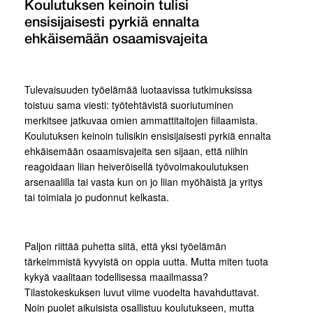
Koulutuksen keinoin tulisi
ensisijaisesti pyrkiä ennalta
ehkäisemään osaamisvajeita
Tulevaisuuden työelämää luotaavissa tutkimuksissa
toistuu sama viesti: työtehtävistä suoriutuminen
merkitsee jatkuvaa omien ammattitaitojen fiilaamista.
Koulutuksen keinoin tulisikin ensisijaisesti pyrkiä ennalta
ehkäisemään osaamisvajeita sen sijaan, että niihin
reagoidaan liian heiveröisellä työvoimakoulutuksen
arsenaalilla tai vasta kun on jo liian myöhäistä ja yritys
tai toimiala jo pudonnut kelkasta.
Paljon riittää puhetta siitä, että yksi työelämän
tärkeimmistä kyvyistä on oppia uutta. Mutta miten tuota
kykyä vaalitaan todellisessa maailmassa?
Tilastokeskuksen luvut viime vuodelta havahduttavat.
Noin puolet aikuisista osallistuu koulutukseen, mutta