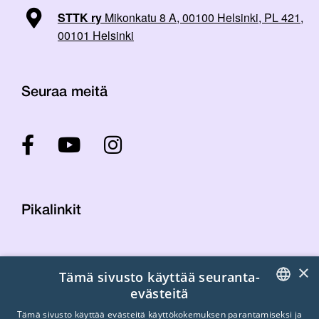
STTK ry
Mikonkatu 8 A, 00100 Helsinki, PL 421,
00101 Helsinki
Seuraa meitä
Pikalinkit
Yhteystiedot
×
Tämä sivusto käyttää seuranta-
Laskutustiedot
evästeitä
STTK:n kuvapankki
FINNISH
Tietosuojaseloste
Tämä sivusto käyttää evästeitä käyttökokemuksen parantamiseksi ja