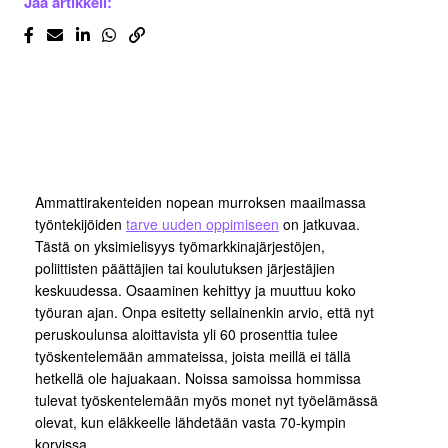
Jaa artikkeli:
Ammattirakenteiden nopean murroksen maailmassa
työntekijöiden
tarve uuden oppimiseen
on jatkuvaa.
Tästä on yksimielisyys työmarkkinajärjestöjen,
poliittisten päättäjien tai koulutuksen järjestäjien
keskuudessa. Osaaminen kehittyy ja muuttuu koko
työuran ajan. Onpa esitetty sellainenkin arvio, että nyt
peruskoulunsa aloittavista yli 60 prosenttia tulee
työskentelemään ammateissa, joista meillä ei tällä
hetkellä ole hajuakaan. Noissa samoissa hommissa
tulevat työskentelemään myös monet nyt työelämässä
olevat, kun eläkkeelle lähdetään vasta 70-kympin
korvissa.