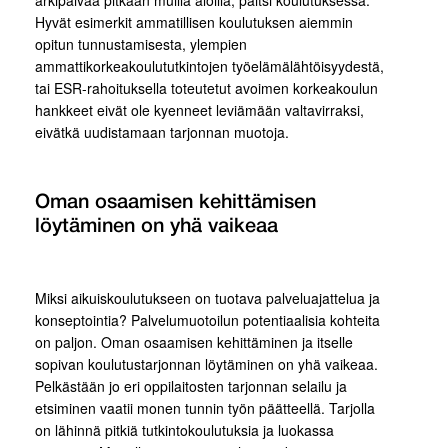
arkipäivää pitkään muilla aloilla, paitsi koulutuksessa.
Hyvät esimerkit ammatillisen koulutuksen aiemmin
opitun tunnustamisesta, ylempien
ammattikorkeakoulututkintojen työelämälähtöisyydestä,
tai ESR-rahoituksella toteutetut avoimen korkeakoulun
hankkeet eivät ole kyenneet leviämään valtavirraksi,
eivätkä uudistamaan tarjonnan muotoja.
Oman osaamisen kehittämisen
löytäminen on yhä vaikeaa
Miksi aikuiskoulutukseen on tuotava palveluajattelua ja
konseptointia? Palvelumuotoilun potentiaalisia kohteita
on paljon. Oman osaamisen kehittäminen ja itselle
sopivan koulutustarjonnan löytäminen on yhä vaikeaa.
Pelkästään jo eri oppilaitosten tarjonnan selailu ja
etsiminen vaatii monen tunnin työn päätteellä. Tarjolla
on lähinnä pitkiä tutkintokoulutuksia ja luokassa