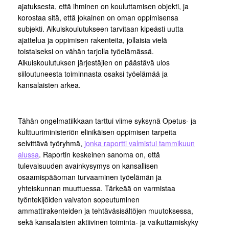
ajatuksesta, että ihminen on kouluttamisen objekti, ja
korostaa sitä, että jokainen on oman oppimisensa
subjekti. Aikuiskoulutukseen tarvitaan kipeästi uutta
ajattelua ja oppimisen rakenteita, jollaisia vielä
toistaiseksi on vähän tarjolla työelämässä.
Aikuiskoulutuksen järjestäjien on päästävä ulos
siiloutuneesta toiminnasta osaksi työelämää ja
kansalaisten arkea.
Tähän ongelmatiikkaan tarttui viime syksynä Opetus- ja
kulttuuriministeriön elinikäisen oppimisen tarpeita
selvittävä työryhmä,
jonka raportti valmistui tammikuun
alussa
. Raportin keskeinen sanoma on, että
tulevaisuuden avainkysymys on kansallisen
osaamispääoman turvaaminen työelämän ja
yhteiskunnan muuttuessa. Tärkeää on varmistaa
työntekijöiden vaivaton sopeutuminen
ammattirakenteiden ja tehtäväsisältöjen muutoksessa,
sekä kansalaisten aktiivinen toiminta- ja vaikuttamiskyky