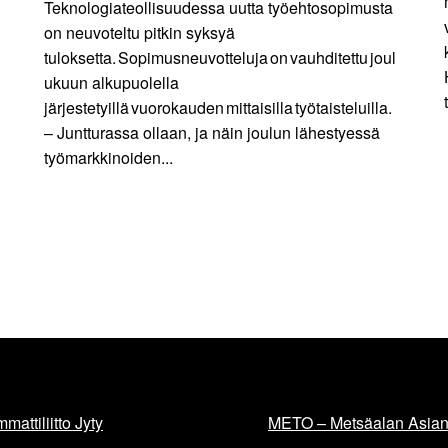
Teknologiateollisuudessa uutta työehtosopimusta
on neuvoteltu pitkin syksyä
tuloksetta. Sopimusneuvotteluja on vauhditettu joul
ukuun alkupuolella
järjestetyillä vuorokauden mittaisilla työtaisteluilla.
– Juntturassa ollaan, ja näin joulun lähestyessä
työmarkkinoiden...
mattiliitto Jyty
METO – Metsäalan Asiant