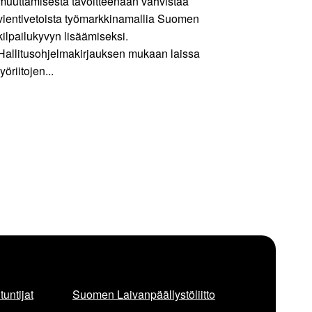
muuttamisesta tavoitteenaan vahvistaa
vientivetoista työmarkkinamallia Suomen
kilpailukyvyn lisäämiseksi.
Hallitusohjelmakirjauksen mukaan laissa
työriitojen...
untijat
Suomen Laivanpäällystöliitto