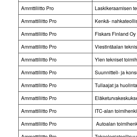
Ammttiliitto Pro
Laskikeraamisen te
Ammattiliitto Pro
Kenkä- nahkateollis
Ammattiliitto Pro
Fiskars Finland Oy 
Ammattiliitto Pro
Viestintäalan teknis
Ammattiliitto Pro
Ylen tekniset toimih
Ammattiliitto Pro
Suunnitteli- ja kons
Ammattiliitto Pro
Tullaajat ja huolint
Ammattiliitto Pro
Eläketurvakeskukse
Ammattiliitto Pro
ITC-alan toimihenki
Ammattiliitto Pro
Autoalan toimihenk
Ammattiliitto Pro
Teknologiateollisuu