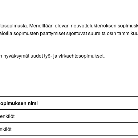
kaehtosopimusta. Meneillään olevan neuvottelukierroksen sopimu
 aloilla sopimusten päättymiset sijoittuvat suurelta osin tammik
en hyväksymät uudet työ- ja virkaehtosopimukset.
osopimuksen nimi
henkilöt
nkilöt