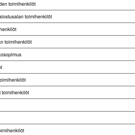
uden toimihenkilöt
alostusalan toimihenkilöt
henkilöt
an toimihenkilöt
kosopimus
öt
toimihenkilöt
 toimihenkilöt
oimihenkilöt