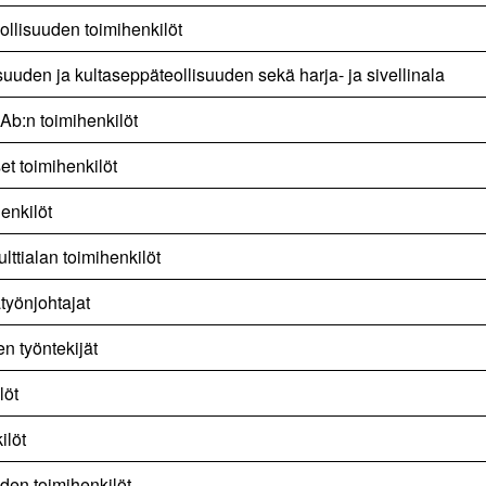
ollisuuden toimihenkilöt
uuden ja kultaseppäteollisuuden sekä harja- ja sivellinala
Ab:n toimihenkilöt
et toimihenkilöt
enkilöt
ulttialan toimihenkilöt
atyönjohtajat
n työntekijät
löt
ilöt
den toimihenkilöt