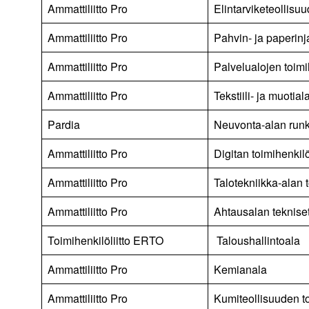
Ammattiliitto Pro
Elintarviketeollisu
Ammattiliitto Pro
Pahvin- ja paperinj
Ammattiliitto Pro
Palvelualojen toimi
Ammattiliitto Pro
Tekstiili- ja muotial
Pardia
Neuvonta-alan run
Ammattiliitto Pro
Digitan toimihenkil
Ammattiliitto Pro
Talotekniikka-alan 
Ammattiliitto Pro
Ahtausalan tekniset
Toimihenkilöliitto ERTO
Taloushallintoala
Ammattiliitto Pro
Kemianala
Ammattiliitto Pro
Kumiteollisuuden t