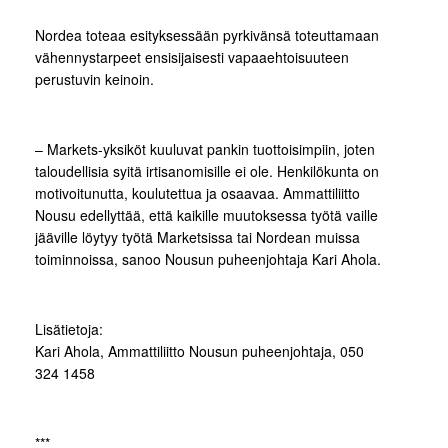
Nordea toteaa esityksessään pyrkivänsä toteuttamaan
vähennystarpeet ensisijaisesti vapaaehtoisuuteen
perustuvin keinoin.
– Markets-yksiköt kuuluvat pankin tuottoisimpiin, joten
taloudellisia syitä irtisanomisille ei ole. Henkilökunta on
motivoitunutta, koulutettua ja osaavaa. Ammattiliitto
Nousu edellyttää, että kaikille muutoksessa työtä vaille
jääville löytyy työtä Marketsissa tai Nordean muissa
toiminnoissa, sanoo Nousun puheenjohtaja Kari Ahola.
Lisätietoja:
Kari Ahola, Ammattiliitto Nousun puheenjohtaja, 050
324 1458
***