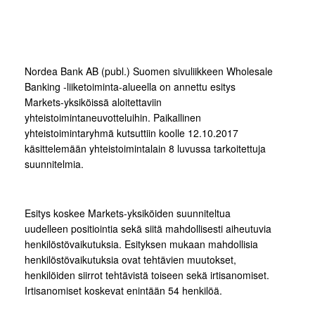
Nordea Bank AB (publ.) Suomen sivuliikkeen Wholesale
Banking -liiketoiminta-alueella on annettu esitys
Markets-yksiköissä aloitettaviin
yhteistoimintaneuvotteluihin. Paikallinen
yhteistoimintaryhmä kutsuttiin koolle 12.10.2017
käsittelemään yhteistoimintalain 8 luvussa tarkoitettuja
suunnitelmia.
Esitys koskee Markets-yksiköiden suunniteltua
uudelleen positiointia sekä siitä mahdollisesti aiheutuvia
henkilöstövaikutuksia. Esityksen mukaan mahdollisia
henkilöstövaikutuksia ovat tehtävien muutokset,
henkilöiden siirrot tehtävistä toiseen sekä irtisanomiset.
Irtisanomiset koskevat enintään 54 henkilöä.