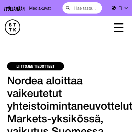
Mediakuvat
FI
LIITTOJEN TIEDOTTEET
Nordea aloittaa
vaikeutetut
yhteistoimintaneuvottelu
Markets-yksikössä,