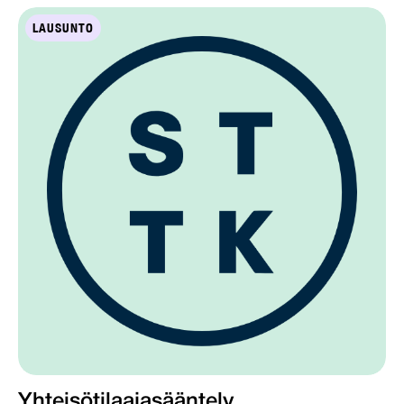
LAUSUNTO
Yhteisötilaajasääntely