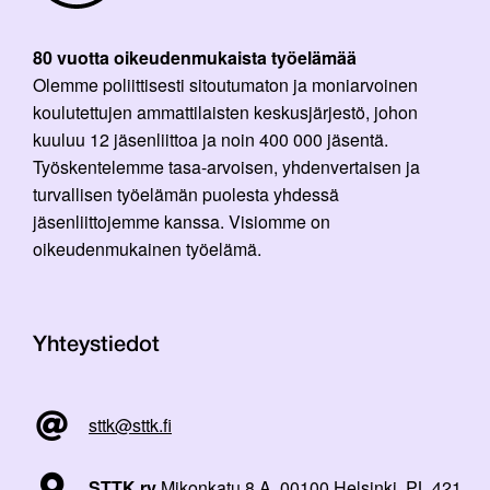
80 vuotta oikeudenmukaista työelämää
Olemme poliittisesti sitoutumaton ja moniarvoinen
koulutettujen ammattilaisten keskusjärjestö, johon
kuuluu 12 jäsenliittoa ja noin 400 000 jäsentä.
Työskentelemme tasa-arvoisen, yhdenvertaisen ja
turvallisen työelämän puolesta yhdessä
jäsenliittojemme kanssa. Visiomme on
oikeudenmukainen työelämä.
Yhteystiedot
sttk@sttk.fi
STTK ry
Mikonkatu 8 A, 00100 Helsinki, PL 421,