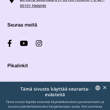
00101 Helsinki
Seuraa meitä
Pikalinkit
Yhteystiedot
×
Tämä sivusto käyttää seuranta-
Laskutustiedot
evästeitä
STTK:n kuvapankki
FINNISH
Tietosuojaseloste
Tämä sivusto käyttää evästeitä käyttökokemuksen parantamiseksi ja
sivuston jatkokehittämiseksi kävijätilastojen avulla. Voit varmistaa
Turvallisemman tilan periaatteet
ENGLISH