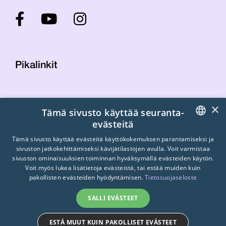
Pikalinkit
Yhteystiedot
×
Tämä sivusto käyttää seuranta-
Laskutustiedot
evästeitä
STTK:n kuvapankki
FINNISH
Tietosuojaseloste
Tämä sivusto käyttää evästeitä käyttökokemuksen parantamiseksi ja
sivuston jatkokehittämiseksi kävijätilastojen avulla. Voit varmistaa
Turvallisemman tilan periaatteet
ENGLISH
sivuston ominaisuuksien toiminnan hyväksymällä evästeiden käytön.
Voit myös lukea lisätietoja evästeistä, tai estää muiden kuin
SWEDISH
pakollisten evästeiden hyödyntämisen.
Tietosuojaseloste
SALLI EVÄSTEET
ESTÄ MUUT KUIN PAKOLLISET EVÄSTEET
© 2026
STTK.
Made with ❤ by
Avoin.Systems