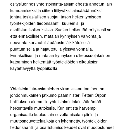
esitysluonnos yhteistoiminta-asiamiehestä annetun lain
kumoamiseksi ja siihen liittyväksi lainsäädännöksi
johtaa tosiasiallisen suojan tason heikentymiseen
työntekijöiden tiedonsaanti- kuulemis- ja
osallistumisoikeuksissa. Suojaa heikentää erityisesti se,
että ennakollinen, matalan kynnyksen valvonta ja
neuvonta korvautuisi pääosin jälkikäteisellä
puuttumisella ja hajautetulla yleisvalvonnalla.
Ennakollisen ja matalan kynnyksen oikeussuojakeinon
katoaminen heikentää työntekijöiden oikeuksien
käytettävyyttä työpaikoilla.
Yhteistoiminta-asiamiehen viran lakkauttaminen on
johdonmukainen jatkumo pääministeri Petteri Orpon
hallituksen aiemmille yhteistoimintalainsäädäntöä
heikentäville muutoksille. Kun entistä harvempi
organisaatio kuuluu lain soveltamisalan piiriin ja
muutosneuvotteluaikoja on lyhennetty, työntekijöiden
tiedonsaanti- ja osallistumisoikeudet ovat muodostuneet