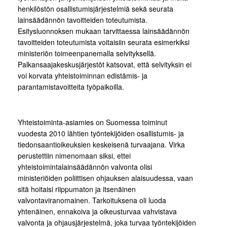
henkilöstön osallistumisjärjestelmiä sekä seurata
lainsäädännön tavoitteiden toteutumista.
Esitysluonnoksen mukaan tarvittaessa lainsäädännön
tavoitteiden toteutumista voitaisiin seurata esimerkiksi
ministeriön toimeenpanemalla selvityksellä.
Palkansaajakeskusjärjestöt katsovat, että selvityksin ei
voi korvata yhteistoiminnan edistämis- ja
parantamistavoitteita työpaikoilla.
Yhteistoiminta-asiamies on Suomessa toiminut
vuodesta 2010 lähtien työntekijöiden osallistumis- ja
tiedonsaantioikeuksien keskeisenä turvaajana. Virka
perustettiin nimenomaan siksi, ettei
yhteistoimintalainsäädännön valvonta olisi
ministeriöiden poliittisen ohjauksen alaisuudessa, vaan
sitä hoitaisi riippumaton ja itsenäinen
valvontaviranomainen. Tarkoituksena oli luoda
yhtenäinen, ennakoiva ja oikeusturvaa vahvistava
valvonta ja ohjausjärjestelmä, joka turvaa työntekijöiden