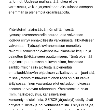
tarjonnut. Uudessa mallissa tätä tukea ei ole
varmistettu, vaikka järjestelmään olisi tulossa aiempaa
enemmän ja pienempiä organisaatioita.
Yhteistoimintalainsäädännön siirtämisestä
työsuojeluviranomaiselle seuraa, että valvonnan
logiikka siirtyy ennakollisesta valvonnasta jälkikäteiseen
valvontaan. Työsuojeluviranomaisen menettely
rakentuu toimintaohje–kehotus–uhkasakko ketjuun ja
painottuu jälkikäteiseen puuttumiseen. Tämä pidentää
ongelmiin puuttumisen kuluvaa aikaa, heikentää
sanktiointisignaalin ajoitusta ja pienentää
ennaltaehkäisevän ohjauksen vaikuttavuutta – juuri sitä,
missä yhteistoiminta-asiamiehen rooli on ollut vahva.
Erityisosaaminen vaarantuu eikä esitysluonnoksessa
osoiteta korvaavaa rakennetta. Yhteistoiminta-asiat
(mm. hallintoedustus, kansainvälinen
konserniyhteistoiminta, SE/SCE järjestelyt) edellyttävät
erityistä tulkinta- ja neuvontaosaamista. Esitys ei näytä,