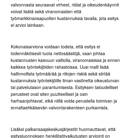
valvonnasta seuraavat virheet, riidat ja oikeudenkäynnit
voivat lisätä sekä viranomaisten että
työmarkkinaosapuolten kustannuksia tavalla, jota esitys
ei arvioi lainkaan.
Kokonaisarviona voidaan todeta, että esitys ei
todennäköisesti tuota nettosäästöjä, vaan johtaa
kustannusten kasvuun valtiolla, viranomaisissa ja ennen
kaikkea työntekijöiden rahastoissa. Uusi malli lisää
hallinnollista työmäärää ja riitojen riskiä sekä siirtää
kustannuksia työntekijöille ilman vastinetta oikeusturvan
tai palvelutason parantumisesta. Esityksen taloudelliset
perusteet ovat siten puutteelliset ja osin
harhaanjohtavat, eikä niillä voida perustella toimivan ja
ennaltaehkäisevän valvontarakenteen purkamista.
Lisäksi palkansaajakeskusjärjestöt huomauttavat, että
esitysluonnoksen henkilöstövaikutusten arviointi on