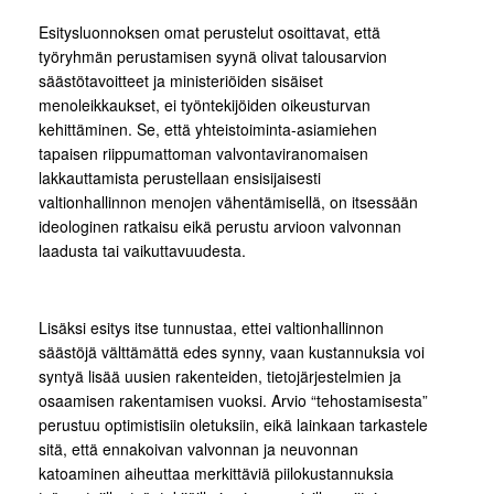
Esitysluonnoksen omat perustelut osoittavat, että
työryhmän perustamisen syynä olivat talousarvion
säästötavoitteet ja ministeriöiden sisäiset
menoleikkaukset, ei työntekijöiden oikeusturvan
kehittäminen. Se, että yhteistoiminta-asiamiehen
tapaisen riippumattoman valvontaviranomaisen
lakkauttamista perustellaan ensisijaisesti
valtionhallinnon menojen vähentämisellä, on itsessään
ideologinen ratkaisu eikä perustu arvioon valvonnan
laadusta tai vaikuttavuudesta.
Lisäksi esitys itse tunnustaa, ettei valtionhallinnon
säästöjä välttämättä edes synny, vaan kustannuksia voi
syntyä lisää uusien rakenteiden, tietojärjestelmien ja
osaamisen rakentamisen vuoksi. Arvio “tehostamisesta”
perustuu optimistisiin oletuksiin, eikä lainkaan tarkastele
sitä, että ennakoivan valvonnan ja neuvonnan
katoaminen aiheuttaa merkittäviä piilokustannuksia