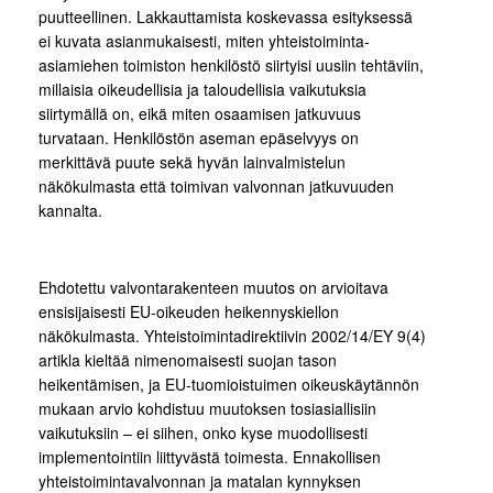
puutteellinen. Lakkauttamista koskevassa esityksessä
ei kuvata asianmukaisesti, miten yhteistoiminta-
asiamiehen toimiston henkilöstö siirtyisi uusiin tehtäviin,
millaisia oikeudellisia ja taloudellisia vaikutuksia
siirtymällä on, eikä miten osaamisen jatkuvuus
turvataan. Henkilöstön aseman epäselvyys on
merkittävä puute sekä hyvän lainvalmistelun
näkökulmasta että toimivan valvonnan jatkuvuuden
kannalta.
Ehdotettu valvontarakenteen muutos on arvioitava
ensisijaisesti EU-oikeuden heikennyskiellon
näkökulmasta. Yhteistoimintadirektiivin 2002/14/EY 9(4)
artikla kieltää nimenomaisesti suojan tason
heikentämisen, ja EU-tuomioistuimen oikeuskäytännön
mukaan arvio kohdistuu muutoksen tosiasiallisiin
vaikutuksiin – ei siihen, onko kyse muodollisesti
implementointiin liittyvästä toimesta. Ennakollisen
yhteistoimintavalvonnan ja matalan kynnyksen