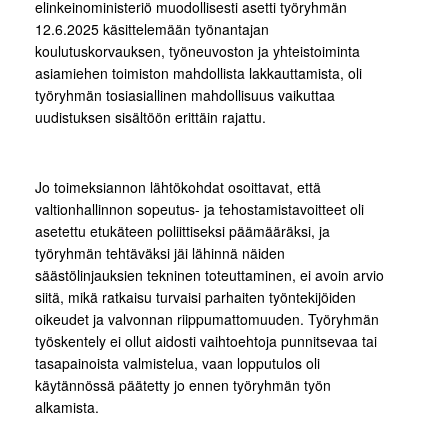
elinkeinoministeriö muodollisesti asetti työryhmän
12.6.2025 käsittelemään työnantajan
koulutuskorvauksen, työneuvoston ja yhteistoiminta
asiamiehen toimiston mahdollista lakkauttamista, oli
työryhmän tosiasiallinen mahdollisuus vaikuttaa
uudistuksen sisältöön erittäin rajattu.
Jo toimeksiannon lähtökohdat osoittavat, että
valtionhallinnon sopeutus- ja tehostamistavoitteet oli
asetettu etukäteen poliittiseksi päämääräksi, ja
työryhmän tehtäväksi jäi lähinnä näiden
säästölinjauksien tekninen toteuttaminen, ei avoin arvio
siitä, mikä ratkaisu turvaisi parhaiten työntekijöiden
oikeudet ja valvonnan riippumattomuuden. Työryhmän
työskentely ei ollut aidosti vaihtoehtoja punnitsevaa tai
tasapainoista valmistelua, vaan lopputulos oli
käytännössä päätetty jo ennen työryhmän työn
alkamista.