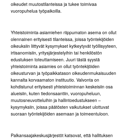
oikeudet muutostilanteissa ja tukee toimivaa
vuoropuhelua työpaikoilla.
Yhteistoiminta-asiamiehen riippumaton asema on ollut
olennainen erityisesti tilanteissa, joissa työntekijöiden
oikeuksiin liittyvät kysymykset kytkeytyvät työllisyyteen,
irtisanomisiin, yritysjärjestelyihin tai henkilöstön
edustuksen toteuttamiseen. Juuri tästä syystä
yhteistoiminta asiamies on ollut työntekijöiden
oikeusturvan ja työpaikkatason oikeudenmukaisuuden
kannalta korvaamaton instituutio. Valvonta on
kohdistunut erityisesti yhteistoiminnan keskeisiin osa
alueisiin, kuten tiedonsaantiin, vuoropuheluun,
muutosneuvotteluihin ja hallintoedustukseen –
kysymyksiin, joissa päätösten vaikutukset ulottuvat
suoraan työntekijöiden asemaan ja toimeentuloon.
Palkansaajakeskusjärjestöt katsovat, että hallituksen