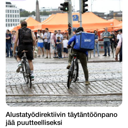
Alustatyödirektiivin täytäntöönpano
jää puutteelliseksi