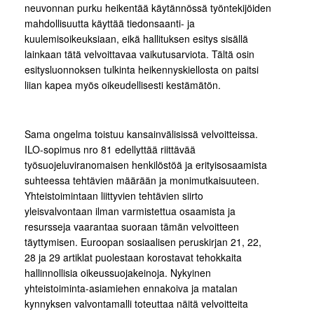
neuvonnan purku heikentää käytännössä työntekijöiden
mahdollisuutta käyttää tiedonsaanti- ja
kuulemisoikeuksiaan, eikä hallituksen esitys sisällä
lainkaan tätä velvoittavaa vaikutusarviota. Tältä osin
esitysluonnoksen tulkinta heikennyskiellosta on paitsi
liian kapea myös oikeudellisesti kestämätön.
Sama ongelma toistuu kansainvälisissä velvoitteissa.
ILO-sopimus nro 81 edellyttää riittävää
työsuojeluviranomaisen henkilöstöä ja erityisosaamista
suhteessa tehtävien määrään ja monimutkaisuuteen.
Yhteistoimintaan liittyvien tehtävien siirto
yleisvalvontaan ilman varmistettua osaamista ja
resursseja vaarantaa suoraan tämän velvoitteen
täyttymisen. Euroopan sosiaalisen peruskirjan 21, 22,
28 ja 29 artiklat puolestaan korostavat tehokkaita
hallinnollisia oikeussuojakeinoja. Nykyinen
yhteistoiminta-asiamiehen ennakoiva ja matalan
kynnyksen valvontamalli toteuttaa näitä velvoitteita