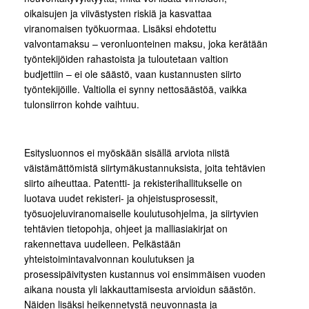
oikaisujen ja viivästysten riskiä ja kasvattaa
viranomaisen työkuormaa. Lisäksi ehdotettu
valvontamaksu – veronluonteinen maksu, joka kerätään
työntekijöiden rahastoista ja tuloutetaan valtion
budjettiin – ei ole säästö, vaan kustannusten siirto
työntekijöille. Valtiolla ei synny nettosäästöä, vaikka
tulonsiirron kohde vaihtuu.
Esitysluonnos ei myöskään sisällä arviota niistä
väistämättömistä siirtymäkustannuksista, joita tehtävien
siirto aiheuttaa. Patentti- ja rekisterihallitukselle on
luotava uudet rekisteri- ja ohjeistusprosessit,
työsuojeluviranomaiselle koulutusohjelma, ja siirtyvien
tehtävien tietopohja, ohjeet ja malliasiakirjat on
rakennettava uudelleen. Pelkästään
yhteistoimintavalvonnan koulutuksen ja
prosessipäivitysten kustannus voi ensimmäisen vuoden
aikana nousta yli lakkauttamisesta arvioidun säästön.
Näiden lisäksi heikennetystä neuvonnasta ja