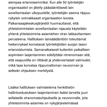
aiempaa eriarvoisemmiksi. Kun alle 50 työntekijän
organisaatiot on jätetty pääsääntöisesti lain
soveltamisalan ulkopuolelle, työntekijän asema riippuu
nykyisin voimakkaasti organisaation koosta.
Palkansaajakeskusjärjestöt huomauttavat, että
yhteistoimintalain soveltamisalan rajausta käytetään
yhtenä yhteistoiminta-asiamiehen viran lakkauttamisen
perusteena. Hallituksen lainsäädäntöön toteuttamat
heikennykset korostavat työntekijöiden suojan tason
eriarvoistumista. Samanaikaisesti kuitenkin paikallisen
sopimisen laajentaminen edellyttäisi nimenomaan sitä,
että osapuolilla on riittävät ja yhdenvertaiset valmiudet,
mikä taas korostaa riippumattoman neuvonnan ja
selkeän ohjauksen merkitystä.
Lisäksi hallituksen valmistelema henkilöstön
hallintoedustuksen laajentaminen lisäisi tarvetta juuri
sellaiselle viranomaisohjaukselle ja neuvonnalle, jota
yhteistoiminta-asiamies on nykyjärjestelmässä