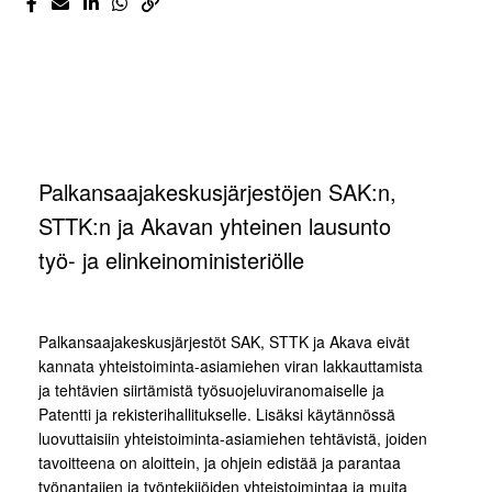
Palkansaajakeskusjärjestöjen SAK:n,
STTK:n ja Akavan yhteinen lausunto
työ- ja elinkeinoministeriölle
Palkansaajakeskusjärjestöt SAK, STTK ja Akava eivät
kannata yhteistoiminta-asiamiehen viran lakkauttamista
ja tehtävien siirtämistä työsuojeluviranomaiselle ja
Patentti ja rekisterihallitukselle. Lisäksi käytännössä
luovuttaisiin yhteistoiminta-asiamiehen tehtävistä, joiden
tavoitteena on aloittein, ja ohjein edistää ja parantaa
työnantajien ja työntekijöiden yhteistoimintaa ja muita