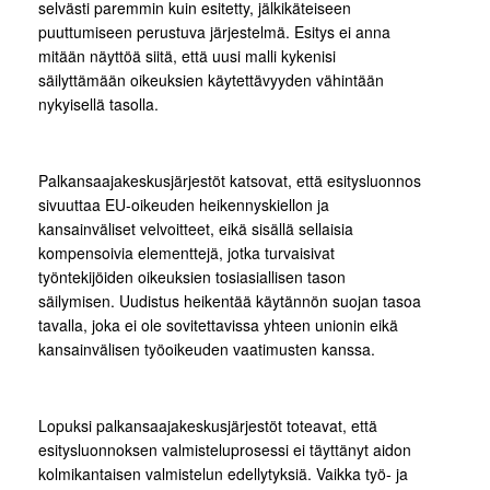
selvästi paremmin kuin esitetty, jälkikäteiseen
puuttumiseen perustuva järjestelmä. Esitys ei anna
mitään näyttöä siitä, että uusi malli kykenisi
säilyttämään oikeuksien käytettävyyden vähintään
nykyisellä tasolla.
Palkansaajakeskusjärjestöt katsovat, että esitysluonnos
sivuuttaa EU-oikeuden heikennyskiellon ja
kansainväliset velvoitteet, eikä sisällä sellaisia
kompensoivia elementtejä, jotka turvaisivat
työntekijöiden oikeuksien tosiasiallisen tason
säilymisen. Uudistus heikentää käytännön suojan tasoa
tavalla, joka ei ole sovitettavissa yhteen unionin eikä
kansainvälisen työoikeuden vaatimusten kanssa.
Lopuksi palkansaajakeskusjärjestöt toteavat, että
esitysluonnoksen valmisteluprosessi ei täyttänyt aidon
kolmikantaisen valmistelun edellytyksiä. Vaikka työ- ja