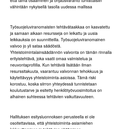
että tämä osaaminen ja ohjausvaranto turvattaisiin
vähintään nykyisellä tasolla uudessa mallissa
Työsuojeluviranomaisten tehtävätaakkaa on kasvatettu
ja samaan aikaan resursseja on leikattu ja uusia
leikkauksia on suunnitteilla. Työsuojeluviranomainen
valvoo jo yli sataa säädöstä.
Yhteistoimintalainsäädännön valvonta on tämän rinnalla
erityistehtävä, joka vaatii omaa valmistelua ja
neuvontaprofiilia. Kun tehtäviä lisätään ilman
resurssitakuuta, vaarantuu valvonnan tehokkuus ja
käytettävyys yhteistoiminta-asioissa. Tämä riski
korostuu, koska siirron yhteydessä tunnistetaan
koulutustarve ja esitetty henkilötyövuosimitoitus on
alhainen suhteessa tehtävien vaikuttavuuteen.
Hallituksen esitysluonnoksen perusteella ei ole
osoitettavissa, että yhteistoiminta-asiamiehen