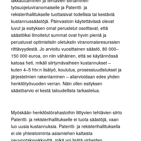
lakkauttaminen ja tehtävien siirtäminen
työsuojeluviranomaiselle ja Patentti- ja
rekisterihallitukselle tuottaisivat todellisia tai kestäviä
kustannussäästöjä. Päinvastoin käytettävissä olevat
luvut ja esityksen omat perustelut osoittavat, että
säästöiksi ilmoitetut summat ovat hyvin pieniä ja
perustuvat optimistisiin oletuksiin viranomaisresurssien
riittävyydestä. Jo arvioitu vuosittainen säästö, 80 000–
150 000 euroa, on niin vähäinen, että se käytännössä
katoaa heti, mikäli siirtymävaiheen kustannukset –
kuten 4–5 htv:n lisätyö, koulutus, prosessiuudistukset ja
järjestelmien rakentaminen – aliarvioidaan edes yhden
henkilötyövuoden verran. Näin ollen esityksen
säästöarvio ei kestä taloudellista tarkastelua.
Myöskään henkilöstörahastoihin liittyvien tehtävien siirto
Patentti- ja rekisterihallitukselle ei tuota säästöjä, vaan
luo uusia kustannuksia. Patentti- ja rekisterihallituksella
ei ole yhteistoiminta-asiamiehen kaltaista
neuvontakyvykkyyttä, mikä voi lisätä virheiden,