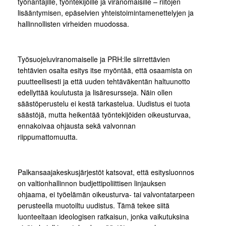
työnantajille, työntekijöille ja viranomaisille – riitojen
lisääntymisen, epäselvien yhteistoimintamenettelyjen ja
hallinnollisten virheiden muodossa.
Työsuojeluviranomaiselle ja PRH:lle siirrettävien
tehtävien osalta esitys itse myöntää, että osaamista on
puutteellisesti ja että uuden tehtäväkentän haltuunotto
edellyttää koulutusta ja lisäresursseja. Näin ollen
säästöperustelu ei kestä tarkastelua. Uudistus ei tuota
säästöjä, mutta heikentää työntekijöiden oikeusturvaa,
ennakoivaa ohjausta sekä valvonnan
riippumattomuutta.
Palkansaajakeskusjärjestöt katsovat, että esitysluonnos
on valtionhallinnon budjettipoliittisen linjauksen
ohjaama, ei työelämän oikeusturva- tai valvontatarpeen
perusteella muotoiltu uudistus. Tämä tekee siitä
luonteeltaan ideologisen ratkaisun, jonka vaikutuksina