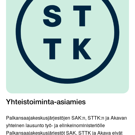
Yhteistoiminta-asiamies
Palkansaajakeskusjärjestöjen SAK:n, STTK:n ja Akavan
yhteinen lausunto työ- ja elinkeinoministeriölle
Palkansaajakeskusjärjestöt SAK, STTK ja Akava eivät