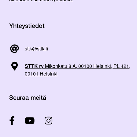
Yhteystiedot
sttk@sttk.fi
STTK ry
Mikonkatu 8 A, 00100 Helsinki, PL 421,
00101 Helsinki
Seuraa meitä