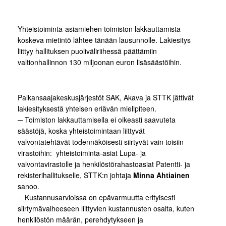
Yhteistoiminta-asiamiehen toimiston lakkauttamista
koskeva mietintö lähtee tänään lausunnolle. Lakiesitys
liittyy hallituksen puoliväliriihessä päättämiin
valtionhallinnon 130 miljoonan euron lisäsäästöihin.
Palkansaajakeskusjärjestöt SAK, Akava ja STTK jättivät
lakiesityksestä yhteisen eriävän mielipiteen.
─ Toimiston lakkauttamisella ei oikeasti saavuteta
säästöjä, koska yhteistoimintaan liittyvät
valvontatehtävät todennäköisesti siirtyvät vain toisiin
virastoihin: yhteistoiminta-asiat Lupa- ja
valvontavirastolle ja henkilöstörahastoasiat Patentti- ja
rekisterihallitukselle, STTK:n johtaja
Minna Ahtiainen
sanoo.
─ Kustannusarvioissa on epävarmuutta erityisesti
siirtymävaiheeseen liittyvien kustannusten osalta, kuten
henkilöstön määrän, perehdytykseen ja