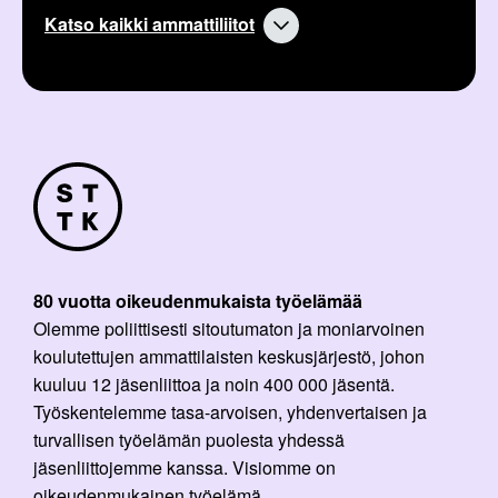
Katso kaikki ammattiliitot
80 vuotta oikeudenmukaista työelämää
Olemme poliittisesti sitoutumaton ja moniarvoinen
koulutettujen ammattilaisten keskusjärjestö, johon
kuuluu 12 jäsenliittoa ja noin 400 000 jäsentä.
Työskentelemme tasa-arvoisen, yhdenvertaisen ja
turvallisen työelämän puolesta yhdessä
jäsenliittojemme kanssa. Visiomme on
oikeudenmukainen työelämä.