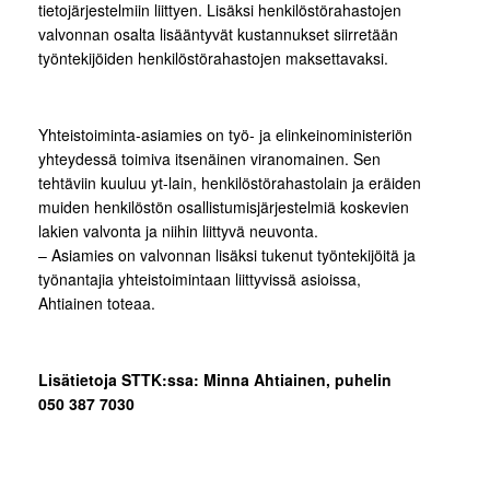
tietojärjestelmiin liittyen. Lisäksi henkilöstörahastojen
valvonnan osalta lisääntyvät kustannukset siirretään
työntekijöiden henkilöstörahastojen maksettavaksi.
Yhteistoiminta-asiamies on työ- ja elinkeinoministeriön
yhteydessä toimiva itsenäinen viranomainen. Sen
tehtäviin kuuluu yt-lain, henkilöstörahastolain ja eräiden
muiden henkilöstön osallistumisjärjestelmiä koskevien
lakien valvonta ja niihin liittyvä neuvonta.
– Asiamies on valvonnan lisäksi tukenut työntekijöitä ja
työnantajia yhteistoimintaan liittyvissä asioissa,
Ahtiainen toteaa.
Lisätietoja STTK:ssa: Minna Ahtiainen, puhelin
050 387 7030