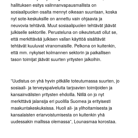
hallituksen esitys valinnanvapausmallista on
sosiaalipuolen osalta mennyt oikeaan suuntaan, koska
nyt sote-keskuksille on annettu vain ohjaavia ja
neuvovia tehtäviä. Muut sosiaalipuolen tehtävät jäävät
julkiselle sektorille. Perusteluna on oikeutetusti ollut se,
että merkittävää julkisen vallan käyttöä sisältävät
tehtävät kuuluvat viranomaisille. Pelkona on kuitenkin,
että mm. nykyiset kolmannen sektorin ja paikallisen
tason toimijat jäävät suurten yritysten jalkoihin.
”Uudistus on yhä hyvin pitkälle toteutumassa suurten, jo
sosiaali- ja terveyspalveluita tarjoavien toimijoiden ja
kansainvälisten yritysten ehdoilla. Niillä on jo nyt
merkittävä jalansija eri puolilla Suomea ja erityisesti
maakuntakeskuksissa. Huoli ali- ja ylihoitamisesta ja
kansalaisten eriarvoistumisesta on kuitenkin yhä
uudessakin mallissa olemassa”, Lounasmaa korostaa.