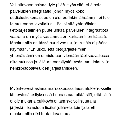
Valitettavana asiana Jyty pitää myös sitä, että sote-
palveluiden integraatio, johon myös koko
uudistuskokonaisuus on alunperinkin tähdännyt, ei tule
toteutumaan tavoitellusti. Paitsi että yhtenäisten
tietojärjestelmien puute uhkaa palvelujen integraatiota,
vaarana on myös kustannusten karkaaminen käsistä.
Maakunnilla on tässä suuri vastuu, jotta näin ei pääse
käymään. ”En usko, että tietojärjestelmien
yhtenäistäminen onnistutaan viemään läpi kaavailussa
aikataulussa ja tällä on merkitystä myös mm. talous- ja
henkilöstöpalveluiden järjestämiseen.”
Myönteisenä asiana marraskuussa lausuntokierrokselle
lähtevässä esityksessä Lounasmaa pitää sitä, että siinä
ei ole mukana pakkoyhtiöittämisvelvollisuutta ja
järjestämisvastuun lisäksi julkisella toimijalla eli
maakunnilla olisi tuotantovastuuta.