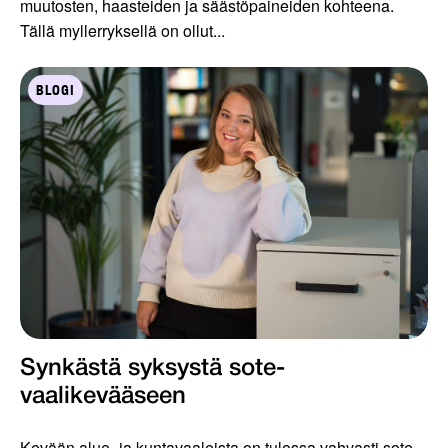
muutosten, haasteiden ja säästöpaineiden kohteena.
Tällä myllerryksellä on ollut...
BLOGI
Synkästä syksystä sote-
vaalikevääseen
Kevään alue- ja kuntavaaleista on tulossa vahvasti sote-