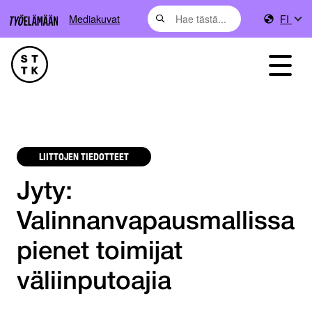
Mediakuvat
FI
LIITTOJEN TIEDOTTEET
Jyty:
Valinnanvapausmallissa
pienet toimijat
väliinputoajia