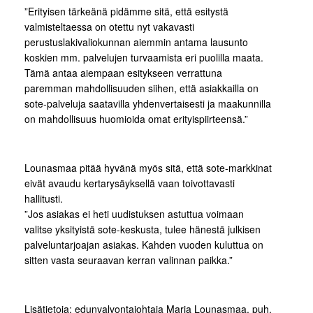
”Erityisen tärkeänä pidämme sitä, että esitystä
valmisteltaessa on otettu nyt vakavasti
perustuslakivaliokunnan aiemmin antama lausunto
koskien mm. palvelujen turvaamista eri puolilla maata.
Tämä antaa aiempaan esitykseen verrattuna
paremman mahdollisuuden siihen, että asiakkailla on
sote-palveluja saatavilla yhdenvertaisesti ja maakunnilla
on mahdollisuus huomioida omat erityispiirteensä.”
Lounasmaa pitää hyvänä myös sitä, että sote-markkinat
eivät avaudu kertarysäyksellä vaan toivottavasti
hallitusti.
”Jos asiakas ei heti uudistuksen astuttua voimaan
valitse yksityistä sote-keskusta, tulee hänestä julkisen
palveluntarjoajan asiakas. Kahden vuoden kuluttua on
sitten vasta seuraavan kerran valinnan paikka.”
Lisätietoja: edunvalvontajohtaja Marja Lounasmaa, puh.