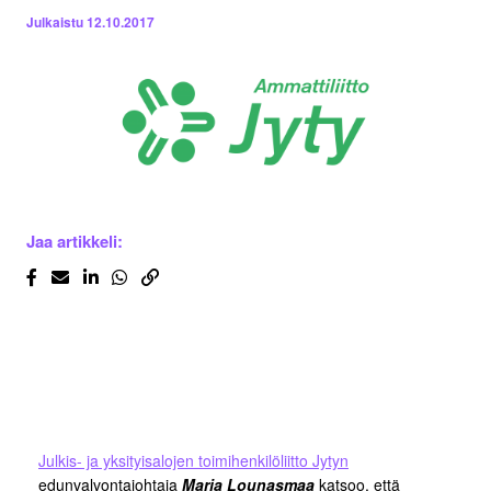
Julkaistu
12.10.2017
Jaa artikkeli:
Julkis- ja yksityisalojen toimihenkilöliitto Jytyn
edunvalvontajohtaja
Marja Lounasmaa
katsoo, että