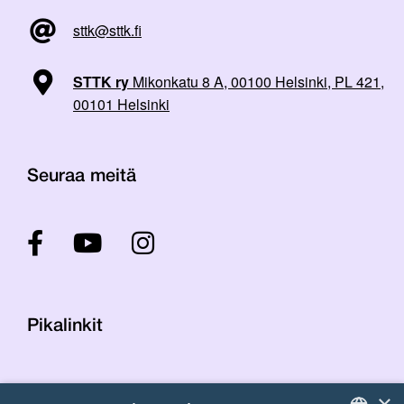
sttk@sttk.fi
STTK ry
Mikonkatu 8 A, 00100 Helsinki, PL 421,
00101 Helsinki
Seuraa meitä
Pikalinkit
Yhteystiedot
×