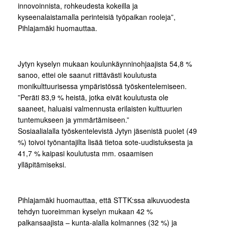
innovoinnista, rohkeudesta kokeilla ja
kyseenalaistamalla perinteisiä työpaikan rooleja”,
Pihlajamäki huomauttaa.
Jytyn kyselyn mukaan koulunkäynninohjaajista 54,8 %
sanoo, ettei ole saanut riittävästi koulutusta
monikulttuurisessa ympäristössä työskentelemiseen.
”Peräti 83,9 % heistä, jotka eivät koulutusta ole
saaneet, haluaisi valmennusta erilaisten kulttuurien
tuntemukseen ja ymmärtämiseen.”
Sosiaalialalla työskentelevistä Jytyn jäsenistä puolet (49
%) toivoi työnantajilta lisää tietoa sote-uudistuksesta ja
41,7 % kaipasi koulutusta mm. osaamisen
ylläpitämiseksi.
Pihlajamäki huomauttaa, että STTK:ssa alkuvuodesta
tehdyn tuoreimman kyselyn mukaan 42 %
palkansaajista – kunta-alalla kolmannes (32 %) ja