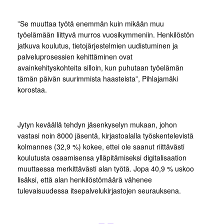
”Se muuttaa työtä enemmän kuin mikään muu
työelämään liittyvä murros vuosikymmeniin. Henkilöstön
jatkuva koulutus, tietojärjestelmien uudistuminen ja
palveluprosessien kehittäminen ovat
avainkehityskohteita silloin, kun puhutaan työelämän
tämän päivän suurimmista haasteista”, Pihlajamäki
korostaa.
Jytyn keväällä tehdyn jäsenkyselyn mukaan, johon
vastasi noin 8000 jäsentä, kirjastoalalla työskentelevistä
kolmannes (32,9 %) kokee, ettei ole saanut riittävästi
koulutusta osaamisensa ylläpitämiseksi digitalisaation
muuttaessa merkittävästi alan työtä. Jopa 40,9 % uskoo
lisäksi, että alan henkilöstömäärä vähenee
tulevaisuudessa itsepalvelukirjastojen seurauksena.