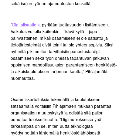
sekä isojen työnantajamuutosten keskellä.
”
Digitalisaatiolla
pyritään tuottavuuden lisäämiseen.
Vaikutus voi olla kuitenkin – ikävä kyllä – jopa
päinvastainen, mikäli osaamiseen ei ole satsattu ja
tietojärjestelmät eivät toimi tai ole yhteensopivia. Siksi
nyt mitä pikimmiten tarvittaisiin panostusta digi-
osaamiseen sekä työn ohessa tapahtuvan jatkuvan
oppimisen mahdollisuuksien parantamiseen henkilöstö-
ja aikuiskoulutuksen tarjonnan kautta,” Pihlajamäki
huomauttaa.
Osaamiskartoituksia tekemällä ja koulutukseen
satsaamalla voitaisiin Pihlajamäen mukaan parantaa
organisaation muutoskykyä ja edistää sitä paljon
puhuttua tuloksellisuutta. ”Digimurroksessa yhä
tärkeämpää on se, miten uutta teknologiaa
hyödynnetään lähtemällä henkilöstölähtöisestä