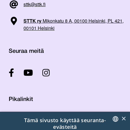
sttk@sttk.fi
STTK ry
Mikonkatu 8 A, 00100 Helsinki, PL 421,
00101 Helsinki
Seuraa meitä
Pikalinkit
×
Tämä sivusto käyttää seuranta-
Yhteystiedot
evästeitä
Laskutustiedot