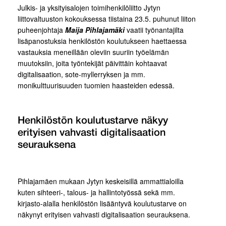
Julkis- ja yksityisalojen toimihenkilöliitto Jytyn
liittovaltuuston kokouksessa tiistaina 23.5. puhunut liiton
puheenjohtaja
Maija Pihlajamäki
vaatii työnantajilta
lisäpanostuksia henkilöstön koulutukseen haettaessa
vastauksia meneillään oleviin suuriin työelämän
muutoksiin, joita työntekijät päivittäin kohtaavat
digitalisaation, sote-myllerryksen ja mm.
monikulttuurisuuden tuomien haasteiden edessä.
Henkilöstön koulutustarve näkyy
erityisen vahvasti digitalisaation
seurauksena
Pihlajamäen mukaan Jytyn keskeisillä ammattialoilla
kuten sihteeri-, talous- ja hallintotyössä sekä mm.
kirjasto-alalla henkilöstön lisääntyvä koulutustarve on
näkynyt erityisen vahvasti digitalisaation seurauksena.