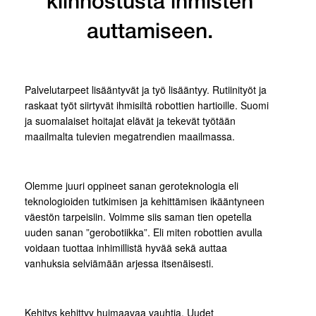
kiinnostusta ihmisten
auttamiseen.
Palvelutarpeet lisääntyvät ja työ lisääntyy. Rutiinityöt ja
raskaat työt siirtyvät ihmisiltä robottien hartioille. Suomi
ja suomalaiset hoitajat elävät ja tekevät työtään
maailmalta tulevien megatrendien maailmassa.
Olemme juuri oppineet sanan geroteknologia eli
teknologioiden tutkimisen ja kehittämisen ikääntyneen
väestön tarpeisiin. Voimme siis saman tien opetella
uuden sanan ”gerobotiikka”. Eli miten robottien avulla
voidaan tuottaa inhimillistä hyvää sekä auttaa
vanhuksia selviämään arjessa itsenäisesti.
Kehitys kehittyy huimaavaa vauhtia. Uudet