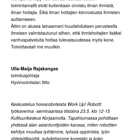
toimintamallit eivät kuitenkaan onnistu ilman ihmistä,
ilman hoitajia. Eikä ilman hoitajien kiinnostusta ihmisten
auttamiseen.
Äitini on alussa lainaamani huudahduksen perusteella
ilmeisen valmistautunut siihen, että ihmishoitajien lisäksi
vanhuspalveluita hoitaa tulevaisuudessa myös kone.
Toivottavasti me muutkin.
Ulla-Maija Rajakangas
toimitusjohtaja
Hyvinvointialan liitto
Keskustelua hoivaroboteista Work Up! Robotti
työkaverina -seminaarissa tiistaina 23.5. klo 12-15
Kulttuurikeskus Korjaamolla. Tapahtumassa pohditaan
yhdessä alan asiantuntijoiden kanssa, miten robottien
kehitys muuttaa työtämme, työssä oppimista, työn
yhteisöllisyyttä, suhdettamme koneisiin ja koko