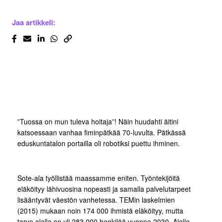
Jaa artikkeli:
”Tuossa on mun tuleva hoitaja”! Näin huudahti äitini
katsoessaan vanhaa fiminpätkää 70-luvulta. Pätkässä
eduskuntatalon portailla oli robotiksi puettu ihminen.
Sote-ala työllistää maassamme eniten. Työntekijöitä
eläköityy lähivuosina nopeasti ja samalla palvelutarpeet
lisääntyvät väestön vanhetessa. TEMin laskelmien
(2015) mukaan noin 174 000 ihmistä eläköityy, mutta
tarve alalla on yli 283 000 henkilöä vuonna 2030. Alalle