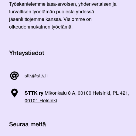
Työskentelemme tasa-arvoisen, yhdenvertaisen ja
turvallisen työelämän puolesta yhdessä
jäsenliittojemme kanssa. Visiomme on
oikeudenmukainen työelämä.
Yhteystiedot
sttk@sttk.fi
STTK ry
Mikonkatu 8 A, 00100 Helsinki, PL 421,
00101 Helsinki
Seuraa meitä