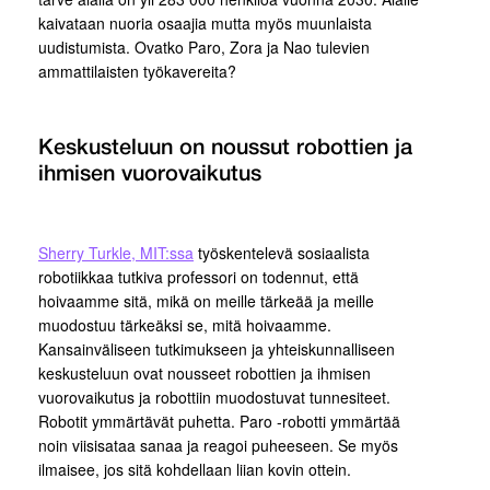
kaivataan nuoria osaajia mutta myös muunlaista
uudistumista. Ovatko Paro, Zora ja Nao tulevien
ammattilaisten työkavereita?
Keskusteluun on noussut robottien ja
ihmisen vuorovaikutus
Sherry Turkle, MIT:ssa
työskentelevä sosiaalista
robotiikkaa tutkiva professori on todennut, että
hoivaamme sitä, mikä on meille tärkeää ja meille
muodostuu tärkeäksi se, mitä hoivaamme.
Kansainväliseen tutkimukseen ja yhteiskunnalliseen
keskusteluun ovat nousseet robottien ja ihmisen
vuorovaikutus ja robottiin muodostuvat tunnesiteet.
Robotit ymmärtävät puhetta. Paro -robotti ymmärtää
noin viisisataa sanaa ja reagoi puheeseen. Se myös
ilmaisee, jos sitä kohdellaan liian kovin ottein.