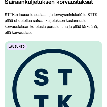
Sairaankuljetuksen korvaustaksat
STTK:n lausunto sosiaali- ja terveysministeriölle STTK
pitää ehdotettua sairaankuljetuksen kustannusten
korvaustaksan korotusta perusteltuna ja pitää tärkeänä,
että korvaustaso...
LAUSUNTO