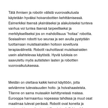
Tätä ihmisen ja robotin välistä vuorovaikutusta
käytetään hyväksi hoivarobottien kehittämisessä.
Esimerkiksi itsensä yksinäiseksi ja alakuloiseksi tunteva
vanhus voi tuntea itsensä tarpeelliseksi ja
merkitykselliseksi jos on mahdollisuus ”hoitaa” robottia.
Sosiaalinen robotti tuo seuraa ja sen avulla pystytään
tuottamaan muistisairaiden hoitoon soveltuvia
terapiavälineitä. Robotit rauhoittavat muistisairaiden
usein ailahtelevaa käytöstä. Hyviä tuloksia on
saavutettu myös autististen lasten ja robottien
vuorovaikutuksessa.
Meidän on otettava kaikki keinot käyttöön, jotta
selviämme tulevaisuuden hoito- ja hoivahaasteista.
Tilanne on sama muissakin kehittyneissä maissa.
Eurooppa harmaantuu nopeassa tahdissa ja muut osat
maailmaa tulevat perässä. Robotit ovat koneita ja