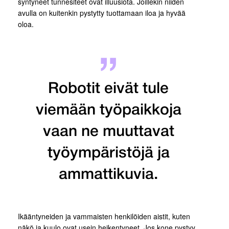
syntyneet tunnesiteet ovat illuusiota. Joillekin niiden
avulla on kuitenkin pystytty tuottamaan iloa ja hyvää
oloa.
Robotit eivät tule
viemään työpaikkoja
vaan ne muuttavat
työympäristöjä ja
ammattikuvia.
Ikääntyneiden ja vammaisten henkilöiden aistit, kuten
näkö ja kuulo ovat usein heikentyneet. Jos kone pystyy