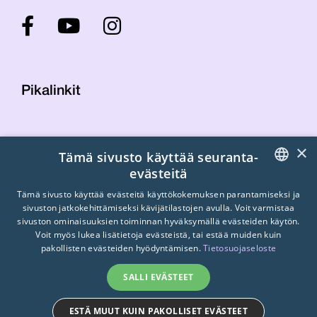
Pikalinkit
Yhteystiedot
×
Tämä sivusto käyttää seuranta-
Laskutustiedot
evästeitä
STTK:n kuvapankki
FINNISH
Tietosuojaseloste
Tämä sivusto käyttää evästeitä käyttökokemuksen parantamiseksi ja
sivuston jatkokehittämiseksi kävijätilastojen avulla. Voit varmistaa
Turvallisemman tilan periaatteet
ENGLISH
sivuston ominaisuuksien toiminnan hyväksymällä evästeiden käytön.
Voit myös lukea lisätietoja evästeistä, tai estää muiden kuin
SWEDISH
pakollisten evästeiden hyödyntämisen.
Tietosuojaseloste
SALLI EVÄSTEET
ESTÄ MUUT KUIN PAKOLLISET EVÄSTEET
© 2026
STTK.
Made with ❤ by
Avoin.Systems