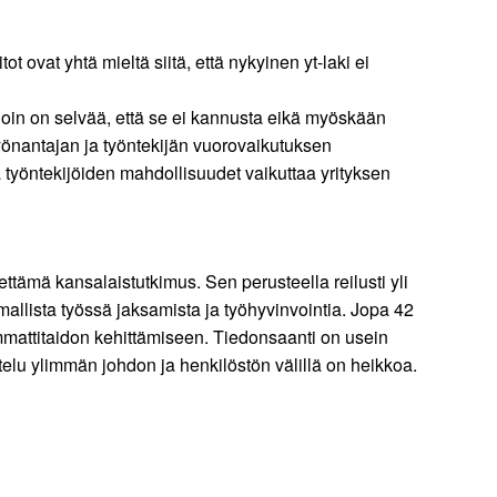
t ovat yhtä mieltä siitä, että nykyinen yt-laki ei
lloin on selvää, että se ei kannusta eikä myöskään
 työnantajan ja työntekijän vuorovaikutuksen
 työntekijöiden mahdollisuudet vaikuttaa yrityksen
ttämä kansalaistutkimus. Sen perusteella reilusti yli
mallista työssä jaksamista ja työhyvinvointia. Jopa 42
mmattitaidon kehittämiseen. Tiedonsaanti on usein
elu ylimmän johdon ja henkilöstön välillä on heikkoa.