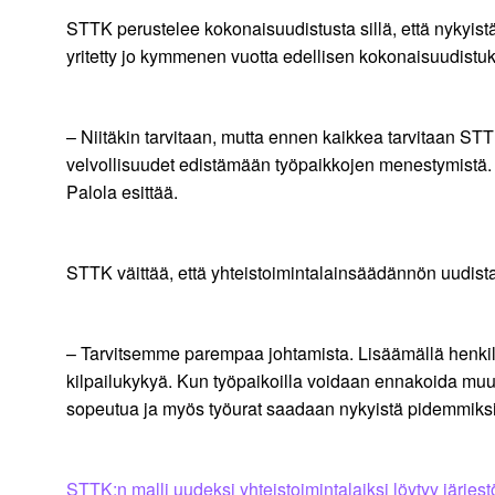
STTK perustelee kokonaisuudistusta sillä, että nykyistä
yritetty jo kymmenen vuotta edellisen kokonaisuudistuks
– Niitäkin tarvitaan, mutta ennen kaikkea tarvitaan STT
velvollisuudet edistämään työpaikkojen menestymistä. 
Palola esittää.
STTK väittää, että yhteistoimintalainsäädännön uudist
– Tarvitsemme parempaa johtamista. Lisäämällä henkilö
kilpailukykyä. Kun työpaikoilla voidaan ennakoida muu
sopeutua ja myös työurat saadaan nykyistä pidemmiksi,
STTK:n malli uudeksi yhteistoimintalaiksi löytyy järjest