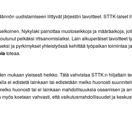
ön uudistamiseen liittyvät järjestön tavoitteet. STTK-laiset liito
easelkoinen. Nykylaki painottaa muotoseikkoja ja määräaikoja, jo
otoutunut pelkäksi irtisanomislaiksi. Lain alkuperäiset tavoitteet
eksi ja pyrkimykset yhteistyössä kehittää työpaikan toimintaa ja
ola
toteaa.
n mukaan yleisesti heikko. Tätä vahvistaa STTK:n hiljattain tee
lla ei edistetä lainkaan tai edistetään melko huonosti suunnitel
n melko huonosti tai ei lainkaan mahdollisuuksia osaamisen ja a
a myös koetaan vahvasti, että vaikutusmahdollisuudet ja keskust