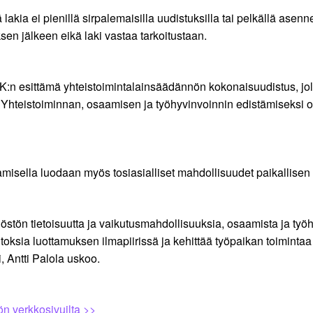
 lakia ei pienillä sirpalemaisilla uudistuksilla tai pelkällä as
en jälkeen eikä laki vastaa tarkoitustaan.
K:n esittämä yhteistoimintalainsäädännön kokonaisuudistus, jolla
Yhteistoiminnan, osaamisen ja työhyvinvoinnin edistämiseksi on
amisella luodaan myös tosiasialliset mahdollisuudet paikallis
stön tietoisuutta ja vaikutusmahdollisuuksia, osaamista ja työ
toksia luottamuksen ilmapiirissä ja kehittää työpaikan toimint
 Antti Palola uskoo.
ön verkkosivuilta >>