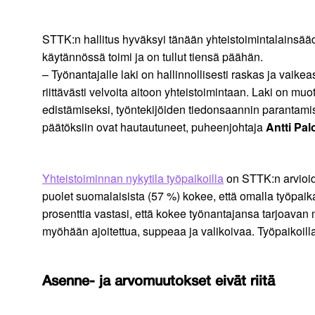
STTK:n hallitus hyväksyi tänään yhteistoimintalainsäädänn
käytännössä toimi ja on tullut tiensä päähän.
– Työnantajalle laki on hallinnollisesti raskas ja vaik
riittävästi velvoita aitoon yhteistoimintaan. Laki on mu
edistämiseksi, työntekijöiden tiedonsaannin parantamis
päätöksiin ovat hautautuneet, puheenjohtaja
Antti Pal
Yhteistoiminnan nykytila työpaikoilla
on STTK:n arvioide
puolet suomalaisista (57 %) kokee, että omalla työpaika
prosenttia vastasi, että kokee työnantajansa tarjoava
myöhään ajoitettua, suppeaa ja valikoivaa. Työpaikoill
Asenne- ja arvomuutokset eivät riitä