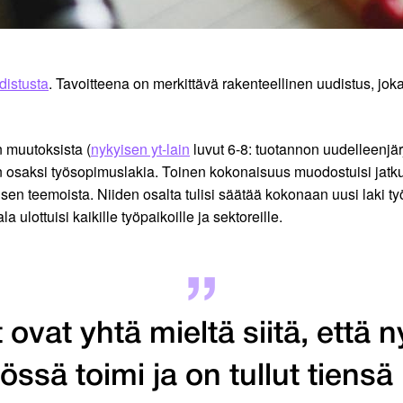
distusta
. Tavoitteena on merkittävä rakenteellinen uudistus, j
 muutoksista (
nykyisen yt-lain
luvut 6-8: tuotannon uudelleenjär
äisiin osaksi työsopimuslakia. Toinen kokonaisuus muodostuisi ja
n teemoista. Niiden osalta tulisi säätää kokonaan uusi laki ty
 ulottuisi kaikille työpaikoille ja sektoreille.
t ovat yhtä mieltä siitä, että n
ssä toimi ja on tullut tiens