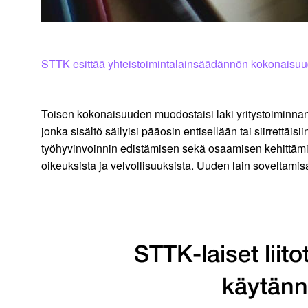
STTK esittää yhteistoimintalainsäädännön kokonaisuu
Toisen kokonaisuuden muodostaisi laki yritystoiminnan
jonka sisältö säilyisi pääosin entisellään tai siirrett
työhyvinvoinnin edistämisen sekä osaamisen kehittämise
oikeuksista ja velvollisuuksista. Uuden lain soveltamisala
STTK-laiset liito
käytännö