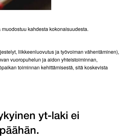
oka muodostuu kahdesta kokonaisuudesta.
jestelyt, liikkeenluovutus ja työvoiman vähentäminen),
tkuvan vuoropuhelun ja aidon yhteistoiminnan,
öpaikan toiminnan kehittämisestä, sitä koskevista
ykyinen yt-laki ei
ä päähän.