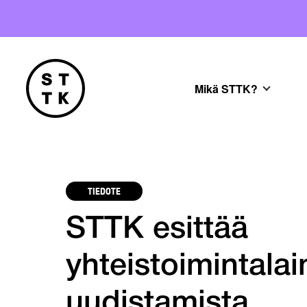
Mikä STTK?
TIEDOTE
STTK esittää
yhteistoimintal
uudistamista