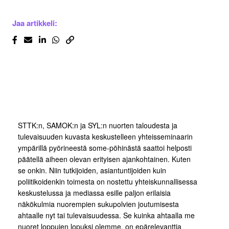
Jaa artikkeli:
STTK:n, SAMOK:n ja SYL:n nuorten taloudesta ja
tulevaisuuden kuvasta keskustelleen yhteisseminaarin
ympärillä pyörineestä some-pöhinästä saattoi helposti
päätellä aiheen olevan erityisen ajankohtainen. Kuten
se onkin. Niin tutkijoiden, asiantuntijoiden kuin
poliitikoidenkin toimesta on nostettu yhteiskunnallisessa
keskustelussa ja mediassa esille paljon erilaisia
näkökulmia nuorempien sukupolvien joutumisesta
ahtaalle nyt tai tulevaisuudessa. Se kuinka ahtaalla me
nuoret loppujen lopuksi olemme, on epärelevanttia