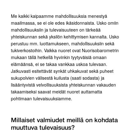
Me kaikki kaipaamme mahdollisuuksia menestyä
maailmassa, se ei ole edes ikäsidonnaista. Usko omiin
mahdollisuuksiin ja tulevaisuuteen on tärkeää
yhteiskunnan sekä yksilön kehittymisen kannalta. Usko
perustuu mm. luottamukseen, mahdollisuuksiin sekä
tukiverkostoihin. Vaikka nuoret ovat Nuorisobarometrin
mukaan tällä hetkellä hyvinkin tyytyväisiä omaan
elämäänsä, ei se takaa vankkaa uskoa tulevaan.
Jatkuvasti esitettävät synkät uhkakuvat sekä puheet
sukupolvien välisestä kuilusta (saati sodasta) ja
lisääntyvistä velvollisuuksista yhteiskunnan vakauden
takaamiseksi saavat meidät nuoret auttamatta
pohtimaan tulevaisuuksiamme.
Millaiset valmiudet meillä on kohdata
muuttuva tulevaisuus?