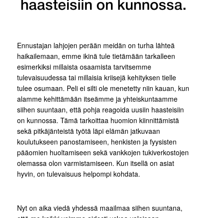
haasteisiin on kunnossa.
Ennustajan lahjojen perään meidän on turha lähteä
haikailemaan, emme ikinä tule tietämään tarkalleen
esimerkiksi millaista osaamista tarvitsemme
tulevaisuudessa tai millaisia kriisejä kehityksen tielle
tulee osumaan. Peli ei silti ole menetetty niin kauan, kun
alamme kehittämään itseämme ja yhteiskuntaamme
siihen suuntaan, että pohja reagoida uusiin haasteisiin
on kunnossa. Tämä tarkoittaa huomion kiinnittämistä
sekä pitkäjänteistä työtä läpi elämän jatkuvaan
koulutukseen panostamiseen, henkisten ja fyysisten
pääomien huoltamiseen sekä vankkojen tukiverkostojen
olemassa olon varmistamiseen. Kun itsellä on asiat
hyvin, on tulevaisuus helpompi kohdata.
Nyt on aika viedä yhdessä maailmaa siihen suuntana,