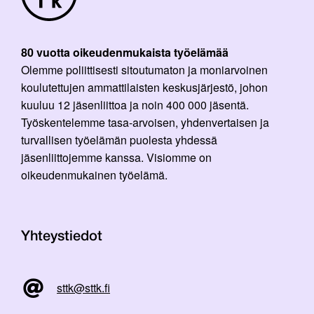
80 vuotta oikeudenmukaista työelämää
Olemme poliittisesti sitoutumaton ja moniarvoinen
koulutettujen ammattilaisten keskusjärjestö, johon
kuuluu 12 jäsenliittoa ja noin 400 000 jäsentä.
Työskentelemme tasa-arvoisen, yhdenvertaisen ja
turvallisen työelämän puolesta yhdessä
jäsenliittojemme kanssa. Visiomme on
oikeudenmukainen työelämä.
Yhteystiedot
sttk@sttk.fi