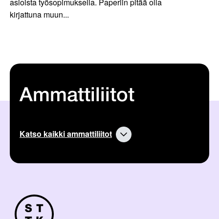
asioista työsopimuksella. Paperiin pitää olla
kirjattuna muun...
Ammattiliitot
Katso kaikki ammattiliitot