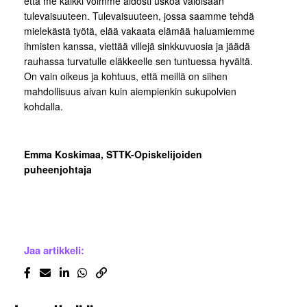
että me kaikki voimme aidosti uskoa valoisaan
tulevaisuuteen. Tulevaisuuteen, jossa saamme tehdä
mielekästä työtä, elää vakaata elämää haluamiemme
ihmisten kanssa, viettää villejä sinkkuvuosia ja jäädä
rauhassa turvatulle eläkkeelle sen tuntuessa hyvältä.
On vain oikeus ja kohtuus, että meillä on siihen
mahdollisuus aivan kuin aiempienkin sukupolvien
kohdalla.
Emma Koskimaa, STTK-Opiskelijoiden
puheenjohtaja
Jaa artikkeli: