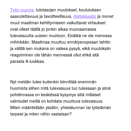
Työn murros
, tulotasojen muutokset, koulutuksen
saavutettavuus ja tavoitteellisuus,
digitalisaatio
ja monet
muut maailman kehittymiseen vaikuttavat virtaukset
ovat olleet täällä jo jonkin aikaa muovaamassa
tulevaisuutta uuteen muotoon. Eivätkä ne ole menossa
mihinkään. Maailmaa muuttuu ennätysnopeaan tahtiin
ja välillä sen mukana on vaikea pysyä, eikä muutoksiin
reagoiminen ole tähän mennessä ollut ehkä sitä
parasta A-luokkaa.
Nyt meidän tulee kuitenkin kiinnittää enemmän
huomiota siihen mitä tulevaisuus tuo tulessaan ja siinä
pohdinnassa on keskiössä kysymys siitä millaiset
valmiudet meillä on kohdata muuttuva tulevaisuus.
Miten määritellään yksilön, yhteiskunnan tai työelämän
tarpeet ja miten niihin vastataan?