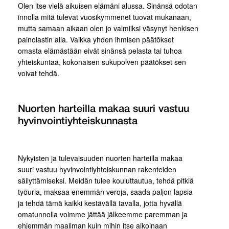
Olen itse vielä aikuisen elämäni alussa. Sinänsä odotan
innolla mitä tulevat vuosikymmenet tuovat mukanaan,
mutta samaan aikaan olen jo valmiiksi väsynyt henkisen
painolastin alla. Vaikka yhden ihmisen päätökset
omasta elämästään eivät sinänsä pelasta tai tuhoa
yhteiskuntaa, kokonaisen sukupolven päätökset sen
voivat tehdä.
Nuorten harteilla makaa suuri vastuu
hyvinvointiyhteiskunnasta
Nykyisten ja tulevaisuuden nuorten harteilla makaa
suuri vastuu hyvinvointiyhteiskunnan rakenteiden
säilyttämiseksi. Meidän tulee kouluttautua, tehdä pitkiä
työuria, maksaa enemmän veroja, saada paljon lapsia
ja tehdä tämä kaikki kestävällä tavalla, jotta hyvällä
omatunnolla voimme jättää jälkeemme paremman ja
ehjemmän maailman kuin mihin itse aikoinaan