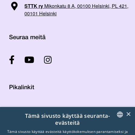
STTK ry
Mikonkatu 8 A, 00100 Helsinki, PL 421,
00101 Helsinki
Seuraa meitä
Pikalinkit
Yhteystiedot
×
Tämä sivusto käyttää seuranta-
Laskutustiedot
evästeitä
STTK:n kuvapankki
FINNISH
Tietosuojaseloste
Tämä sivusto käyttää evästeitä käyttökokemuksen parantamiseksi ja