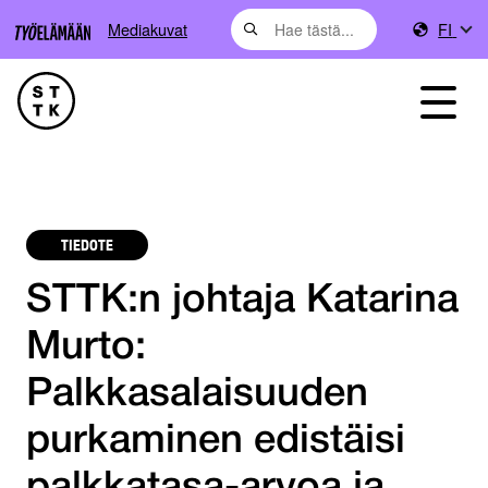
Mediakuvat
FI
TIEDOTE
STTK:n johtaja Katarina
Murto:
Palkkasalaisuuden
purkaminen edistäisi