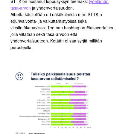
STTK on nostanut loppusyksyn teemaksi
työelämän
tasa-arvon
ja yhdenvertaisuuden.
Aihetta käsitellään eri näkökulmista mm. STTK:n
edunvalvonta- ja vaikuttamistyössä sekä
viestintäkanavissa. Teeman hashtag on #tasavertainen,
jolla viitataan sekä tasa-arvoon että
yhdenvertaisuuteen. Ketään ei saa syrjiä millään
perusteella.