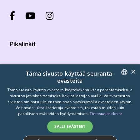
Pikalinkit
Yhteystiedot
×
Tämä sivusto käyttää seuranta-
Laskutustiedot
evästeitä
STTK:n kuvapankki
FINNISH
Tietosuojaseloste
Tämä sivusto käyttää evästeitä käyttökokemuksen parantamiseksi ja
sivuston jatkokehittämiseksi kävijätilastojen avulla. Voit varmistaa
Turvallisemman tilan periaatteet
ENGLISH
sivuston ominaisuuksien toiminnan hyväksymällä evästeiden käytön.
Voit myös lukea lisätietoja evästeistä, tai estää muiden kuin
SWEDISH
pakollisten evästeiden hyödyntämisen.
Tietosuojaseloste
SALLI EVÄSTEET