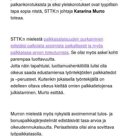
palkankorotuksista ja siksi yleiskorotukset ovat tyypillisin
tapa sopia niistä, STTK:n johtaja
Katarina Murto
toteaa.
STTK:n mielestä
palkkasalaisuuden purkaminen
edistäisi palkoista sopimista paikallisesti ja myös
palkkatasa-arvon toteutumista
. Se olisi myös askel kohti
parempaa tuottavuutta.
Jotta näin tapahtuisi, luottamushenkilöillä tulisi olla
oikeus saada edustamiensa työntekijöiden palkkatiedot
ja –perusteet. Kuitenkin jokaisella työntekijällä on
edelleen oltava oikeus kieltää omien palkkatietojensa
julkistaminen, Murto esittää.
Murron mielestä myös nykyistä avoimemmat tulos- ja
bonuspalkkajärjestelmät edistäisivät tasa-arvoa ja
oikeudenmukaisuutta. Periaatteista olisi aina sovittava
työpaikkatasolla.