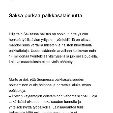
Saksa purkaa palkkasalaisuutta
Hiljattain Saksassa hallitus on sopinut, että yli 200
henkeä työllistävien yritysten työntekijöillä on oltava
mahdollisuus vertailla miesten ja naisten nimettomiä
palkkatietoja. Uuden säännön arvellaan koskevan noin
14 miljoonaa työntekijää yksityisellä ja julkisella puolella.
Lain voimaantulosta ei ole vielä päätetty.
Murto arvioi, että Suomessa palkkasalaisuuden
poistaminen ei ole helppoa ja herättäisi aluksi myös
epäluuloja.
– Hyvien käytäntöjen edistäminen vähentäisi epäluuloja
sekä lisäisi oikeudenmukaisuuden tunnetta ja
yhteisöllisyyttä työpaikoilla. Lainsäädäntöä tulisi
tarkastella tältä osin, mutta pakottamalla ei