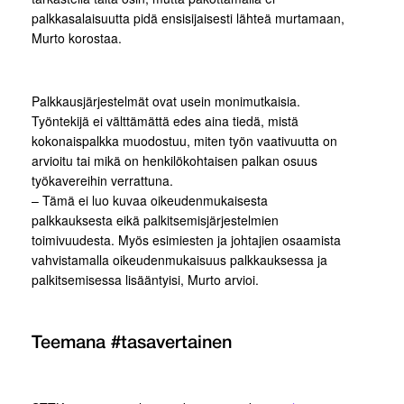
palkkasalaisuutta pidä ensisijaisesti lähteä murtamaan,
Murto korostaa.
Palkkausjärjestelmät ovat usein monimutkaisia.
Työntekijä ei välttämättä edes aina tiedä, mistä
kokonaispalkka muodostuu, miten työn vaativuutta on
arvioitu tai mikä on henkilökohtaisen palkan osuus
työkavereihin verrattuna.
– Tämä ei luo kuvaa oikeudenmukaisesta
palkkauksesta eikä palkitsemisjärjestelmien
toimivuudesta. Myös esimiesten ja johtajien osaamista
vahvistamalla oikeudenmukaisuus palkkauksessa ja
palkitsemisessa lisääntyisi, Murto arvioi.
Teemana #tasavertainen