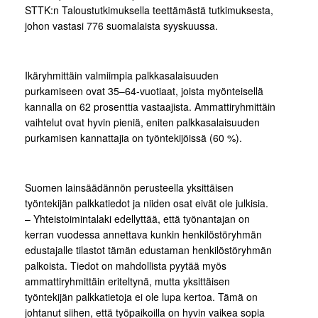
STTK:n Taloustutkimuksella teettämästä tutkimuksesta,
johon vastasi 776 suomalaista syyskuussa.
Ikäryhmittäin valmiimpia palkkasalaisuuden
purkamiseen ovat 35–64-vuotiaat, joista myönteisellä
kannalla on 62 prosenttia vastaajista. Ammattiryhmittäin
vaihtelut ovat hyvin pieniä, eniten palkkasalaisuuden
purkamisen kannattajia on työntekijöissä (60 %).
Suomen lainsäädännön perusteella yksittäisen
työntekijän palkkatiedot ja niiden osat eivät ole julkisia.
– Yhteistoimintalaki edellyttää, että työnantajan on
kerran vuodessa annettava kunkin henkilöstöryhmän
edustajalle tilastot tämän edustaman henkilöstöryhmän
palkoista. Tiedot on mahdollista pyytää myös
ammattiryhmittäin eriteltynä, mutta yksittäisen
työntekijän palkkatietoja ei ole lupa kertoa. Tämä on
johtanut siihen, että työpaikoilla on hyvin vaikea sopia