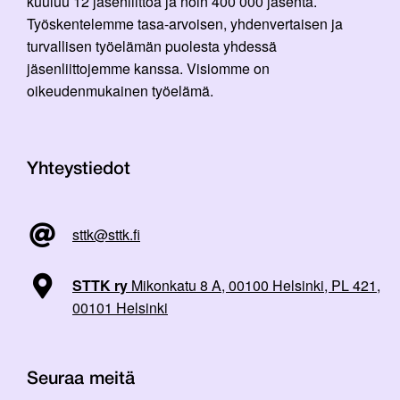
kuuluu 12 jäsenliittoa ja noin 400 000 jäsentä.
Työskentelemme tasa-arvoisen, yhdenvertaisen ja
turvallisen työelämän puolesta yhdessä
jäsenliittojemme kanssa. Visiomme on
oikeudenmukainen työelämä.
Yhteystiedot
sttk@sttk.fi
STTK ry
Mikonkatu 8 A, 00100 Helsinki, PL 421,
00101 Helsinki
Seuraa meitä