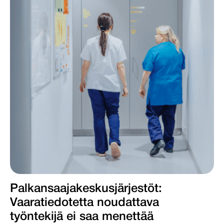
Palkansaajakeskus­järjestöt:
Vaaratiedotetta noudattava
työntekijä ei saa menettää