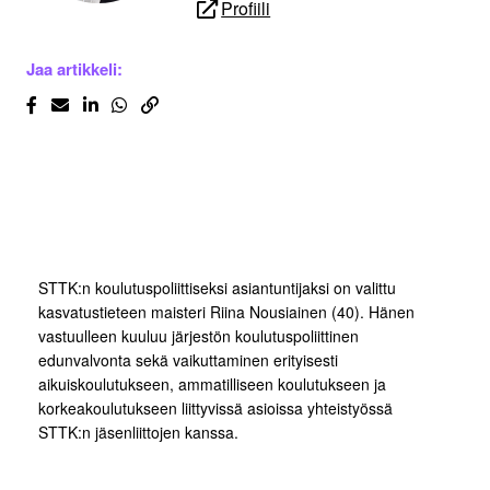
Profiili
Jaa artikkeli:
STTK:n koulutuspoliittiseksi asiantuntijaksi on valittu
kasvatustieteen maisteri Riina Nousiainen (40). Hänen
vastuulleen kuuluu järjestön koulutuspoliittinen
edunvalvonta sekä vaikuttaminen erityisesti
aikuiskoulutukseen, ammatilliseen koulutukseen ja
korkeakoulutukseen liittyvissä asioissa yhteistyössä
STTK:n jäsenliittojen kanssa.