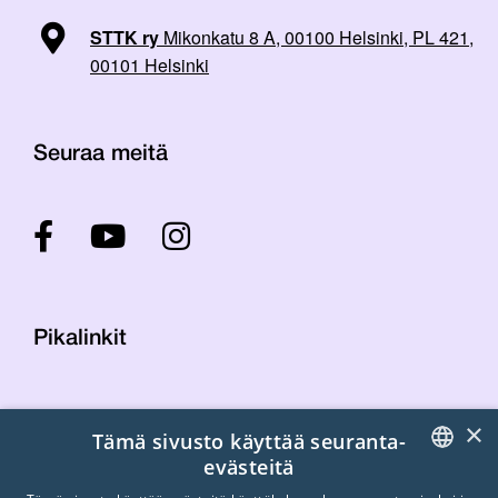
STTK ry
Mikonkatu 8 A, 00100 Helsinki, PL 421,
00101 Helsinki
Seuraa meitä
Pikalinkit
Yhteystiedot
×
Tämä sivusto käyttää seuranta-
Laskutustiedot
evästeitä
STTK:n kuvapankki
FINNISH