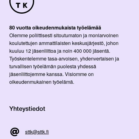
80 vuotta oikeudenmukaista työelämää
Olemme poliittisesti sitoutumaton ja moniarvoinen
koulutettujen ammattilaisten keskusjärjestö, johon
kuuluu 12 jäsenliittoa ja noin 400 000 jäsentä.
Työskentelemme tasa-arvoisen, yhdenvertaisen ja
turvallisen työelämän puolesta yhdessä
jäsenliittojemme kanssa. Visiomme on
oikeudenmukainen työelämä.
Yhteystiedot
sttk@sttk.fi