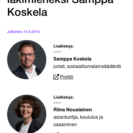
lakimieheksi Samppa
Koskela
Julkaistu
14.9.2016
Lisätietoja:
Samppa Koskela
juristi, sosiaaliturvalainsäädäntö
Profiili
Lisätietoja:
Riina Nousiainen
asiantuntija, koulutus ja
osaaminen