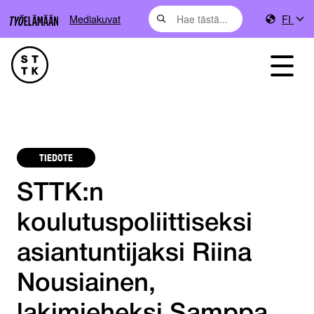
Mediakuvat
FI
TIEDOTE
STTK:n
koulutuspoliittiseksi
asiantuntijaksi Riina
Nousiainen,