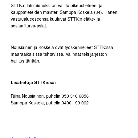
STTK:n lakimieheksi on valittu oikeustieteen- ja
kauppatieteiden maisteri Samppa Koskela (34). Hänen
vastuualueeseensa kuuluvat STTK:n eläke- ja
sosiaaliturva-asiat.
Nousiainen ja Koskela ovat työskennelleet STTK:ssa
määräaikaisissa tehtävissä. Valinnat teki järjestön
hallitus tänään.
Lisätietoja STTK:ssa:
Riina Nousiainen, puhelin 050 310 6056
Samppa Koskela, puhelin 0400 199 062