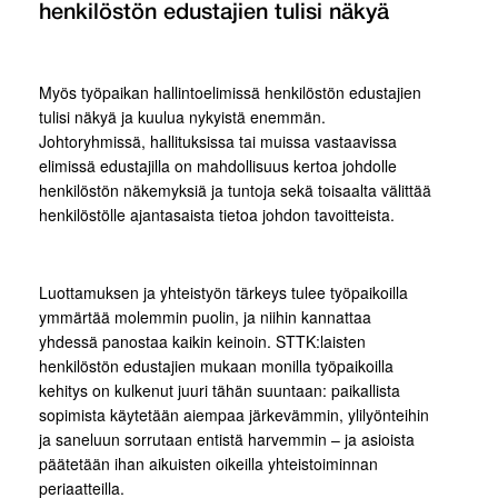
henkilöstön edustajien tulisi näkyä
Myös työpaikan hallintoelimissä henkilöstön edustajien
tulisi näkyä ja kuulua nykyistä enemmän.
Johtoryhmissä, hallituksissa tai muissa vastaavissa
elimissä edustajilla on mahdollisuus kertoa johdolle
henkilöstön näkemyksiä ja tuntoja sekä toisaalta välittää
henkilöstölle ajantasaista tietoa johdon tavoitteista.
Luottamuksen ja yhteistyön tärkeys tulee työpaikoilla
ymmärtää molemmin puolin, ja niihin kannattaa
yhdessä panostaa kaikin keinoin. STTK:laisten
henkilöstön edustajien mukaan monilla työpaikoilla
kehitys on kulkenut juuri tähän suuntaan: paikallista
sopimista käytetään aiempaa järkevämmin, ylilyönteihin
ja saneluun sorrutaan entistä harvemmin – ja asioista
päätetään ihan aikuisten oikeilla yhteistoiminnan
periaatteilla.