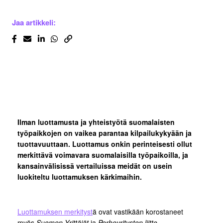
Jaa artikkeli:
Ilman luottamusta ja yhteistyötä suomalaisten
työpaikkojen on vaikea parantaa kilpailukykyään ja
tuottavuuttaan.
Luottamus onkin perinteisesti ollut
merkittävä voimavara suomalaisilla työpaikoilla, ja
kansainvälisissä vertailuissa meidät on usein
luokiteltu luottamuksen kärkimaihin.
Luottamuksen merkityst
ä ovat vastikään korostaneet
myös
Suomen Yrittäjät
ja
Perheyritysten liitto