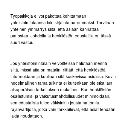
Työpaikkoja ei voi pakottaa kehittämään
yhteistoimintaansa lain kirjainta paremmaksi. Tarvitaan
yhteinen ymmärrys siitä, että asiaan kannattaa
panostaa. Johdolla ja henkilöstön edustajilla on tässä
suuri vastuu.
Jos yhteistoimintalain velvoitteissa halutaan mennä
siitä, missä aita on matalin, riittää, että henkilöstöä
informoidaan ja kuullaan sitä koskevissa asioissa. Kovin
hedelmällinen tämä tulkinta ei kuitenkaan ole eikä lain
alkuperäisen tarkoituksen mukainen. Kun henkilöstön
osallistumis- ja vaikutusmahdollisuudet minimoidaan,
sen edustajista tulee väkisinkin joustamattomia
rajanvartijoita, jotka vain tarkkailevat, että asiat tehdään
lakia noudattaen.