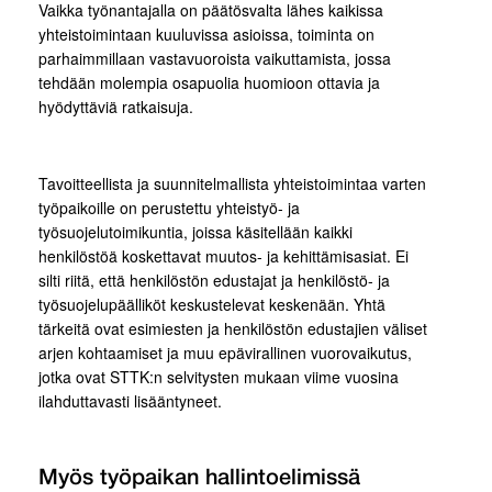
Vaikka työnantajalla on päätösvalta lähes kaikissa
yhteistoimintaan kuuluvissa asioissa, toiminta on
parhaimmillaan vastavuoroista vaikuttamista, jossa
tehdään molempia osapuolia huomioon ottavia ja
hyödyttäviä ratkaisuja.
Tavoitteellista ja suunnitelmallista yhteistoimintaa varten
työpaikoille on perustettu yhteistyö- ja
työsuojelutoimikuntia, joissa käsitellään kaikki
henkilöstöä koskettavat muutos- ja kehittämisasiat. Ei
silti riitä, että henkilöstön edustajat ja henkilöstö- ja
työsuojelupäälliköt keskustelevat keskenään. Yhtä
tärkeitä ovat esimiesten ja henkilöstön edustajien väliset
arjen kohtaamiset ja muu epävirallinen vuorovaikutus,
jotka ovat STTK:n selvitysten mukaan viime vuosina
ilahduttavasti lisääntyneet.
Myös työpaikan hallintoelimissä