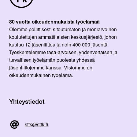
80 vuotta oikeudenmukaista työelämää
Olemme poliittisesti sitoutumaton ja moniarvoinen
koulutettujen ammattilaisten keskusjärjestö, johon
kuuluu 12 jäsenliittoa ja noin 400 000 jäsentä.
Työskentelemme tasa-arvoisen, yhdenvertaisen ja
turvallisen työelämän puolesta yhdessä
jäsenliittojemme kanssa. Visiomme on
oikeudenmukainen työelämä.
Yhteystiedot
sttk@sttk.fi