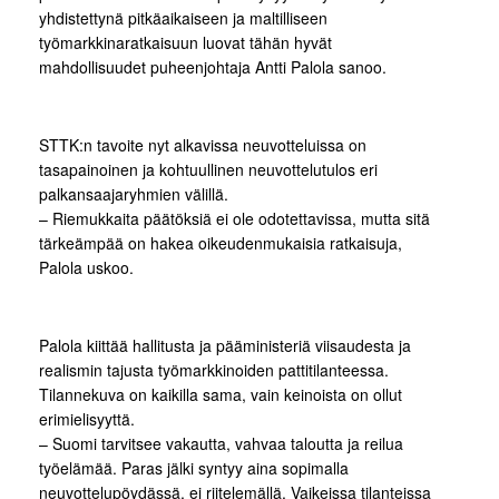
yhdistettynä pitkäaikaiseen ja maltilliseen
työmarkkinaratkaisuun luovat tähän hyvät
mahdollisuudet puheenjohtaja Antti Palola sanoo.
STTK:n tavoite nyt alkavissa neuvotteluissa on
tasapainoinen ja kohtuullinen neuvottelutulos eri
palkansaajaryhmien välillä.
– Riemukkaita päätöksiä ei ole odotettavissa, mutta sitä
tärkeämpää on hakea oikeudenmukaisia ratkaisuja,
Palola uskoo.
Palola kiittää hallitusta ja pääministeriä viisaudesta ja
realismin tajusta työmarkkinoiden pattitilanteessa.
Tilannekuva on kaikilla sama, vain keinoista on ollut
erimielisyyttä.
– Suomi tarvitsee vakautta, vahvaa taloutta ja reilua
työelämää. Paras jälki syntyy aina sopimalla
neuvottelupöydässä, ei riitelemällä. Vaikeissa tilanteissa