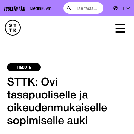
Mediakuvat
FI
TIEDOTE
STTK: Ovi
tasapuoliselle ja
oikeudenmukaiselle
sopimiselle auki