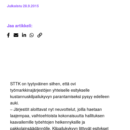
Julkaistu
28.9.2015
Jaa artikkeli:
STTK on tyytyväinen siihen, että ovi
työmarkkinajärjestöjen yhteiselle esitykselle
kustannuskilpailukyvyn parantamiseksi pysyy edelleen
auki.
– Järjestöt aloittavat nyt neuvottelut, joilla haetaan
laajempaa, vaihtoehtoista kokonaisuutta hallituksen
kaavailemille työehtojen heikennyksille ja
pakkolainsäädännölle. Kilpailukykyyn liittyvät esitykset