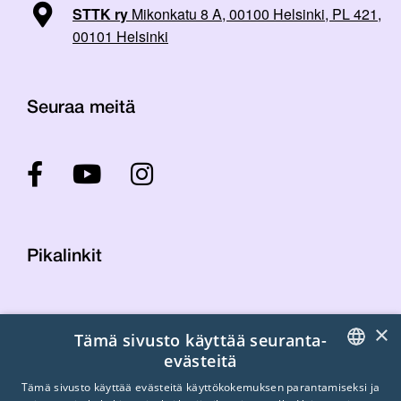
STTK ry
Mikonkatu 8 A, 00100 Helsinki, PL 421,
00101 Helsinki
Seuraa meitä
Pikalinkit
Yhteystiedot
×
Tämä sivusto käyttää seuranta-
Laskutustiedot
evästeitä
STTK:n kuvapankki
FINNISH
Tietosuojaseloste
Tämä sivusto käyttää evästeitä käyttökokemuksen parantamiseksi ja