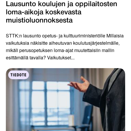
Lausunto koulujen ja oppilaitosten
loma-aikoja koskevasta
muistioluonnoksesta
STTK:n lausunto opetus- ja kulttuuriministeriölle Millaisia
vaikutuksia näkisitte aiheutuvan koulutusjärjestelmälle,
mikäli perusopetuksen loma-ajat muutettaisiin mallin
esittämällä tavalla? Vaikutukset...
TIEDOTE