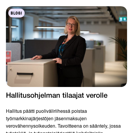
BLOGI
Hallitusohjelman tilaajat verolle
Hallitus päätti puoliväliriihessä poistaa
työmarkkinajärjestöjen jäsenmaksujen
verovähennysoikeuden. Tavoitteena on sääntely, jossa