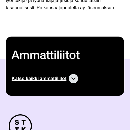
työntekijä- ja työnantajajärjestöjä kohdeltaisiin
tasapuolisesti. Palkansaajapuolella ay-jäsenmaksun...
Ammattiliitot
Katso kaikki ammattiliitot