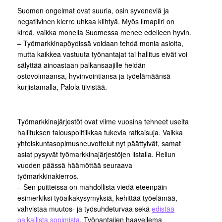
Suomen ongelmat ovat suuria, osin syveneviä ja
negatiivinen kierre uhkaa kiihtyä. Myös ilmapiiri on
kireä, vaikka monella Suomessa menee edelleen hyvin.
– Työmarkkinapöydissä voidaan tehdä monia asioita,
mutta kaikkea vastuuta työnantajat tai hallitus eivät voi
sälyttää ainoastaan palkansaajille heidän
ostovoimaansa, hyvinvointiansa ja työelämäänsä
kurjistamalla, Palola tiivistää.
Työmarkkinajärjestöt ovat viime vuosina tehneet useita
hallituksen talouspolitiikkaa tukevia ratkaisuja. Vaikka
yhteiskuntasopimusneuvottelut nyt päättyivät, samat
asiat pysyvät työmarkkinajärjestöjen listalla. Reilun
vuoden päässä häämöttää seuraava
työmarkkinakierros.
– Sen puitteissa on mahdollista viedä eteenpäin
esimerkiksi työaikakysymyksiä, kehittää työelämää,
vahvistaa muutos- ja työsuhdeturvaa sekä
edistää
paikallista sopimista
. Työnantajien haaveilema