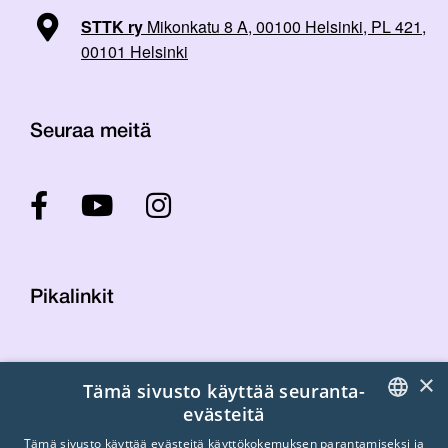
STTK ry
Mikonkatu 8 A, 00100 Helsinki, PL 421,
00101 Helsinki
Seuraa meitä
Pikalinkit
Yhteystiedot
×
Tämä sivusto käyttää seuranta-
Laskutustiedot
evästeitä
STTK:n kuvapankki
FINNISH
Tietosuojaseloste
Tämä sivusto käyttää evästeitä käyttökokemuksen parantamiseksi ja