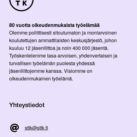
80 vuotta oikeudenmukaista työelämää
Olemme poliittisesti sitoutumaton ja moniarvoinen
koulutettujen ammattilaisten keskusjärjestö, johon
kuuluu 12 jäsenliittoa ja noin 400 000 jäsentä.
Työskentelemme tasa-arvoisen, yhdenvertaisen ja
turvallisen työelämän puolesta yhdessä
jäsenliittojemme kanssa. Visiomme on
oikeudenmukainen työelämä.
Yhteystiedot
sttk@sttk.fi