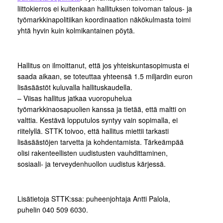
liittokierros ei kuitenkaan hallituksen toivoman talous- ja
työmarkkinapolitiikan koordinaation näkökulmasta toimi
yhtä hyvin kuin kolmikantainen pöytä.
Hallitus on ilmoittanut, että jos yhteiskuntasopimusta ei
saada aikaan, se toteuttaa yhteensä 1.5 miljardin euron
lisäsäästöt kuluvalla hallituskaudella.
– Viisas hallitus jatkaa vuoropuhelua
työmarkkinaosapuolien kanssa ja tietää, että maltti on
valttia. Kestävä lopputulos syntyy vain sopimalla, ei
riitelyllä. STTK toivoo, että hallitus miettii tarkasti
lisäsäästöjen tarvetta ja kohdentamista. Tärkeämpää
olisi rakenteellisten uudistusten vauhdittaminen,
sosiaali- ja terveydenhuollon uudistus kärjessä.
Lisätietoja STTK:ssa: puheenjohtaja Antti Palola,
puhelin 040 509 6030.