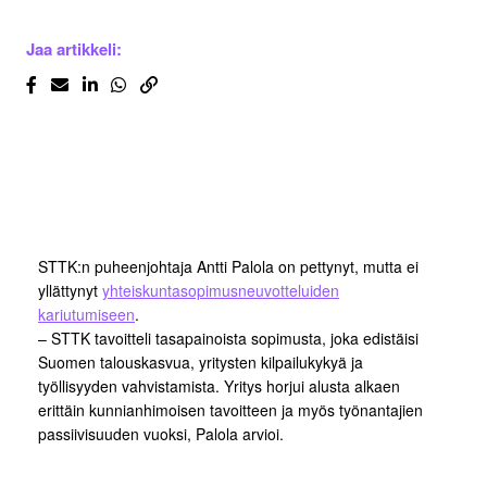
Jaa artikkeli:
STTK:n puheenjohtaja Antti Palola on pettynyt, mutta ei
yllättynyt
yhteiskuntasopimusneuvotteluiden
kariutumiseen
.
– STTK tavoitteli tasapainoista sopimusta, joka edistäisi
Suomen talouskasvua, yritysten kilpailukykyä ja
työllisyyden vahvistamista. Yritys horjui alusta alkaen
erittäin kunnianhimoisen tavoitteen ja myös työnantajien
passiivisuuden vuoksi, Palola arvioi.