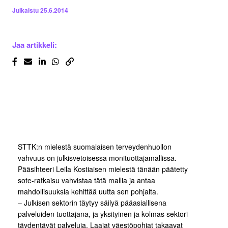
Julkaistu
25.6.2014
Jaa artikkeli:
STTK:n mielestä suomalaisen terveydenhuollon
vahvuus on julkisvetoisessa monituottajamallissa.
Pääsihteeri Leila Kostiaisen mielestä tänään päätetty
sote-ratkaisu vahvistaa tätä mallia ja antaa
mahdollisuuksia kehittää uutta sen pohjalta.
– Julkisen sektorin täytyy säilyä pääasiallisena
palveluiden tuottajana, ja yksityinen ja kolmas sektori
täydentävät palveluja. Laajat väestöpohjat takaavat