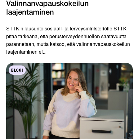
Valinnanvapauskokeilun
laajentaminen
STTK:n lausunto sosiaali- ja terveysministeriölle STTK
pitää tärkeänä, että perusterveydenhuollon saatavuutta
parannetaan, mutta katsoo, että valinnanvapauskokeilun
laajentaminen ei...
BLOGI