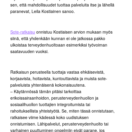
sen, että mahdollisuudet tuottaa palveluita itse ja lähellä
paranevat, Leila Kostiainen sanoo.
Sote-ratkaisu
onnistuu Kostiaisen arvion mukaan myös
siinä, että yhdenkään kunnan ei ole jatkossa pakko
ulkoistaa terveydenhuoltoaan esimerkiksi työvoiman
saatavuuden vuoksi.
Ratkaisun perusteella tuottaja vastaa ehkäisevistä,
korjaavista, hoitavista, kuntouttavista ja muista sote-
palveluista yhtenäisenä kokonaisuutena.
– Käytännössä tämän pitäisi tarkoittaa
erikoissairaanhoidon, perusterveydenhuollon ja
sosiaalihuollon tuottajien integroitumista tai
rahoituksellista yhteistyötä. Se, miten tässä onnistutaan,
ratkaisee viime kädessä koko uudistuksen
onnistumisen. Lähipalvelut, perusterveydenhuolto tai
varhainen puuttuminen ongelmiin eivät parane, jos