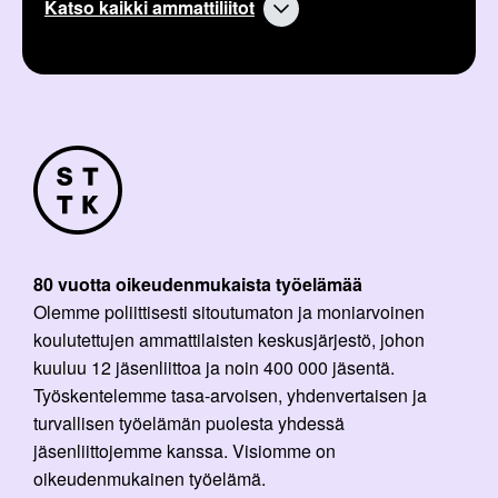
Katso kaikki ammattiliitot
80 vuotta oikeudenmukaista työelämää
Olemme poliittisesti sitoutumaton ja moniarvoinen
koulutettujen ammattilaisten keskusjärjestö, johon
kuuluu 12 jäsenliittoa ja noin 400 000 jäsentä.
Työskentelemme tasa-arvoisen, yhdenvertaisen ja
turvallisen työelämän puolesta yhdessä
jäsenliittojemme kanssa. Visiomme on
oikeudenmukainen työelämä.