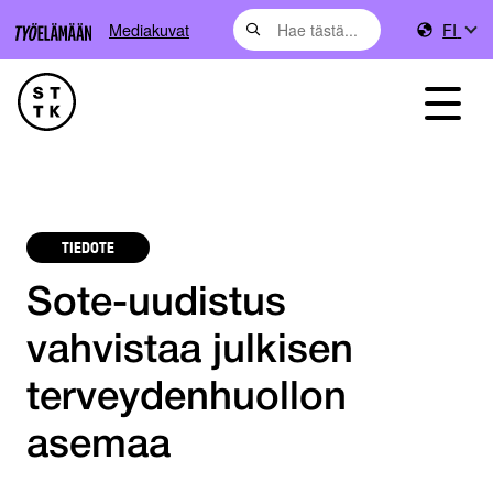
Mediakuvat
FI
TIEDOTE
Sote-uudistus
vahvistaa julkisen
terveydenhuollon
asemaa