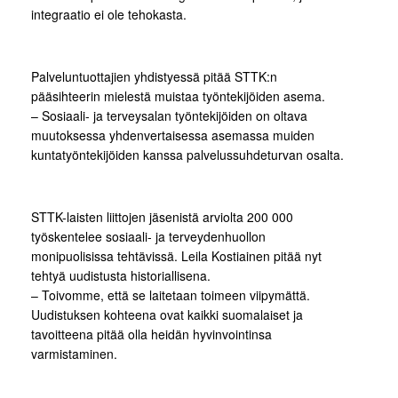
integraatio ei ole tehokasta.
Palveluntuottajien yhdistyessä pitää STTK:n
pääsihteerin mielestä muistaa työntekijöiden asema.
– Sosiaali- ja terveysalan työntekijöiden on oltava
muutoksessa yhdenvertaisessa asemassa muiden
kuntatyöntekijöiden kanssa palvelussuhdeturvan osalta.
STTK-laisten liittojen jäsenistä arviolta 200 000
työskentelee sosiaali- ja terveydenhuollon
monipuolisissa tehtävissä. Leila Kostiainen pitää nyt
tehtyä uudistusta historiallisena.
– Toivomme, että se laitetaan toimeen viipymättä.
Uudistuksen kohteena ovat kaikki suomalaiset ja
tavoitteena pitää olla heidän hyvinvointinsa
varmistaminen.