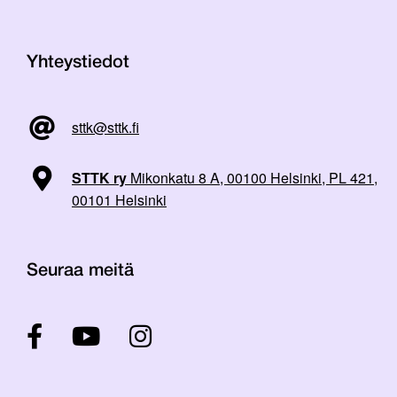
Yhteystiedot
sttk@sttk.fi
STTK ry
Mikonkatu 8 A, 00100 Helsinki, PL 421,
00101 Helsinki
Seuraa meitä