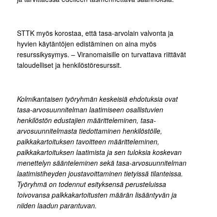
STTK myös korostaa, että tasa-arvolain valvonta ja
hyvien käytäntöjen edistäminen on aina myös
resurssikysymys. – Viranomaisille on turvattava riittävät
taloudelliset ja henkilöstöresurssit.
Kolmikantaisen työryhmän keskeisiä ehdotuksia ovat
tasa-arvosuunnitelman laatimiseen osallistuvien
henkilöstön edustajien määritteleminen, tasa-
arvosuunnitelmasta tiedottaminen henkilöstölle,
palkkakartoituksen tavoitteen määritteleminen,
palkkakartoituksen laatimista ja sen tuloksia koskevan
menettelyn säänteleminen sekä tasa-arvosuunnitelman
laatimistiheyden joustavoittaminen tietyissä tilanteissa.
Työryhmä on todennut esityksensä perusteluissa
toivovansa palkkakartoitusten määrän lisääntyvän ja
niiden laadun parantuvan.