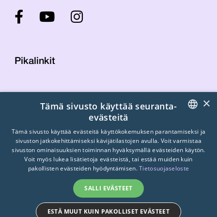
Pikalinkit
Yhteystiedot
×
Tämä sivusto käyttää seuranta-
Laskutustiedot
evästeitä
STTK:n kuvapankki
FINNISH
Tietosuojaseloste
Tämä sivusto käyttää evästeitä käyttökokemuksen parantamiseksi ja
sivuston jatkokehittämiseksi kävijätilastojen avulla. Voit varmistaa
Turvallisemman tilan periaatteet
ENGLISH
sivuston ominaisuuksien toiminnan hyväksymällä evästeiden käytön.
Voit myös lukea lisätietoja evästeistä, tai estää muiden kuin
SWEDISH
pakollisten evästeiden hyödyntämisen.
Tietosuojaseloste
SALLI EVÄSTEET
ESTÄ MUUT KUIN PAKOLLISET EVÄSTEET
© 2026
STTK.
Made with ❤ by
Avoin.Systems