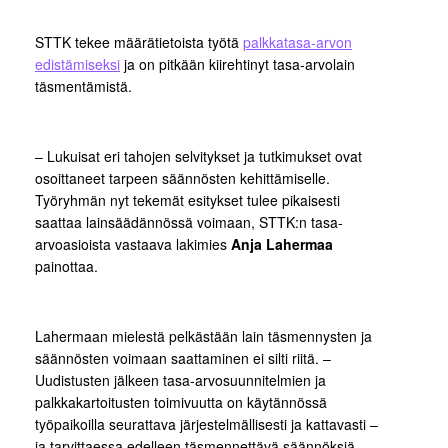
STTK tekee määrätietoista työtä
palkkatasa-arvon
edistämiseksi
ja on pitkään kiirehtinyt tasa-arvolain
täsmentämistä.
– Lukuisat eri tahojen selvitykset ja tutkimukset ovat
osoittaneet tarpeen säännösten kehittämiselle.
Työryhmän nyt tekemät esitykset tulee pikaisesti
saattaa lainsäädännössä voimaan, STTK:n tasa-
arvoasioista vastaava lakimies
Anja Lahermaa
painottaa.
Lahermaan mielestä pelkästään lain täsmennysten ja
säännösten voimaan saattaminen ei silti riitä. –
Uudistusten jälkeen tasa-arvosuunnitelmien ja
palkkakartoitusten toimivuutta on käytännössä
työpaikoilla seurattava järjestelmällisesti ja kattavasti –
ja tarvittaessa edelleen täsmennettävä säännöksiä.