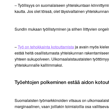
– Työllisyys on suomalaiseen yhteiskuntaan kiinnitty
kautta. Jos olet töissä, olet täysivaltainen yhteiskunna
Sundin mukaan työllistyminen ja siihen liittyvien on
–
Työ on tehokkainta kotouttamista
ja avain myös kielen
estää heitä osallistumasta yhteiskunnan rakentamiseen. 
yhteen sukupolveen. Ulkomaalaistaustaisten työttömyys p
yhteiskunnalle kalliimmaksi.
Työehtojen polkeminen estää aidon koto
Suomalaisten työmarkkinoiden vitsaus on ulkomaalaiste
marginaalinen, vaan joillakin toimialoilla osa vallitsevaa