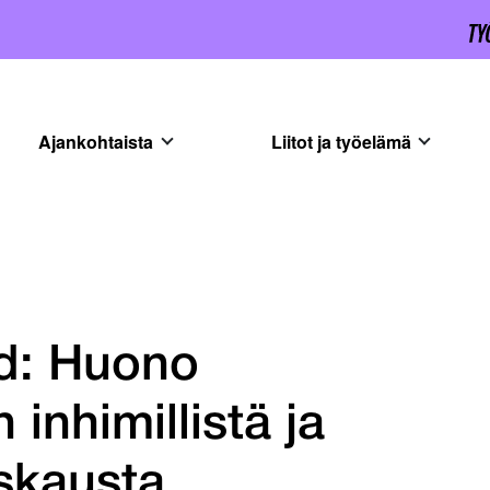
Ajankohtaista
Liitot ja työelämä
d: Huono
inhimillistä ja
askausta