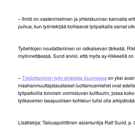
– Ilmiö on vastenmielinen ja yhteiskunnan kannalta eri
puhua, kun työntekijää kohtaavat työpaikalla samat oik
Työehtojen noudattaminen on ratkaisevan tärkeää. Ri
myönnettäessä. Sund arvioi, että myös ay-liikkeellä on
–
Tiedottaminen työn ehdoista Suomessa
on yksi avai
maahanmuuttajataustaiset luottamusmiehet ovat edellee
työpaikoilla toivoisin voimistuvan kulttuurin, jossa kok
työkaverien tasapuolisen kohtelun tulisi olla arkipäivää
Lisätietoja: Talouspoliittinen asiantuntija Ralf Sund, p