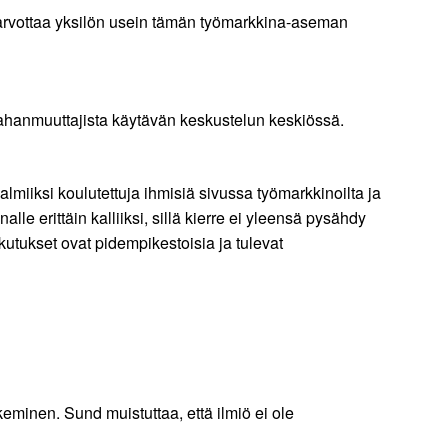
 arvottaa yksilön usein tämän työmarkkina-aseman
ahanmuuttajista käytävän keskustelun keskiössä.
lmiiksi koulutettuja ihmisiä sivussa työmarkkinoilta ja
e erittäin kalliiksi, sillä kierre ei yleensä pysähdy
kutukset ovat pidempikestoisia ja tulevat
minen. Sund muistuttaa, että ilmiö ei ole