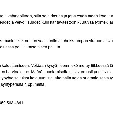
ttäin vahingollinen, sillä se hidastaa ja jopa estää aidon kot
eudet ja velvollisuudet, kuin kantaväestöön kuuluvaa työntekijä
kkomusten kitkeminen vaatii entistä tehokkaampaa viranomaisva
 asiassa peiliin katsomisen paikka.
n kotouttamiseen. Voidaan kysyä, teemmekö me ay-liikkeessä tä
n harvinaisuus. Määrän nostamisella olisi varmasti positiivisi
o työyhteisö tukisi kotoutumista jakamalla tietoa suomalaisesta t
 syntyperästä riippumatta.
. 050 563 4841