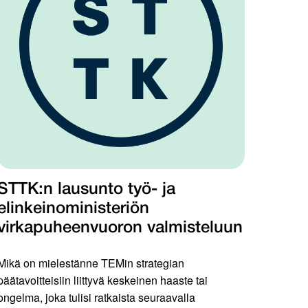
STTK:n lausunto työ- ja
elinkeinoministeriön
virkapuheenvuoron valmisteluun
Mikä on mielestänne TEMin strategian
päätavoitteisiin liittyvä keskeinen haaste tai
ongelma, joka tulisi ratkaista seuraavalla