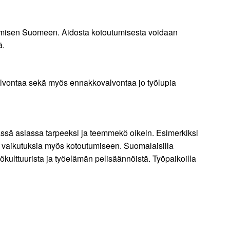
outumisen Suomeen. Aidosta kotoutumisesta voidaan
ä.
lvontaa sekä myös ennakkovalvontaa jo työlupia
ssä asiassa tarpeeksi ja teemmekö oikein. Esimerkiksi
a vaikutuksia myös kotoutumiseen. Suomalaisilla
yökulttuurista ja työelämän pelisäännöistä. Työpaikoilla