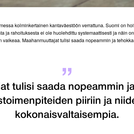
essa kolminkertainen kantaväestöön verrattuna. Suomi on hoitan
ta ja rahoituksesta ei ole huolehdittu systemaattisesti ja näin o
äin vaikeaa. Maahanmuuttajat tulisi saada nopeammin ja tehokkaam
t tulisi saada nopeammin 
oimenpiteiden piiriin ja niide
kokonaisvaltaisempia.