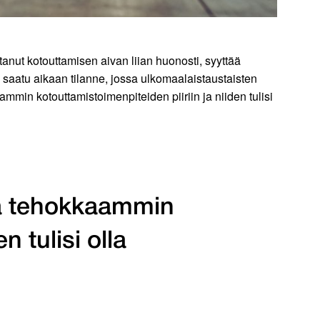
ut kotouttamisen aivan liian huonosti, syyttää
n saatu aikaan tilanne, jossa ulkomaalaistaustaisten
min kotouttamistoimenpiteiden piiriin ja niiden tulisi
ja tehokkaammin
n tulisi olla