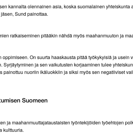
misen kannalta olennainen asia, koska suomalainen yhteiskunta
n jäsen, Sund painottaa.
gelmien ratkaiseminen pitääkin nähdä myös maahanmuuton ja ma
 oppimiseen. On suurta haaskausta pitää työkykyisiä ja usein va
Syrjäytyminen ja sen vaikutusten korjaaminen tulee yhteiskunnall
ainottuu nuoriin ikäluokkiin ja siksi myös sen negatiiviset vai
utumisen Suomeen
n ja maahanmuuttajataustaisten työntekijöiden työehtojen polke
 kulttuuria.