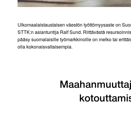
Ulkomaalaistaustaisen väestön työttömyysaste on Suom
STTK:n asiantuntija Ralf Sund. Riittävästä resursoinnis
pääsy suomalaisille työmarkkinoille on melko tai eritt
olla kokonaisvaltaisempia.
Maahanmuuttaja
kotouttamist