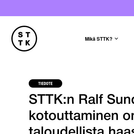
Mikä STTK?
TIEDOTE
STTK:n Ralf Sun
kotouttaminen on 
taloudellista ha